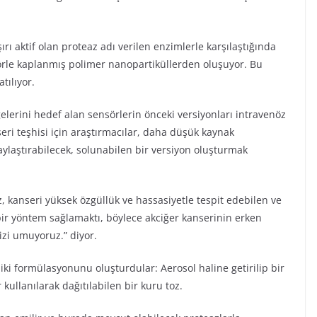
ırı aktif olan proteaz adı verilen enzimlerle karşılaştığında
örle kaplanmış polimer nanopartiküllerden oluşuyor. Bu
tılıyor.
elerini hedef alan sensörlerin önceki versiyonları intravenöz
eri teşhisi için araştırmacılar, daha düşük kaynak
ylaştırabilecek, solunabilen bir versiyon oluşturmak
, kanseri yüksek özgüllük ve hassasiyetle tespit edebilen ve
 bir yöntem sağlamaktı, böylece akciğer kanserinin erken
mizi umuyoruz.” diyor.
iki formülasyonunu oluşturdular: Aerosol haline getirilip bir
r kullanılarak dağıtılabilen bir kuru toz.