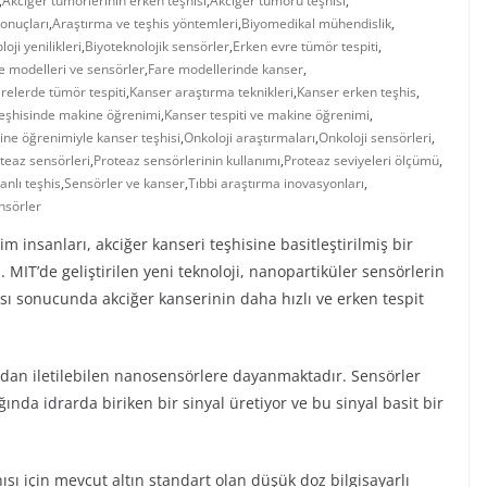
,
Akciğer tümörlerinin erken teşhisi
,
Akciğer tümörü teşhisi
,
onuçları
,
Araştırma ve teşhis yöntemleri
,
Biyomedikal mühendislik
,
oji yenilikleri
,
Biyoteknolojik sensörler
,
Erken evre tümör tespiti
,
e modelleri ve sensörler
,
Fare modellerinde kanser
,
relerde tümör tespiti
,
Kanser araştırma teknikleri
,
Kanser erken teşhis
,
eşhisinde makine öğrenimi
,
Kanser tespiti ve makine öğrenimi
,
ne öğrenimiyle kanser teşhisi
,
Onkoloji araştırmaları
,
Onkoloji sensörleri
,
teaz sensörleri
,
Proteaz sensörlerinin kullanımı
,
Proteaz seviyeleri ölçümü
,
anlı teşhis
,
Sensörler ve kanser
,
Tıbbi araştırma inovasyonları
,
nsörler
m insanları, akciğer kanseri teşhisine basitleştirilmiş bir
. MIT’de geliştirilen yeni teknoloji, nanopartiküler sensörlerin
sı sonucunda akciğer kanserinin daha hızlı ve erken tespit
fından iletilebilen nanosensörlere dayanmaktadır. Sensörler
ğında idrarda biriken bir sinyal üretiyor ve bu sinyal basit bir
ısı için mevcut altın standart olan düşük doz bilgisayarlı