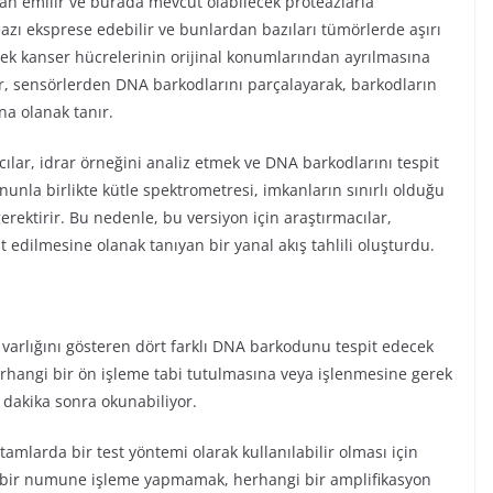
dan emilir ve burada mevcut olabilecek proteazlarla
teazı eksprese edebilir ve bunlardan bazıları tümörlerde aşırı
erek kanser hücrelerinin orijinal konumlarından ayrılmasına
lar, sensörlerden DNA barkodlarını parçalayarak, barkodların
na olanak tanır.
ılar, idrar örneğini analiz etmek ve DNA barkodlarını tespit
unla birlikte kütle spektrometresi, imkanların sınırlı olduğu
ektirir. Bu nedenle, bu versiyon için araştırmacılar,
it edilmesine olanak tanıyan bir yanal akış tahlili oluşturdu.
ın varlığını gösteren dört farklı DNA barkodunu tespit edecek
herhangi bir ön işleme tabi tutulmasına veya işlenmesine gerek
 dakika sonra okunabiliyor.
rtamlarda bir test yöntemi olarak kullanılabilir olması için
gi bir numune işleme yapmamak, herhangi bir amplifikasyon