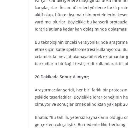
Parçacıklar akciğerlere ulaştığında doku tarafın
karşılaşırlar. İnsan hücreleri yüzlerce farklı pro
aktif olup, hücre dışı matrisin proteinlerini kes
yardımcı olurlar. Böylelikle bu kanserli proteaz
idrarla atılana kadar kan dolaşımında dolaşması
Bu teknolojinin önceki versiyonlarında araştırmac
etmek için kütle spektrometresi kullanıyordu. Bun
ortamlarda mevcut olamayabilecek ekipmanlar ger
barkodların bir kağıt test şeridi kullanılarak tesp
20 Dakikada Sonuç Alınıyor;
Araştırmacılar şeridi, her biri farklı bir proteaz
şekilde tasarladılar. Böylelikle idrar örneğinin 
olmuyor ve sonuçlar örnek alındıktan yaklaşık 20
Bhatia; “Bu tahlili, yetersiz kaynakların olduğu o
gerçekten çok çalıştık. Bu nedenle fikir herhan