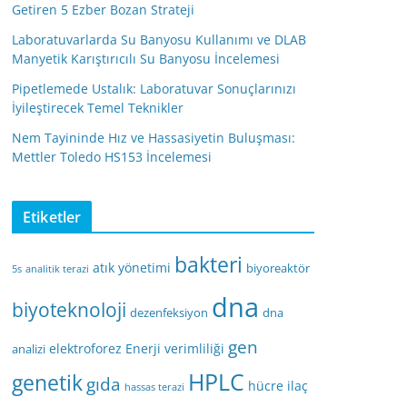
Getiren 5 Ezber Bozan Strateji
Laboratuvarlarda Su Banyosu Kullanımı ve DLAB
Manyetik Karıştırıcılı Su Banyosu İncelemesi
Pipetlemede Ustalık: Laboratuvar Sonuçlarınızı
İyileştirecek Temel Teknikler
Nem Tayininde Hız ve Hassasiyetin Buluşması:
Mettler Toledo HS153 İncelemesi
Etiketler
bakteri
atık yönetimi
biyoreaktör
5s
analitik terazi
dna
biyoteknoloji
dezenfeksiyon
dna
gen
elektroforez
Enerji verimliliği
analizi
HPLC
genetik
gıda
hücre
ilaç
hassas terazi