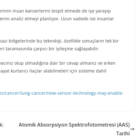
erinin insan kanserlerini tespit etmede de işe yarayıp
rini analiz etmeyi planlıyor. Uzun vadede ise insanlar
zı bölgelerinde bu teknoloji, özellikle sonuçların tek bir
 taramasında çarpıcı bir iyileşme sağlayabilir.
htiyacınız olup olmadığına dair bir cevap almanız ve erken
hayat kurtarıcı ilaçlar alabilmeleri için sisteme dahil
tes/cancer/lung-cancer/new-sensor-technology-may-enable-
k:
Atomik Absorpsiyon Spektrofotometresi (AAS)
Tarihi