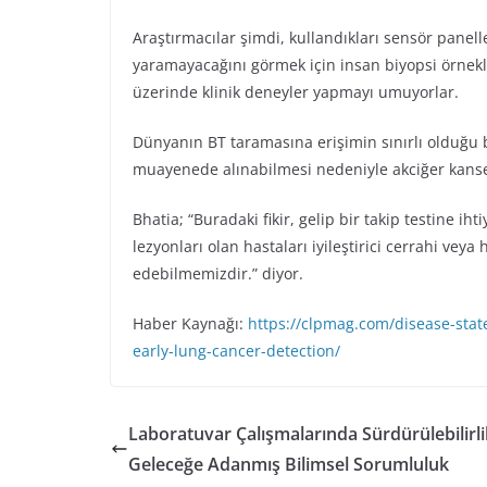
Araştırmacılar şimdi, kullandıkları sensör panell
yaramayacağını görmek için insan biyopsi örnekle
üzerinde klinik deneyler yapmayı umuyorlar.
Dünyanın BT taramasına erişimin sınırlı olduğu ba
muayenede alınabilmesi nedeniyle akciğer kanseri
Bhatia; “Buradaki fikir, gelip bir takip testine i
lezyonları olan hastaları iyileştirici cerrahi veya 
edebilmemizdir.” diyor.
Haber Kaynağı:
https://clpmag.com/disease-sta
early-lung-cancer-detection/
Laboratuvar Çalışmalarında Sürdürülebilirli
Geleceğe Adanmış Bilimsel Sorumluluk