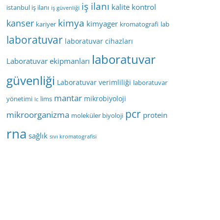
iş ilanı
kalite kontrol
istanbul iş ilanı
iş güvenliği
kimya
kanser
kimyager
kariyer
kromatografi
lab
laboratuvar
laboratuvar cihazları
laboratuvar
Laboratuvar ekipmanları
güvenliği
Laboratuvar verimliliği
laboratuvar
mantar
mikrobiyoloji
yönetimi
lims
lc
pcr
mikroorganizma
protein
moleküler biyoloji
rna
sağlık
sıvı kromatografisi