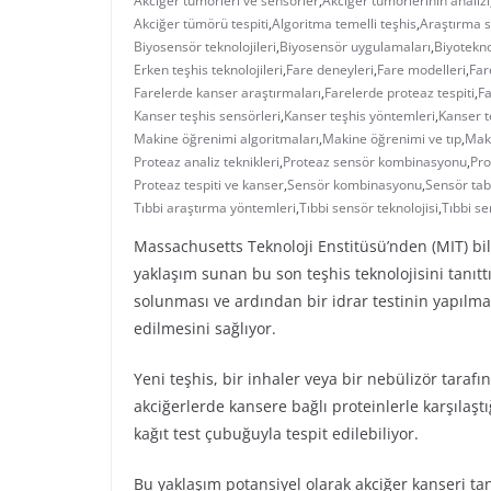
Akciğer tümörleri ve sensörler
,
Akciğer tümörlerinin analizi
Akciğer tümörü tespiti
,
Algoritma temelli teşhis
,
Araştırma s
Biyosensör teknolojileri
,
Biyosensör uygulamaları
,
Biyoteknol
Erken teşhis teknolojileri
,
Fare deneyleri
,
Fare modelleri
,
Far
Farelerde kanser araştırmaları
,
Farelerde proteaz tespiti
,
Fa
Kanser teşhis sensörleri
,
Kanser teşhis yöntemleri
,
Kanser t
Makine öğrenimi algoritmaları
,
Makine öğrenimi ve tıp
,
Maki
Proteaz analiz teknikleri
,
Proteaz sensör kombinasyonu
,
Pro
Proteaz tespiti ve kanser
,
Sensör kombinasyonu
,
Sensör tab
Tıbbi araştırma yöntemleri
,
Tıbbi sensör teknolojisi
,
Tıbbi se
Massachusetts Teknoloji Enstitüsü’nden (MIT) bili
yaklaşım sunan bu son teşhis teknolojisini tanıttı
solunması ve ardından bir idrar testinin yapılma
edilmesini sağlıyor.
Yeni teşhis, bir inhaler veya bir nebülizör tara
akciğerlerde kansere bağlı proteinlerle karşılaştı
kağıt test çubuğuyla tespit edilebiliyor.
Bu yaklaşım potansiyel olarak akciğer kanseri tan