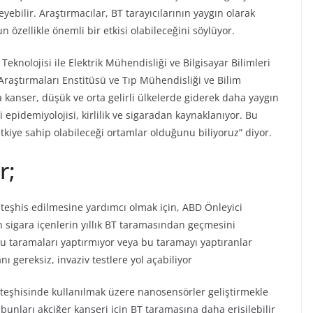
eyebilir. Araştırmacılar, BT tarayıcılarının yaygın olarak
 özellikle önemli bir etkisi olabileceğini söylüyor.
Teknolojisi ile Elektrik Mühendisliği ve Bilgisayar Bilimleri
Araştırmaları Enstitüsü ve Tıp Mühendisliği ve Bilim
kanser, düşük ve orta gelirli ülkelerde giderek daha yaygın
epidemiyolojisi, kirlilik ve sigaradan kaynaklanıyor. Bu
tkiye sahip olabileceği ortamlar olduğunu biliyoruz” diyor.
r;
eşhis edilmesine yardımcı olmak için, ABD Önleyici
 sigara içenlerin yıllık BT taramasından geçmesini
u taramaları yaptırmıyor veya bu taramayı yaptıranlar
nı gereksiz, invaziv testlere yol açabiliyor
n teşhisinde kullanılmak üzere nanosensörler geliştirmekle
bunları akciğer kanseri için BT taramasına daha erişilebilir