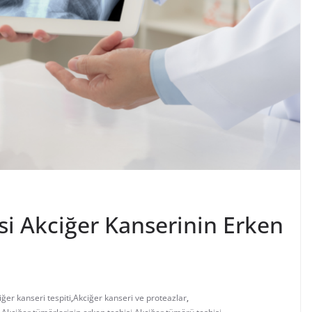
si Akciğer Kanserinin Erken
iğer kanseri tespiti
,
Akciğer kanseri ve proteazlar
,