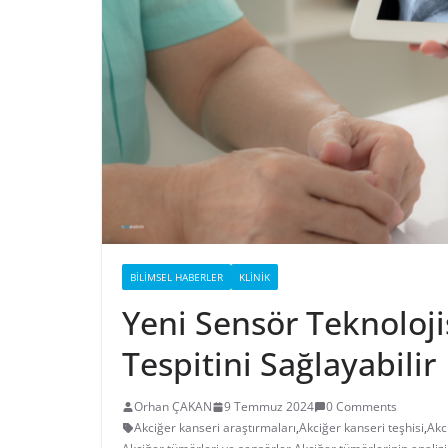
BILIMSEL HABERLER
KLINIK
Yeni Sensör Teknoloji
Tespitini Sağlayabilir
Orhan ÇAKAN
9 Temmuz 2024
0 Comments
Akciğer kanseri araştırmaları
,
Akciğer kanseri teşhisi
,
Akc