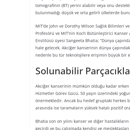
tomografinin (BT) yerini alabilir veya onu destekl
bulunmadığı düşük ve orta gelirli ülkelerde bunun
MIT’de John ve Dorothy Wilson Sağlık Bilimleri ve 
Profesörü ve MIT’nin Koch Bütünleştirici Kanser 
Enstitüsü üyesi Sangeeta Bhatia; “Dünya çapında 
hale gelecek. Akciğer kanserinin dünya çapındaki 
nedenle bu tür teknolojilere erişimin büyük bir e
Solunabilir Parçacıkla
Akciğer kanserinin mümkün olduğu kadar erken t
Hizmetler Görev Gücü, 50 yaşın üzerindeki yoğun
önermektedir. Ancak bu hedef gruptaki herkes b
arasında ise taramaların yüksek hatalı pozitif ora
Bhatia son on yılını kanser ve diğer hastalıkları
geçirdi ve bu çalışmada kendisi ve meslektaşları 