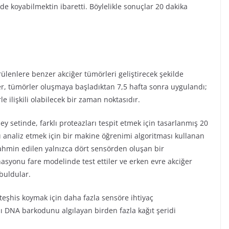
koyabilmektin ibaretti. Böylelikle sonuçlar 20 dakika
rülenlere benzer akciğer tümörleri geliştirecek şekilde
rler, tümörler oluşmaya başladıktan 7,5 hafta sonra uygulandı;
 ilişkili olabilecek bir zaman noktasıdır.
ney setinde, farklı proteazları tespit etmek için tasarlanmış 20
rı analiz etmek için bir makine öğrenimi algoritması kullanan
tahmin edilen yalnızca dört sensörden oluşan bir
syonu fare modelinde test ettiler ve erken evre akciğer
 buldular.
teşhis koymak için daha fazla sensöre ihtiyaç
lı DNA barkodunu algılayan birden fazla kağıt şeridi