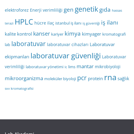
genetik
gen
gıda
elektroforez
Enerji verimliliği
hassas
HPLC
iş ilanı
hücre
ilaç
istanbul iş ilanı
terazi
iş güvenliği
kimya
kanser
kalite kontrol
kimyager
kariyer
kromatografi
laboratuvar
Laboratuvar
laboratuvar cihazları
lab
laboratuvar güvenliği
ekipmanları
Laboratuvar
mantar
verimliliği
mikrobiyoloji
laboratuvar yönetimi
lims
lc
rna
pcr
mikroorganizma
protein
sağlık
moleküler biyoloji
sıvı kromatografisi