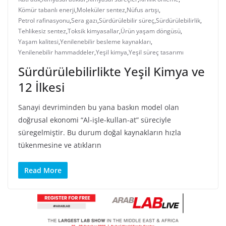
Kömür tabanlı enerji
,
Moleküler sentez
,
Nüfus artışı
,
Petrol rafinasyonu
,
Sera gazı
,
Sürdürülebilir süreç
,
Sürdürülebilirlik
,
Tehlikesiz sentez
,
Toksik kimyasallar
,
Ürün yaşam döngüsü
,
Yaşam kalitesi
,
Yenilenebilir besleme kaynakları
,
Yenilenebilir hammaddeler
,
Yeşil kimya
,
Yeşil süreç tasarımı
Sürdürülebilirlikte Yeşil Kimya ve
12 İlkesi
Sanayi devriminden bu yana baskın model olan
doğrusal ekonomi “Al-işle-kullan-at” süreciyle
süregelmiştir. Bu durum doğal kaynakların hızla
tükenmesine ve atıkların
Read More