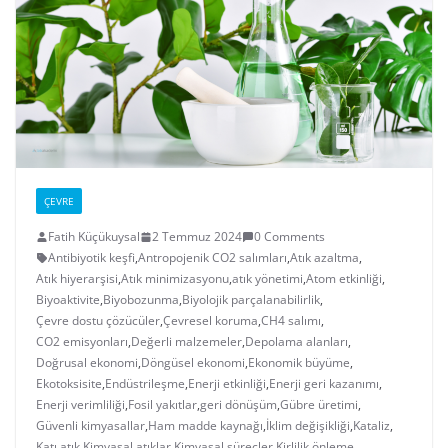
ÇEVRE
Fatih Küçükuysal
2 Temmuz 2024
0 Comments
Antibiyotik keşfi
,
Antropojenik CO2 salımları
,
Atık azaltma
,
Atık hiyerarşisi
,
Atık minimizasyonu
,
atık yönetimi
,
Atom etkinliği
,
Biyoaktivite
,
Biyobozunma
,
Biyolojik parçalanabilirlik
,
Çevre dostu çözücüler
,
Çevresel koruma
,
CH4 salımı
,
CO2 emisyonları
,
Değerli malzemeler
,
Depolama alanları
,
Doğrusal ekonomi
,
Döngüsel ekonomi
,
Ekonomik büyüme
,
Ekotoksisite
,
Endüstrileşme
,
Enerji etkinliği
,
Enerji geri kazanımı
,
Enerji verimliliği
,
Fosil yakıtlar
,
geri dönüşüm
,
Gübre üretimi
,
Güvenli kimyasallar
,
Ham madde kaynağı
,
İklim değişikliği
,
Kataliz
,
Katı atık
,
Kimyasal atıklar
,
Kimyasal süreçler
,
Kirlilik önleme
,