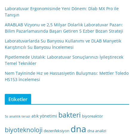
Laboratuvar Ergonomisinde Yeni Dönem: Dlab MX Pro ile
Tanışın
ARABLAB Vizyonu ve 2,5 Milyar Dolarlık Laboratuvar Pazarı:
Bilim Pazarlamasında Başarı Getiren 5 Ezber Bozan Strateji
Laboratuvarlarda Su Banyosu Kullanımı ve DLAB Manyetik
Karıştırıcılı Su Banyosu İncelemesi
Pipetlemede Ustalık: Laboratuvar Sonuçlarınızı İyileştirecek
Temel Teknikler
Nem Tayininde Hız ve Hassasiyetin Buluşması: Mettler Toledo
HS153 İncelemesi
Etiketler
bakteri
atık yönetimi
biyoreaktör
5s
analitik terazi
dna
biyoteknoloji
dezenfeksiyon
dna analizi