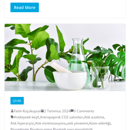
Read More
ÇEVRE
Fatih Küçükuysal
2 Temmuz 2024
0 Comments
Antibiyotik keşfi
,
Antropojenik CO2 salımları
,
Atık azaltma
,
Atık hiyerarşisi
,
Atık minimizasyonu
,
atık yönetimi
,
Atom etkinliği
,
Biyoaktivite
,
Biyobozunma
,
Biyolojik parçalanabilirlik
,