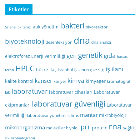
Etiketler
bakteri
atık yönetimi
biyoreaktör
5s
analitik terazi
dna
biyoteknoloji
dezenfeksiyon
dna analizi
genetik
gen
gıda
elektroforez
Enerji verimliliği
hassas
HPLC
iş ilanı
hücre
ilaç
istanbul iş ilanı
terazi
iş güvenliği
kimya
kanser
kalite kontrol
kimyager
kariyer
kromatografi
laboratuvar
Laboratuvar
laboratuvar cihazları
lab
laboratuvar güvenliği
ekipmanları
Laboratuvar
mantar
verimliliği
mikrobiyoloji
laboratuvar yönetimi
lims
lc
rna
pcr
mikroorganizma
protein
sağlık
moleküler biyoloji
sıvı kromatografisi