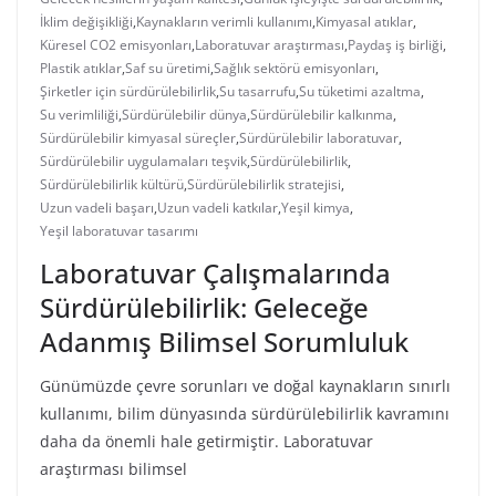
İklim değişikliği
,
Kaynakların verimli kullanımı
,
Kimyasal atıklar
,
Küresel CO2 emisyonları
,
Laboratuvar araştırması
,
Paydaş iş birliği
,
Plastik atıklar
,
Saf su üretimi
,
Sağlık sektörü emisyonları
,
Şirketler için sürdürülebilirlik
,
Su tasarrufu
,
Su tüketimi azaltma
,
Su verimliliği
,
Sürdürülebilir dünya
,
Sürdürülebilir kalkınma
,
Sürdürülebilir kimyasal süreçler
,
Sürdürülebilir laboratuvar
,
Sürdürülebilir uygulamaları teşvik
,
Sürdürülebilirlik
,
Sürdürülebilirlik kültürü
,
Sürdürülebilirlik stratejisi
,
Uzun vadeli başarı
,
Uzun vadeli katkılar
,
Yeşil kimya
,
Yeşil laboratuvar tasarımı
Laboratuvar Çalışmalarında
Sürdürülebilirlik: Geleceğe
Adanmış Bilimsel Sorumluluk
Günümüzde çevre sorunları ve doğal kaynakların sınırlı
kullanımı, bilim dünyasında sürdürülebilirlik kavramını
daha da önemli hale getirmiştir. Laboratuvar
araştırması bilimsel