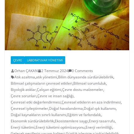
ÇEVRE
LABORATUVAR YÖNETIMI
Orhan ÇAKAN
2 Temmuz 2024
0 Comments
Atık azaltma
,
atık yönetimi
,
Bilim dünyasında sürdürülebilirlik
,
Bilimsel çalışmaların çevresel etkileri
,
Bilimsel sorumluluk
,
Biyolojik atıklar
,
Çalışan eğitimi
,
Çevre dostu malzemeler
,
Çevre sorunları
,
Çevre ve insan sağlığı
,
Çevresel etki değerlendirmesi
,
Çevresel etkilerin en aza indirilmesi
,
Çevresel iyileştirmeler
,
Doğal havalandırma
,
Doğal ışık kullanımı
,
Doğal kaynakların sınırlı kullanımı
,
Eğitim ve farkındalık
,
Ekonomik sürdürülebilirlik
,
Ekosistemlere saygı
,
Enerji tasarrufu
,
Enerji tüketimi
,
Enerji tüketimi optimizasyonu
,
Enerji verimliliği
,
Gelecek nesillerin yaşam kalitesi
,
Günlük işleyişte sürdürülebilirlik
,