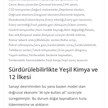
Çevre dostu çözücüler
,
Çevresel koruma
,
CH4 salımı
,
CO2 emisyonları
,
Değerli malzemeler
,
Depolama alanları
,
Doğrusal ekonomi
,
Döngüsel ekonomi
,
Ekonomik büyüme
,
Ekotoksisite
,
Endüstrileşme
,
Enerji etkinliği
,
Enerji geri kazanımı
,
Enerji verimliliği
,
Fosil yakıtlar
,
geri dönüşüm
,
Gübre üretimi
,
Güvenli kimyasallar
,
Ham madde kaynağı
,
İklim değişikliği
,
Kataliz
,
Katı atık
,
Kimyasal atıklar
,
Kimyasal süreçler
,
Kirlilik önleme
,
Kömür tabanlı enerji
,
Moleküler sentez
,
Nüfus artışı
,
Petrol rafinasyonu
,
Sera gazı
,
Sürdürülebilir süreç
,
Sürdürülebilirlik
,
Tehlikesiz sentez
,
Toksik kimyasallar
,
Ürün yaşam döngüsü
,
Yaşam kalitesi
,
Yenilenebilir besleme kaynakları
,
Yenilenebilir hammaddeler
,
Yeşil kimya
,
Yeşil süreç tasarımı
Sürdürülebilirlikte Yeşil Kimya ve
12 İlkesi
Sanayi devriminden bu yana baskın model olan
doğrusal ekonomi “Al-işle-kullan-at” süreciyle
süregelmiştir. Bu durum doğal kaynakların hızla
tükenmesine ve atıkların