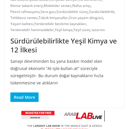
Kömür tabanlı enerji
,
Moleküler sentez
,
Nüfus artışı
,
Petrol rafinasyonu
,
Sera gazı
,
Sürdürülebilir süreç
,
Sürdürülebilirlik
,
Tehlikesiz sentez
,
Toksik kimyasallar
,
Ürün yaşam döngüsü
,
Yaşam kalitesi
,
Yenilenebilir besleme kaynakları
,
Yenilenebilir hammaddeler
,
Yeşil kimya
,
Yeşil süreç tasarımı
Sürdürülebilirlikte Yeşil Kimya ve
12 İlkesi
Sanayi devriminden bu yana baskın model olan
doğrusal ekonomi “Al-işle-kullan-at” süreciyle
süregelmiştir. Bu durum doğal kaynakların hızla
tükenmesine ve atıkların
Read More