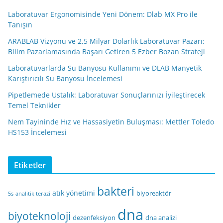
Laboratuvar Ergonomisinde Yeni Dönem: Dlab MX Pro ile
Tanışın
ARABLAB Vizyonu ve 2,5 Milyar Dolarlık Laboratuvar Pazarı:
Bilim Pazarlamasında Başarı Getiren 5 Ezber Bozan Strateji
Laboratuvarlarda Su Banyosu Kullanımı ve DLAB Manyetik
Karıştırıcılı Su Banyosu İncelemesi
Pipetlemede Ustalık: Laboratuvar Sonuçlarınızı İyileştirecek
Temel Teknikler
Nem Tayininde Hız ve Hassasiyetin Buluşması: Mettler Toledo
HS153 İncelemesi
Etiketler
bakteri
atık yönetimi
biyoreaktör
5s
analitik terazi
dna
biyoteknoloji
dezenfeksiyon
dna analizi