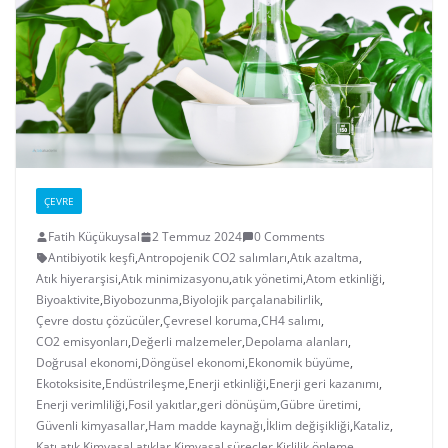
ÇEVRE
Fatih Küçükuysal
2 Temmuz 2024
0 Comments
Antibiyotik keşfi
,
Antropojenik CO2 salımları
,
Atık azaltma
,
Atık hiyerarşisi
,
Atık minimizasyonu
,
atık yönetimi
,
Atom etkinliği
,
Biyoaktivite
,
Biyobozunma
,
Biyolojik parçalanabilirlik
,
Çevre dostu çözücüler
,
Çevresel koruma
,
CH4 salımı
,
CO2 emisyonları
,
Değerli malzemeler
,
Depolama alanları
,
Doğrusal ekonomi
,
Döngüsel ekonomi
,
Ekonomik büyüme
,
Ekotoksisite
,
Endüstrileşme
,
Enerji etkinliği
,
Enerji geri kazanımı
,
Enerji verimliliği
,
Fosil yakıtlar
,
geri dönüşüm
,
Gübre üretimi
,
Güvenli kimyasallar
,
Ham madde kaynağı
,
İklim değişikliği
,
Kataliz
,
Katı atık
,
Kimyasal atıklar
,
Kimyasal süreçler
,
Kirlilik önleme
,