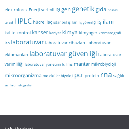
genetik
gen
gıda
elektroforez
Enerji verimliliği
hassas
HPLC
iş ilanı
hücre
ilaç
istanbul iş ilanı
terazi
iş güvenliği
kimya
kanser
kalite kontrol
kimyager
kariyer
kromatografi
laboratuvar
Laboratuvar
laboratuvar cihazları
lab
laboratuvar güvenliği
ekipmanları
Laboratuvar
mantar
verimliliği
mikrobiyoloji
laboratuvar yönetimi
lims
lc
rna
pcr
mikroorganizma
protein
sağlık
moleküler biyoloji
sıvı kromatografisi