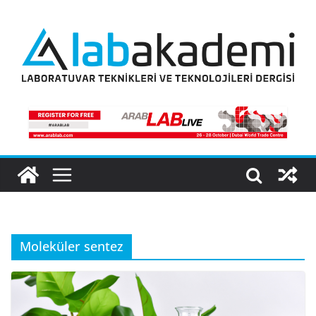
Skip
to
content
Moleküler sentez