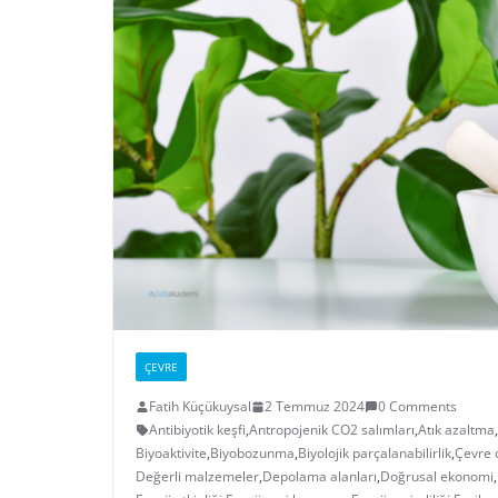
ÇEVRE
Fatih Küçükuysal
2 Temmuz 2024
0 Comments
Antibiyotik keşfi
,
Antropojenik CO2 salımları
,
Atık azaltma
,
Biyoaktivite
,
Biyobozunma
,
Biyolojik parçalanabilirlik
,
Çevre 
Değerli malzemeler
,
Depolama alanları
,
Doğrusal ekonomi
,