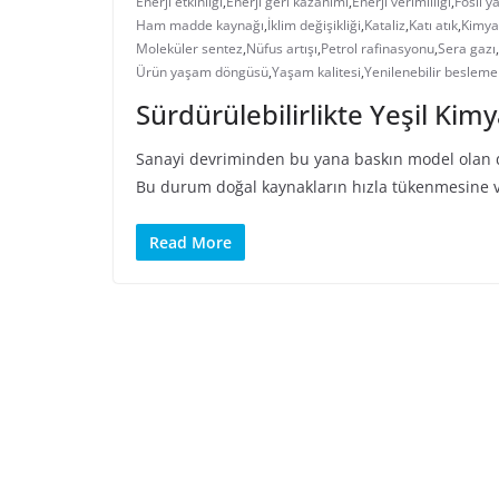
Enerji etkinliği
,
Enerji geri kazanımı
,
Enerji verimliliği
,
Fosil ya
Ham madde kaynağı
,
İklim değişikliği
,
Kataliz
,
Katı atık
,
Kimyas
Moleküler sentez
,
Nüfus artışı
,
Petrol rafinasyonu
,
Sera gazı
,
Ürün yaşam döngüsü
,
Yaşam kalitesi
,
Yenilenebilir besleme
Sürdürülebilirlikte Yeşil Kimy
Sanayi devriminden bu yana baskın model olan do
Bu durum doğal kaynakların hızla tükenmesine ve
Read More