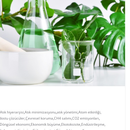
Atık hiyerarşisi
,
Atık minimizasyonu
,
atık yönetimi
,
Atom etkinliği
,
dostu çözücüler
,
Çevresel koruma
,
CH4 salımı
,
CO2 emisyonları
,
Döngüsel ekonomi
,
Ekonomik büyüme
,
Ekotoksisite
,
Endüstrileşme
,