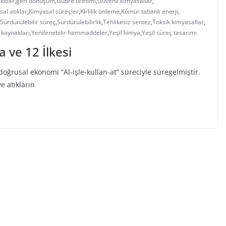
kıtlar
,
geri dönüşüm
,
Gübre üretimi
,
Güvenli kimyasallar
,
al atıklar
,
Kimyasal süreçler
,
Kirlilik önleme
,
Kömür tabanlı enerji
,
Sürdürülebilir süreç
,
Sürdürülebilirlik
,
Tehlikesiz sentez
,
Toksik kimyasallar
,
 kaynakları
,
Yenilenebilir hammaddeler
,
Yeşil kimya
,
Yeşil süreç tasarımı
a ve 12 İlkesi
ğrusal ekonomi “Al-işle-kullan-at” süreciyle süregelmiştir.
 atıkların