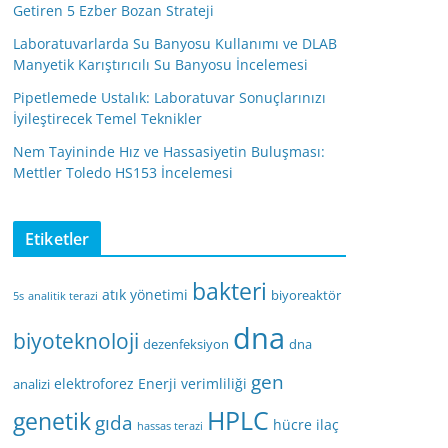
Getiren 5 Ezber Bozan Strateji
Laboratuvarlarda Su Banyosu Kullanımı ve DLAB
Manyetik Karıştırıcılı Su Banyosu İncelemesi
Pipetlemede Ustalık: Laboratuvar Sonuçlarınızı
İyileştirecek Temel Teknikler
Nem Tayininde Hız ve Hassasiyetin Buluşması:
Mettler Toledo HS153 İncelemesi
Etiketler
bakteri
atık yönetimi
biyoreaktör
5s
analitik terazi
dna
biyoteknoloji
dezenfeksiyon
dna
gen
elektroforez
Enerji verimliliği
analizi
HPLC
genetik
gıda
hücre
ilaç
hassas terazi