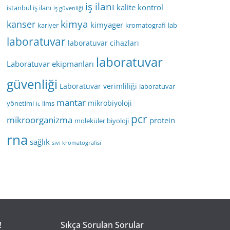
iş ilanı
kalite kontrol
istanbul iş ilanı
iş güvenliği
kimya
kanser
kimyager
kariyer
kromatografi
lab
laboratuvar
laboratuvar cihazları
laboratuvar
Laboratuvar ekipmanları
güvenliği
Laboratuvar verimliliği
laboratuvar
mantar
mikrobiyoloji
yönetimi
lims
lc
pcr
mikroorganizma
protein
moleküler biyoloji
rna
sağlık
sıvı kromatografisi
!
Sıkça Sorulan Sorular