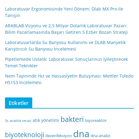
Laboratuvar Ergonomisinde Yeni Dönem: Dlab MX Pro ile
Tanışın
ARABLAB Vizyonu ve 2,5 Milyar Dolarlık Laboratuvar Pazarı:
Bilim Pazarlamasında Başarı Getiren 5 Ezber Bozan Strateji
Laboratuvarlarda Su Banyosu Kullanımı ve DLAB Manyetik
Karıştırıcılı Su Banyosu İncelemesi
Pipetlemede Ustalık: Laboratuvar Sonuçlarınızı İyileştirecek
Temel Teknikler
Nem Tayininde Hız ve Hassasiyetin Buluşması: Mettler Toledo
HS153 İncelemesi
Etiketler
bakteri
atık yönetimi
biyoreaktör
5s
analitik terazi
dna
biyoteknoloji
dezenfeksiyon
dna analizi