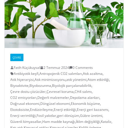
ÇEVRE
Fatih Küçükuysal
2 Temmuz 2024
0 Comments
Antibiyotik keşfi
,
Antropojenik CO2 salımları
,
Atık azaltma
,
Atık hiyerarşisi
,
Atık minimizasyonu
,
atık yönetimi
,
Atom etkinliği
,
Biyoaktivite
,
Biyobozunma
,
Biyolojik parçalanabilirlik
,
Çevre dostu çözücüler
,
Çevresel koruma
,
CH4 salımı
,
CO2 emisyonları
,
Değerli malzemeler
,
Depolama alanları
,
Doğrusal ekonomi
,
Döngüsel ekonomi
,
Ekonomik büyüme
,
Ekotoksisite
,
Endüstrileşme
,
Enerji etkinliği
,
Enerji geri kazanımı
,
Enerji verimliliği
,
Fosil yakıtlar
,
geri dönüşüm
,
Gübre üretimi
,
Güvenli kimyasallar
,
Ham madde kaynağı
,
İklim değişikliği
,
Kataliz
,
Katı atık
,
Kimyasal atıklar
,
Kimyasal süreçler
,
Kirlilik önleme
,