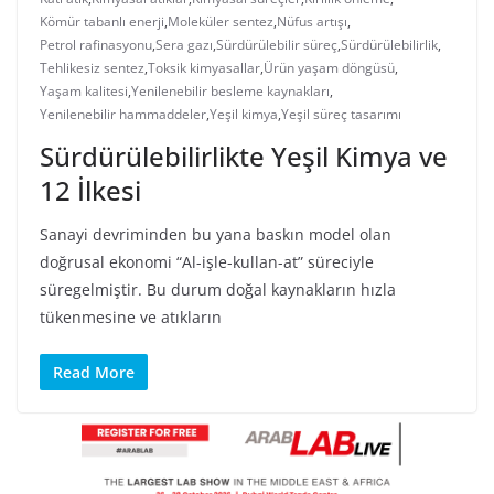
Kömür tabanlı enerji
,
Moleküler sentez
,
Nüfus artışı
,
Petrol rafinasyonu
,
Sera gazı
,
Sürdürülebilir süreç
,
Sürdürülebilirlik
,
Tehlikesiz sentez
,
Toksik kimyasallar
,
Ürün yaşam döngüsü
,
Yaşam kalitesi
,
Yenilenebilir besleme kaynakları
,
Yenilenebilir hammaddeler
,
Yeşil kimya
,
Yeşil süreç tasarımı
Sürdürülebilirlikte Yeşil Kimya ve
12 İlkesi
Sanayi devriminden bu yana baskın model olan
doğrusal ekonomi “Al-işle-kullan-at” süreciyle
süregelmiştir. Bu durum doğal kaynakların hızla
tükenmesine ve atıkların
Read More