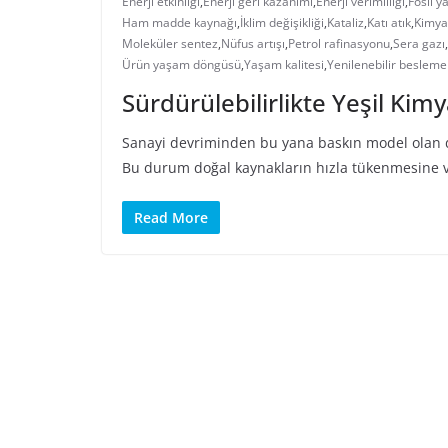
Enerji etkinliği
,
Enerji geri kazanımı
,
Enerji verimliliği
,
Fosil ya
Ham madde kaynağı
,
İklim değişikliği
,
Kataliz
,
Katı atık
,
Kimyas
Moleküler sentez
,
Nüfus artışı
,
Petrol rafinasyonu
,
Sera gazı
,
Ürün yaşam döngüsü
,
Yaşam kalitesi
,
Yenilenebilir besleme
Sürdürülebilirlikte Yeşil Kimy
Sanayi devriminden bu yana baskın model olan do
Bu durum doğal kaynakların hızla tükenmesine ve
Read More