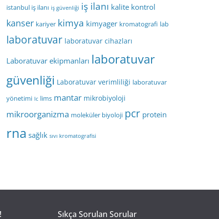
iş ilanı
kalite kontrol
istanbul iş ilanı
iş güvenliği
kimya
kanser
kimyager
kariyer
kromatografi
lab
laboratuvar
laboratuvar cihazları
laboratuvar
Laboratuvar ekipmanları
güvenliği
Laboratuvar verimliliği
laboratuvar
mantar
mikrobiyoloji
yönetimi
lims
lc
pcr
mikroorganizma
protein
moleküler biyoloji
rna
sağlık
sıvı kromatografisi
!
Sıkça Sorulan Sorular