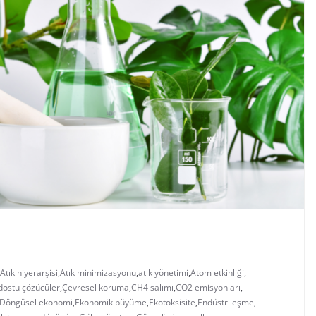
Atık hiyerarşisi
,
Atık minimizasyonu
,
atık yönetimi
,
Atom etkinliği
,
dostu çözücüler
,
Çevresel koruma
,
CH4 salımı
,
CO2 emisyonları
,
Döngüsel ekonomi
,
Ekonomik büyüme
,
Ekotoksisite
,
Endüstrileşme
,