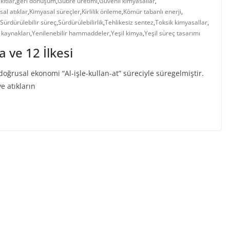
kıtlar
,
geri dönüşüm
,
Gübre üretimi
,
Güvenli kimyasallar
,
al atıklar
,
Kimyasal süreçler
,
Kirlilik önleme
,
Kömür tabanlı enerji
,
Sürdürülebilir süreç
,
Sürdürülebilirlik
,
Tehlikesiz sentez
,
Toksik kimyasallar
,
 kaynakları
,
Yenilenebilir hammaddeler
,
Yeşil kimya
,
Yeşil süreç tasarımı
a ve 12 İlkesi
ğrusal ekonomi “Al-işle-kullan-at” süreciyle süregelmiştir.
 atıkların