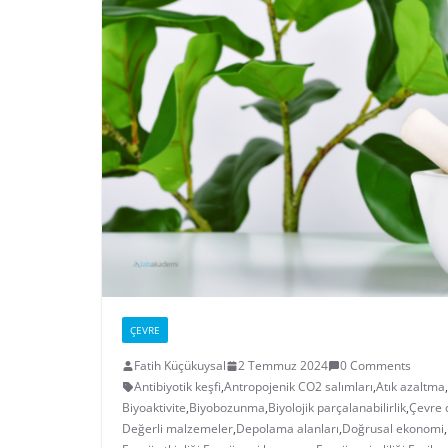
ÇEVRE
Fatih Küçükuysal
2 Temmuz 2024
0 Comments
Antibiyotik keşfi
,
Antropojenik CO2 salımları
,
Atık azaltma
,
Biyoaktivite
,
Biyobozunma
,
Biyolojik parçalanabilirlik
,
Çevre 
Değerli malzemeler
,
Depolama alanları
,
Doğrusal ekonomi
,