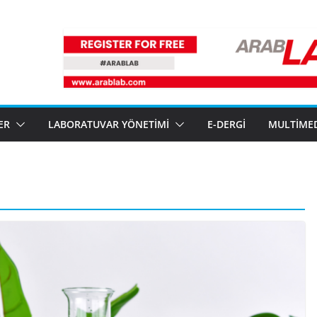
ER
LABORATUVAR YÖNETIMI
E-DERGI
MULTIME