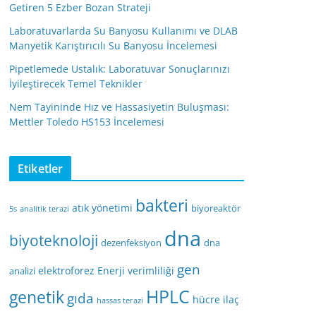
Getiren 5 Ezber Bozan Strateji
Laboratuvarlarda Su Banyosu Kullanımı ve DLAB
Manyetik Karıştırıcılı Su Banyosu İncelemesi
Pipetlemede Ustalık: Laboratuvar Sonuçlarınızı
İyileştirecek Temel Teknikler
Nem Tayininde Hız ve Hassasiyetin Buluşması:
Mettler Toledo HS153 İncelemesi
Etiketler
bakteri
atık yönetimi
biyoreaktör
5s
analitik terazi
dna
biyoteknoloji
dezenfeksiyon
dna
gen
elektroforez
Enerji verimliliği
analizi
HPLC
genetik
gıda
hücre
ilaç
hassas terazi