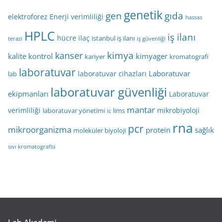
genetik
gen
gıda
elektroforez
Enerji verimliliği
hassas
HPLC
iş ilanı
hücre
ilaç
istanbul iş ilanı
terazi
iş güvenliği
kimya
kanser
kalite kontrol
kimyager
kariyer
kromatografi
laboratuvar
Laboratuvar
laboratuvar cihazları
lab
laboratuvar güvenliği
ekipmanları
Laboratuvar
mantar
verimliliği
mikrobiyoloji
laboratuvar yönetimi
lims
lc
rna
pcr
mikroorganizma
protein
sağlık
moleküler biyoloji
sıvı kromatografisi