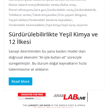
Kömür tabanlı enerji
,
Moleküler sentez
,
Nüfus artışı
,
Petrol rafinasyonu
,
Sera gazı
,
Sürdürülebilir süreç
,
Sürdürülebilirlik
,
Tehlikesiz sentez
,
Toksik kimyasallar
,
Ürün yaşam döngüsü
,
Yaşam kalitesi
,
Yenilenebilir besleme kaynakları
,
Yenilenebilir hammaddeler
,
Yeşil kimya
,
Yeşil süreç tasarımı
Sürdürülebilirlikte Yeşil Kimya ve
12 İlkesi
Sanayi devriminden bu yana baskın model olan
doğrusal ekonomi “Al-işle-kullan-at” süreciyle
süregelmiştir. Bu durum doğal kaynakların hızla
tükenmesine ve atıkların
Read More