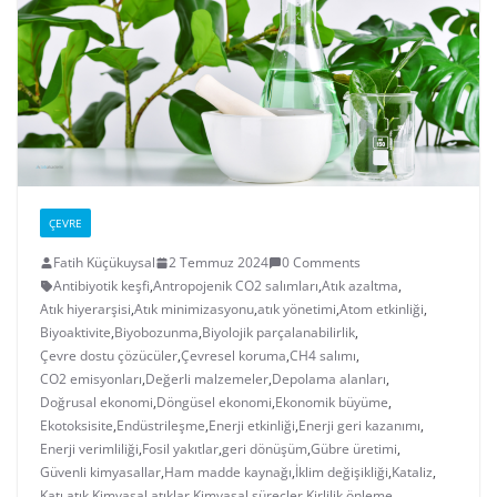
ÇEVRE
Fatih Küçükuysal
2 Temmuz 2024
0 Comments
Antibiyotik keşfi
,
Antropojenik CO2 salımları
,
Atık azaltma
,
Atık hiyerarşisi
,
Atık minimizasyonu
,
atık yönetimi
,
Atom etkinliği
,
Biyoaktivite
,
Biyobozunma
,
Biyolojik parçalanabilirlik
,
Çevre dostu çözücüler
,
Çevresel koruma
,
CH4 salımı
,
CO2 emisyonları
,
Değerli malzemeler
,
Depolama alanları
,
Doğrusal ekonomi
,
Döngüsel ekonomi
,
Ekonomik büyüme
,
Ekotoksisite
,
Endüstrileşme
,
Enerji etkinliği
,
Enerji geri kazanımı
,
Enerji verimliliği
,
Fosil yakıtlar
,
geri dönüşüm
,
Gübre üretimi
,
Güvenli kimyasallar
,
Ham madde kaynağı
,
İklim değişikliği
,
Kataliz
,
Katı atık
,
Kimyasal atıklar
,
Kimyasal süreçler
,
Kirlilik önleme
,