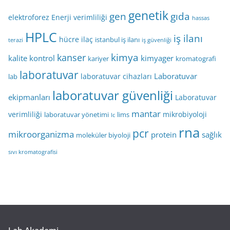
genetik
gen
gıda
elektroforez
Enerji verimliliği
hassas
HPLC
iş ilanı
hücre
ilaç
istanbul iş ilanı
terazi
iş güvenliği
kimya
kanser
kalite kontrol
kimyager
kariyer
kromatografi
laboratuvar
Laboratuvar
laboratuvar cihazları
lab
laboratuvar güvenliği
ekipmanları
Laboratuvar
mantar
verimliliği
mikrobiyoloji
laboratuvar yönetimi
lims
lc
rna
pcr
mikroorganizma
protein
sağlık
moleküler biyoloji
sıvı kromatografisi