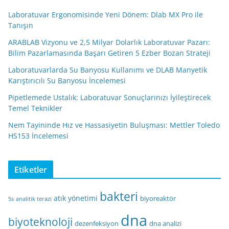
Laboratuvar Ergonomisinde Yeni Dönem: Dlab MX Pro ile
Tanışın
ARABLAB Vizyonu ve 2,5 Milyar Dolarlık Laboratuvar Pazarı:
Bilim Pazarlamasında Başarı Getiren 5 Ezber Bozan Strateji
Laboratuvarlarda Su Banyosu Kullanımı ve DLAB Manyetik
Karıştırıcılı Su Banyosu İncelemesi
Pipetlemede Ustalık: Laboratuvar Sonuçlarınızı İyileştirecek
Temel Teknikler
Nem Tayininde Hız ve Hassasiyetin Buluşması: Mettler Toledo
HS153 İncelemesi
Etiketler
bakteri
atık yönetimi
biyoreaktör
5s
analitik terazi
dna
biyoteknoloji
dezenfeksiyon
dna analizi