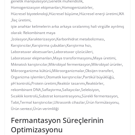
genetik manipülasyon
,
Genetik mühendislik
,
Homogenizasyon ekipmanları
,
Homogenizatörler
,
Hücresel biyoteknoloji
,
Hücresel büyüme
,
Hücresel enerji üretimi
,
IKA
,
İlaç üretimi
,
işte anahtar kelimelerin arka arkaya sıralanmış hali virgülle ayrılmış
olarak: Rekombinant maya
,
İzolasyon
,
Karakterizasyon
,
Karbonhidrat metabolizması
,
Karıştırıcılar
,
Karıştırma çubukları
,
Karıştırma hızı
,
Laboratuvar aksesuarları
,
Laboratuvar çözücüleri
,
Laboratuvar ekipmanları
,
Maya transformasyonu
,
Maya üretimi
,
Mıknatıslı karıştırıcılar
,
Mikrobiyal fermentasyon
,
Mikrobiyal ürünler
,
Mikroorganizma kültürü
,
Mikroorganizmalar
,
Oksijen transferi
,
Organizma işlemleri
,
Otomatik karıştırıcılar
,
Partikül büyüklüğü
,
pH kontrolü
,
Protein üretimi
,
Reaktör tasarımı
,
Reaktörler
,
rekombinant DNA
,
Saflaştırma
,
Sallayıcılar
,
Seleksiyon
,
Sıcaklık kontrolü
,
Substrat konsantrasyonu
,
Sürekli fermentasyon
,
Tabii
,
Termal karıştırıcılar
,
Ultrasonik cihazlar
,
Ürün formülasyonu
,
Ürün sentezi
,
Ürün verimliliği
Fermantasyon Süreçlerinin
Optimizasyonu