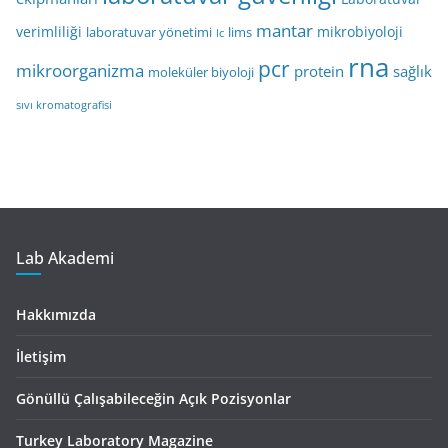
mantar
verimliliği
mikrobiyoloji
laboratuvar yönetimi
lims
lc
rna
pcr
mikroorganizma
protein
sağlık
moleküler biyoloji
sıvı kromatografisi
Lab Akademi
Hakkımızda
İletişim
Gönüllü Çalışabileceğin Açık Pozisyonlar
Turkey Laboratory Magazine