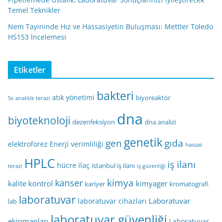
Temel Teknikler
Nem Tayininde Hız ve Hassasiyetin Buluşması: Mettler Toledo
HS153 İncelemesi
Etiketler
bakteri
atık yönetimi
biyoreaktör
5s
analitik terazi
dna
biyoteknoloji
dezenfeksiyon
dna analizi
genetik
gen
gıda
elektroforez
Enerji verimliliği
hassas
HPLC
iş ilanı
hücre
ilaç
istanbul iş ilanı
terazi
iş güvenliği
kimya
kanser
kalite kontrol
kimyager
kariyer
kromatografi
laboratuvar
Laboratuvar
laboratuvar cihazları
lab
laboratuvar güvenliği
ekipmanları
Laboratuvar