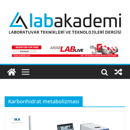
Skip
to
content
Karbonhidrat metabolizması