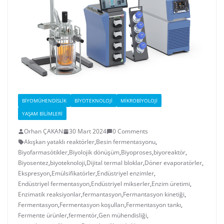
BIYOMÜHENDISLIK
BIYOTEKNOLOJI
MIKROBIYOLOJI
YAŞAM BILIMLERI
Orhan ÇAKAN
30 Mart 2024
0 Comments
Akışkan yataklı reaktörler
,
Besin fermentasyonu
,
Biyofarmasötikler
,
Biyolojik dönüşüm
,
Biyoproses
,
biyoreaktör
,
Biyosentez
,
biyoteknoloji
,
Dijital termal bloklar
,
Döner evaporatörler
,
Ekspresyon
,
Emülsifikatörler
,
Endüstriyel enzimler
,
Endüstriyel fermentasyon
,
Endüstriyel mikserler
,
Enzim üretimi
,
Enzimatik reaksiyonlar
,
fermantasyon
,
Fermantasyon kinetiği
,
Fermentasyon
,
Fermentasyon koşulları
,
Fermentasyon tankı
,
Fermente ürünler
,
fermentör
,
Gen mühendisliği
,