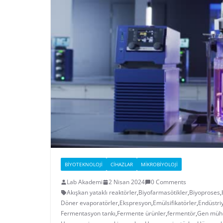
BIYOTEKNOLOJI
CIHAZLAR
MIKROBIYOLOJI
Lab Akademi
2 Nisan 2024
0 Comments
Akışkan yataklı reaktörler
,
Biyofarmasötikler
,
Biyoproses
,
Döner evaporatörler
,
Ekspresyon
,
Emülsifikatörler
,
Endüstri
Fermentasyon tankı
,
Fermente ürünler
,
fermentör
,
Gen mühe