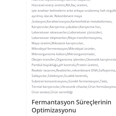
Hücresel enerji üretimi
,
IKA
,
İlaç üretimi
,
işte anahtar kelimelerin arka arkaya sıralanmış hali virgüll
ayrılmış olarak: Rekombinant maya
,
İzolasyon
,
Karakterizasyon
,
Karbonhidrat metabolizması
,
Karıştırıcılar
,
Karıştırma çubukları
,
Karıştırma hızı
,
Laboratuvar aksesuarları
,
Laboratuvar çözücüleri
,
Laboratuvar ekipmanları
,
Maya transformasyonu
,
Maya üretimi
,
Mıknatıslı karıştırıcılar
,
Mikrobiyal fermentasyon
,
Mikrobiyal ürünler
,
Mikroorganizma kültürü
,
Mikroorganizmalar
,
Oksijen transferi
,
Organizma işlemleri
,
Otomatik karıştırıcıla
Partikül büyüklüğü
,
pH kontrolü
,
Protein üretimi
,
Reaktör tasarımı
,
Reaktörler
,
rekombinant DNA
,
Saflaştırma
,
Sallayıcılar
,
Seleksiyon
,
Sıcaklık kontrolü
,
Substrat konsantrasyonu
,
Sürekli fermentasyon
,
Tabii
,
Termal karıştırıcılar
,
Ultrasonik cihazlar
,
Ürün formülasyon
Ürün sentezi
,
Ürün verimliliği
Fermantasyon Süreçlerinin
Optimizasyonu