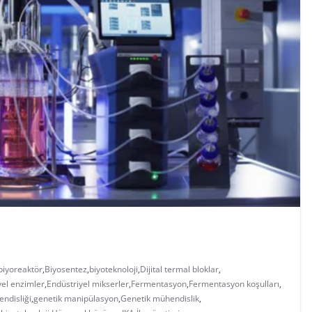
biyoreaktör
,
Biyosentez
,
biyoteknoloji
,
Dijital termal bloklar
,
yel enzimler
,
Endüstriyel mikserler
,
Fermentasyon
,
Fermentasyon koşulları
,
ndisliği
,
genetik manipülasyon
,
Genetik mühendislik
,