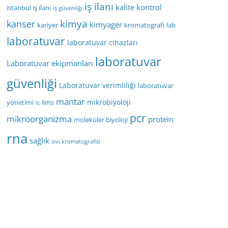
iş ilanı
kalite kontrol
istanbul iş ilanı
iş güvenliği
kimya
kanser
kimyager
kariyer
kromatografi
lab
laboratuvar
laboratuvar cihazları
laboratuvar
Laboratuvar ekipmanları
güvenliği
Laboratuvar verimliliği
laboratuvar
mantar
mikrobiyoloji
yönetimi
lims
lc
pcr
mikroorganizma
protein
moleküler biyoloji
rna
sağlık
sıvı kromatografisi