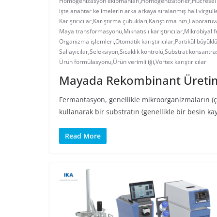
Homogenizasyon ekipmanları
,
Homogenizatörler
,
Hücresel 
işte anahtar kelimelerin arka arkaya sıralanmış hali virgü
Karıştırıcılar
,
Karıştırma çubukları
,
Karıştırma hızı
,
Laboratuv
Maya transformasyonu
,
Mıknatıslı karıştırıcılar
,
Mikrobiyal 
Organizma işlemleri
,
Otomatik karıştırıcılar
,
Partikül büyükl
Sallayıcılar
,
Seleksiyon
,
Sıcaklık kontrolü
,
Substrat konsantr
Ürün formülasyonu
,
Ürün verimliliği
,
Vortex karıştırıcılar
Mayada Rekombinant Üretim
Fermantasyon, genellikle mikroorganizmaların (ço
kullanarak bir substratın (genellikle bir besin k
Read More