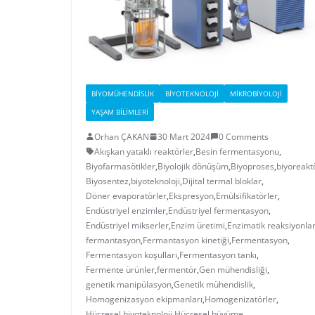
BIYOMÜHENDISLIK
BIYOTEKNOLOJI
MIKROBIYOLOJI
YAŞAM BILIMLERI
Orhan ÇAKAN
30 Mart 2024
0 Comments
Akışkan yataklı reaktörler
,
Besin fermentasyonu
,
Biyofarmasötikler
,
Biyolojik dönüşüm
,
Biyoproses
,
biyoreakt
Biyosentez
,
biyoteknoloji
,
Dijital termal bloklar
,
Döner evaporatörler
,
Ekspresyon
,
Emülsifikatörler
,
Endüstriyel enzimler
,
Endüstriyel fermentasyon
,
Endüstriyel mikserler
,
Enzim üretimi
,
Enzimatik reaksiyonla
fermantasyon
,
Fermantasyon kinetiği
,
Fermentasyon
,
Fermentasyon koşulları
,
Fermentasyon tankı
,
Fermente ürünler
,
fermentör
,
Gen mühendisliği
,
genetik manipülasyon
,
Genetik mühendislik
,
Homogenizasyon ekipmanları
,
Homogenizatörler
,
Hücresel biyoteknoloji
,
Hücresel büyüme
,