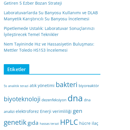
Getiren 5 Ezber Bozan Strateji
Laboratuvarlarda Su Banyosu Kullanımı ve DLAB
Manyetik Karıştırıcılı Su Banyosu İncelemesi
Pipetlemede Ustalık: Laboratuvar Sonuçlarınızı
İyileştirecek Temel Teknikler
Nem Tayininde Hız ve Hassasiyetin Buluşması:
Mettler Toledo HS153 İncelemesi
Etiketler
bakteri
atık yönetimi
biyoreaktör
5s
analitik terazi
dna
biyoteknoloji
dezenfeksiyon
dna
gen
elektroforez
Enerji verimliliği
analizi
HPLC
genetik
gıda
hücre
ilaç
hassas terazi