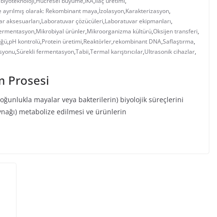
biyoteknoloji
,
Hücresel büyüme
,
IKA
,
İlaç üretimi
,
lle ayrılmış olarak: Rekombinant maya
,
İzolasyon
,
Karakterizasyon
,
ar aksesuarları
,
Laboratuvar çözücüleri
,
Laboratuvar ekipmanları
,
fermentasyon
,
Mikrobiyal ürünler
,
Mikroorganizma kültürü
,
Oksijen transferi
,
üğü
,
pH kontrolü
,
Protein üretimi
,
Reaktörler
,
rekombinant DNA
,
Saflaştırma
,
asyonu
,
Sürekli fermentasyon
,
Tabii
,
Termal karıştırıcılar
,
Ultrasonik cihazlar
,
 Prosesi
ğunlukla mayalar veya bakterilerin) biyolojik süreçlerini
aynağı) metabolize edilmesi ve ürünlerin