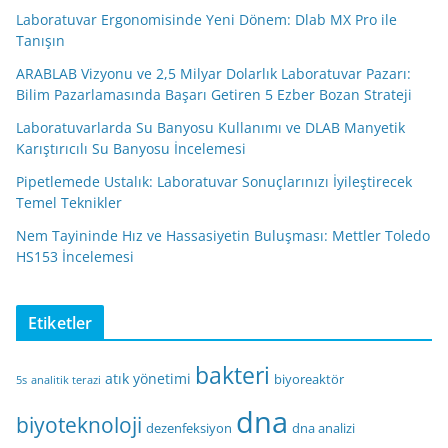
Laboratuvar Ergonomisinde Yeni Dönem: Dlab MX Pro ile
Tanışın
ARABLAB Vizyonu ve 2,5 Milyar Dolarlık Laboratuvar Pazarı:
Bilim Pazarlamasında Başarı Getiren 5 Ezber Bozan Strateji
Laboratuvarlarda Su Banyosu Kullanımı ve DLAB Manyetik
Karıştırıcılı Su Banyosu İncelemesi
Pipetlemede Ustalık: Laboratuvar Sonuçlarınızı İyileştirecek
Temel Teknikler
Nem Tayininde Hız ve Hassasiyetin Buluşması: Mettler Toledo
HS153 İncelemesi
Etiketler
bakteri
atık yönetimi
biyoreaktör
5s
analitik terazi
dna
biyoteknoloji
dezenfeksiyon
dna analizi