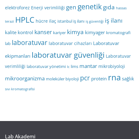
genetik
gen
gıda
elektroforez
Enerji verimliliği
hassas
HPLC
iş ilanı
hücre
ilaç
istanbul iş ilanı
terazi
iş güvenliği
kimya
kanser
kalite kontrol
kimyager
kariyer
kromatografi
laboratuvar
Laboratuvar
laboratuvar cihazları
lab
laboratuvar güvenliği
ekipmanları
Laboratuvar
mantar
verimliliği
mikrobiyoloji
laboratuvar yönetimi
lims
lc
rna
pcr
mikroorganizma
protein
sağlık
moleküler biyoloji
sıvı kromatografisi
Lab Akademi