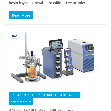
besin kaynağı) metabolize edilmesi ve ürünlerin
Read More
BIYOMÜHENDISLIK
BIYOTEKNOLOJI
MIKROBIYOLOJI
YAŞAM BILIMLERI
Orhan ÇAKAN
30 Mart 2024
0 Comments