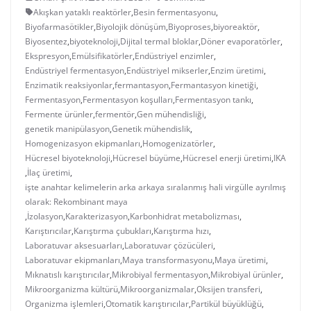
Akışkan yataklı reaktörler
,
Besin fermentasyonu
,
Biyofarmasötikler
,
Biyolojik dönüşüm
,
Biyoproses
,
biyoreaktör
,
Biyosentez
,
biyoteknoloji
,
Dijital termal bloklar
,
Döner evaporatörler
,
Ekspresyon
,
Emülsifikatörler
,
Endüstriyel enzimler
,
Endüstriyel fermentasyon
,
Endüstriyel mikserler
,
Enzim üretimi
,
Enzimatik reaksiyonlar
,
fermantasyon
,
Fermantasyon kinetiği
,
Fermentasyon
,
Fermentasyon koşulları
,
Fermentasyon tankı
,
Fermente ürünler
,
fermentör
,
Gen mühendisliği
,
genetik manipülasyon
,
Genetik mühendislik
,
Homogenizasyon ekipmanları
,
Homogenizatörler
,
Hücresel biyoteknoloji
,
Hücresel büyüme
,
Hücresel enerji üretimi
,
IKA
,
İlaç üretimi
,
işte anahtar kelimelerin arka arkaya sıralanmış hali virgülle ayrılmış
olarak: Rekombinant maya
,
İzolasyon
,
Karakterizasyon
,
Karbonhidrat metabolizması
,
Karıştırıcılar
,
Karıştırma çubukları
,
Karıştırma hızı
,
Laboratuvar aksesuarları
,
Laboratuvar çözücüleri
,
Laboratuvar ekipmanları
,
Maya transformasyonu
,
Maya üretimi
,
Mıknatıslı karıştırıcılar
,
Mikrobiyal fermentasyon
,
Mikrobiyal ürünler
,
Mikroorganizma kültürü
,
Mikroorganizmalar
,
Oksijen transferi
,
Organizma işlemleri
,
Otomatik karıştırıcılar
,
Partikül büyüklüğü
,