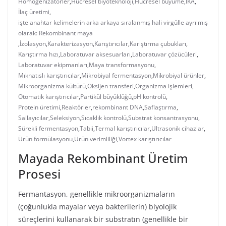
Homogenizatörler
,
Hücresel biyoteknoloji
,
Hücresel büyüme
,
IKA
,
İlaç üretimi
,
işte anahtar kelimelerin arka arkaya sıralanmış hali virgülle ayrılmış
olarak: Rekombinant maya
,
İzolasyon
,
Karakterizasyon
,
Karıştırıcılar
,
Karıştırma çubukları
,
Karıştırma hızı
,
Laboratuvar aksesuarları
,
Laboratuvar çözücüleri
,
Laboratuvar ekipmanları
,
Maya transformasyonu
,
Mıknatıslı karıştırıcılar
,
Mikrobiyal fermentasyon
,
Mikrobiyal ürünler
,
Mikroorganizma kültürü
,
Oksijen transferi
,
Organizma işlemleri
,
Otomatik karıştırıcılar
,
Partikül büyüklüğü
,
pH kontrolü
,
Protein üretimi
,
Reaktörler
,
rekombinant DNA
,
Saflaştırma
,
Sallayıcılar
,
Seleksiyon
,
Sıcaklık kontrolü
,
Substrat konsantrasyonu
,
Sürekli fermentasyon
,
Tabii
,
Termal karıştırıcılar
,
Ultrasonik cihazlar
,
Ürün formülasyonu
,
Ürün verimliliği
,
Vortex karıştırıcılar
Mayada Rekombinant Üretim
Prosesi
Fermantasyon, genellikle mikroorganizmaların
(çoğunlukla mayalar veya bakterilerin) biyolojik
süreçlerini kullanarak bir substratın (genellikle bir