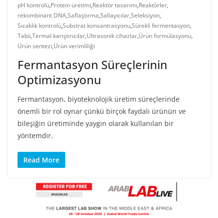
pH kontrolü
,
Protein üretimi
,
Reaktör tasarımı
,
Reaktörler
,
rekombinant DNA
,
Saflaştırma
,
Sallayıcılar
,
Seleksiyon
,
Sıcaklık kontrolü
,
Substrat konsantrasyonu
,
Sürekli fermentasyon
,
Tabii
,
Termal karıştırıcılar
,
Ultrasonik cihazlar
,
Ürün formülasyonu
,
Ürün sentezi
,
Ürün verimliliği
Fermantasyon Süreçlerinin
Optimizasyonu
Fermantasyon, biyoteknolojik üretim süreçlerinde
önemli bir rol oynar çünkü birçok faydalı ürünün ve
bileşiğin üretiminde yaygın olarak kullanılan bir
yöntemdir.
Read More