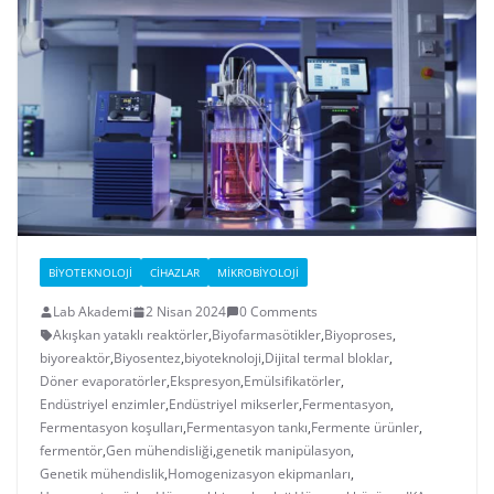
BIYOTEKNOLOJI
CIHAZLAR
MIKROBIYOLOJI
Lab Akademi
2 Nisan 2024
0 Comments
Akışkan yataklı reaktörler
,
Biyofarmasötikler
,
Biyoproses
,
biyoreaktör
,
Biyosentez
,
biyoteknoloji
,
Dijital termal bloklar
,
Döner evaporatörler
,
Ekspresyon
,
Emülsifikatörler
,
Endüstriyel enzimler
,
Endüstriyel mikserler
,
Fermentasyon
,
Fermentasyon koşulları
,
Fermentasyon tankı
,
Fermente ürünler
,
fermentör
,
Gen mühendisliği
,
genetik manipülasyon
,
Genetik mühendislik
,
Homogenizasyon ekipmanları
,