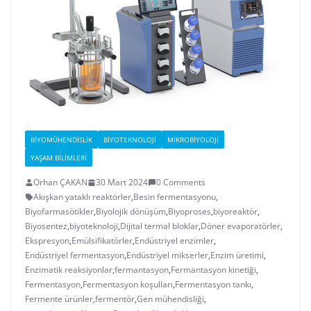
BIYOMÜHENDISLIK
BIYOTEKNOLOJI
MIKROBIYOLOJI
YAŞAM BILIMLERI
Orhan ÇAKAN
30 Mart 2024
0 Comments
Akışkan yataklı reaktörler
,
Besin fermentasyonu
,
Biyofarmasötikler
,
Biyolojik dönüşüm
,
Biyoproses
,
biyoreaktör
,
Biyosentez
,
biyoteknoloji
,
Dijital termal bloklar
,
Döner evaporatörler
,
Ekspresyon
,
Emülsifikatörler
,
Endüstriyel enzimler
,
Endüstriyel fermentasyon
,
Endüstriyel mikserler
,
Enzim üretimi
,
Enzimatik reaksiyonlar
,
fermantasyon
,
Fermantasyon kinetiği
,
Fermentasyon
,
Fermentasyon koşulları
,
Fermentasyon tankı
,
Fermente ürünler
,
fermentör
,
Gen mühendisliği
,