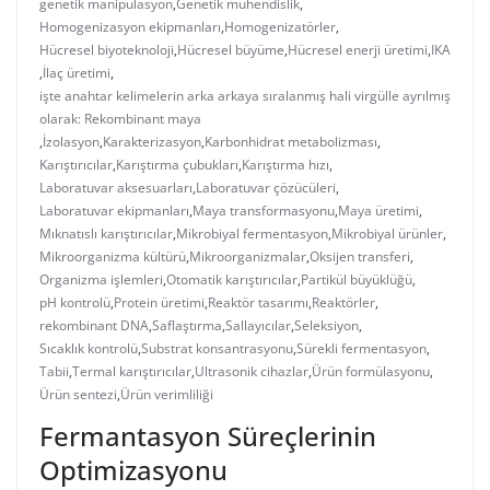
genetik manipülasyon
,
Genetik mühendislik
,
Homogenizasyon ekipmanları
,
Homogenizatörler
,
Hücresel biyoteknoloji
,
Hücresel büyüme
,
Hücresel enerji üretimi
,
IKA
,
İlaç üretimi
,
işte anahtar kelimelerin arka arkaya sıralanmış hali virgülle ayrılmış
olarak: Rekombinant maya
,
İzolasyon
,
Karakterizasyon
,
Karbonhidrat metabolizması
,
Karıştırıcılar
,
Karıştırma çubukları
,
Karıştırma hızı
,
Laboratuvar aksesuarları
,
Laboratuvar çözücüleri
,
Laboratuvar ekipmanları
,
Maya transformasyonu
,
Maya üretimi
,
Mıknatıslı karıştırıcılar
,
Mikrobiyal fermentasyon
,
Mikrobiyal ürünler
,
Mikroorganizma kültürü
,
Mikroorganizmalar
,
Oksijen transferi
,
Organizma işlemleri
,
Otomatik karıştırıcılar
,
Partikül büyüklüğü
,
pH kontrolü
,
Protein üretimi
,
Reaktör tasarımı
,
Reaktörler
,
rekombinant DNA
,
Saflaştırma
,
Sallayıcılar
,
Seleksiyon
,
Sıcaklık kontrolü
,
Substrat konsantrasyonu
,
Sürekli fermentasyon
,
Tabii
,
Termal karıştırıcılar
,
Ultrasonik cihazlar
,
Ürün formülasyonu
,
Ürün sentezi
,
Ürün verimliliği
Fermantasyon Süreçlerinin
Optimizasyonu