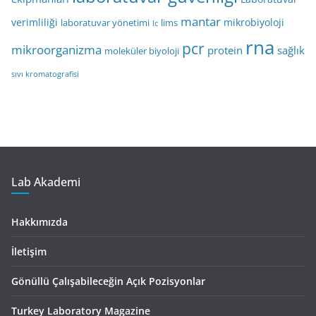
mantar
verimliliği
mikrobiyoloji
laboratuvar yönetimi
lims
lc
rna
pcr
mikroorganizma
protein
sağlık
moleküler biyoloji
sıvı kromatografisi
Lab Akademi
Hakkımızda
İletişim
Gönüllü Çalışabileceğin Açık Pozisyonlar
Turkey Laboratory Magazine