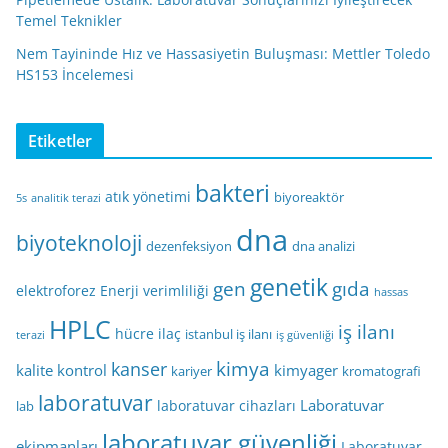
Temel Teknikler
Nem Tayininde Hız ve Hassasiyetin Buluşması: Mettler Toledo
HS153 İncelemesi
Etiketler
bakteri
atık yönetimi
biyoreaktör
5s
analitik terazi
dna
biyoteknoloji
dezenfeksiyon
dna analizi
genetik
gen
gıda
elektroforez
Enerji verimliliği
hassas
HPLC
iş ilanı
hücre
ilaç
istanbul iş ilanı
terazi
iş güvenliği
kimya
kanser
kalite kontrol
kimyager
kariyer
kromatografi
laboratuvar
Laboratuvar
laboratuvar cihazları
lab
laboratuvar güvenliği
ekipmanları
Laboratuvar