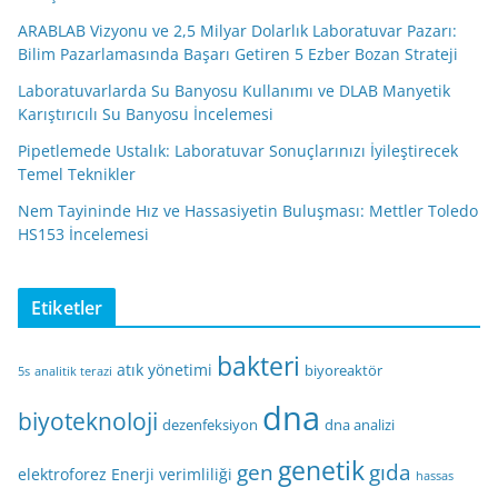
ARABLAB Vizyonu ve 2,5 Milyar Dolarlık Laboratuvar Pazarı:
Bilim Pazarlamasında Başarı Getiren 5 Ezber Bozan Strateji
Laboratuvarlarda Su Banyosu Kullanımı ve DLAB Manyetik
Karıştırıcılı Su Banyosu İncelemesi
Pipetlemede Ustalık: Laboratuvar Sonuçlarınızı İyileştirecek
Temel Teknikler
Nem Tayininde Hız ve Hassasiyetin Buluşması: Mettler Toledo
HS153 İncelemesi
Etiketler
bakteri
atık yönetimi
biyoreaktör
5s
analitik terazi
dna
biyoteknoloji
dezenfeksiyon
dna analizi
genetik
gen
gıda
elektroforez
Enerji verimliliği
hassas