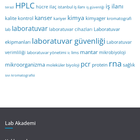
HPLC
iş ilanı
hücre
ilaç
istanbul iş ilanı
terazi
iş güvenliği
kimya
kanser
kalite kontrol
kimyager
kariyer
kromatografi
laboratuvar
Laboratuvar
laboratuvar cihazları
lab
laboratuvar güvenliği
ekipmanları
Laboratuvar
mantar
verimliliği
mikrobiyoloji
laboratuvar yönetimi
lims
lc
rna
pcr
mikroorganizma
protein
sağlık
moleküler biyoloji
sıvı kromatografisi
Lab Akademi