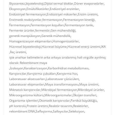
Biyosentez
,
biyoteknoloji
,
Dijital termal bloklar
,
Döner evaporatörler
,
Ekspresyon
,
Emülsifikatörler
,
Endüstriyel enzimler
,
Endüstriyel fermentasyon
,
Endüstriyel mikserler
,
Enzim üretimi
,
Enzimatik reaksiyonlar
,
fermantasyon
,
Fermantasyon kinetiği
,
Fermentasyon
,
Fermentasyon koşulları
,
Fermentasyon tankı
,
Fermente ürünler
,
fermentör
,
Gen mühendisliği
,
genetik manipülasyon
,
Genetik mühendislik
,
Homogenizasyon ekipmanları
,
Homogenizatörler
,
Hücresel biyoteknoloji
,
Hücresel büyüme
,
Hücresel enerji üretimi
,
IKA
,
İlaç üretimi
,
işte anahtar kelimelerin arka arkaya sıralanmış hali virgülle ayrılmış
olarak: Rekombinant maya
,
İzolasyon
,
Karakterizasyon
,
Karbonhidrat metabolizması
,
Karıştırıcılar
,
Karıştırma çubukları
,
Karıştırma hızı
,
Laboratuvar aksesuarları
,
Laboratuvar çözücüleri
,
Laboratuvar ekipmanları
,
Maya transformasyonu
,
Maya üretimi
,
Mıknatıslı karıştırıcılar
,
Mikrobiyal fermentasyon
,
Mikrobiyal ürünler
,
Mikroorganizma kültürü
,
Mikroorganizmalar
,
Oksijen transferi
,
Organizma işlemleri
,
Otomatik karıştırıcılar
,
Partikül büyüklüğü
,
pH kontrolü
,
Protein üretimi
,
Reaktör tasarımı
,
Reaktörler
,
rekombinant DNA
,
Saflaştırma
,
Sallayıcılar
,
Seleksiyon
,