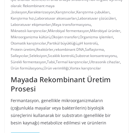
olarak: Rekombinant maya
,
İzolasyon
,
Karakterizasyon
,
Karıştırıcılar
,
Karıştırma çubukları
,
Karıştırma hızı
,
Laboratuvar aksesuarları
,
Laboratuvar çözücüleri
,
Laboratuvar ekipmanları
,
Maya transformasyonu
,
Mıknatıslı karıştırıcılar
,
Mikrobiyal fermentasyon
,
Mikrobiyal ürünler
,
Mikroorganizma kültürü
,
Oksijen transferi
,
Organizma işlemleri
,
Otomatik karıştırıcılar
,
Partikül büyüklüğü
,
pH kontrolü
,
Protein üretimi
,
Reaktörler
,
rekombinant DNA
,
Saflaştırma
,
Sallayıcılar
,
Seleksiyon
,
Sıcaklık kontrolü
,
Substrat konsantrasyonu
,
Sürekli fermentasyon
,
Tabii
,
Termal karıştırıcılar
,
Ultrasonik cihazlar
,
Ürün formülasyonu
,
Ürün verimliliği
,
Vortex karıştırıcılar
Mayada Rekombinant Üretim
Prosesi
Fermantasyon, genellikle mikroorganizmaların
(çoğunlukla mayalar veya bakterilerin) biyolojik
süreçlerini kullanarak bir substratın (genellikle bir
besin kaynağı) metabolize edilmesi ve ürünlerin