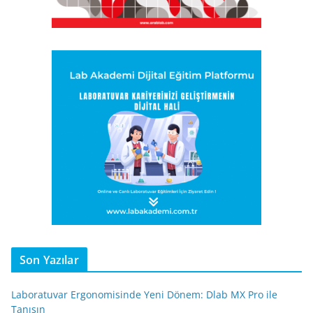
Son Yazılar
Laboratuvar Ergonomisinde Yeni Dönem: Dlab MX Pro ile
Tanışın