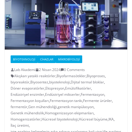
BIYOTEKNOLOJI
CIHAZLAR
MIKROBIYOLOJI
Lab Akademi
2 Nisan 2024
0 Comments
Akışkan yataklı reaktörler
,
Biyofarmasötikler
,
Biyoproses
,
biyoreaktör
,
Biyosentez
,
biyoteknoloji
,
Dijital termal bloklar
,
Döner evaporatörler
,
Ekspresyon
,
Emülsifikatörler
,
Endüstriyel enzimler
,
Endüstriyel mikserler
,
Fermentasyon
,
Fermentasyon koşulları
,
Fermentasyon tankı
,
Fermente ürünler
,
fermentör
,
Gen mühendisliği
,
genetik manipülasyon
,
Genetik mühendislik
,
Homogenizasyon ekipmanları
,
Homogenizatörler
,
Hücresel biyoteknoloji
,
Hücresel büyüme
,
IKA
,
İlaç üretimi
,
işte anahtar kelimelerin arka arkaya sıralanmış hali virgülle ayrılmış