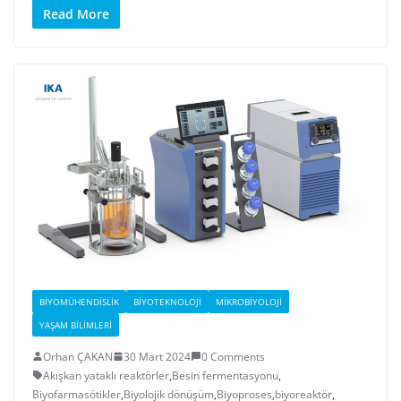
Read More
BIYOMÜHENDISLIK
BIYOTEKNOLOJI
MIKROBIYOLOJI
YAŞAM BILIMLERI
Orhan ÇAKAN
30 Mart 2024
0 Comments
Akışkan yataklı reaktörler
,
Besin fermentasyonu
,
Biyofarmasötikler
,
Biyolojik dönüşüm
,
Biyoproses
,
biyoreaktör
,