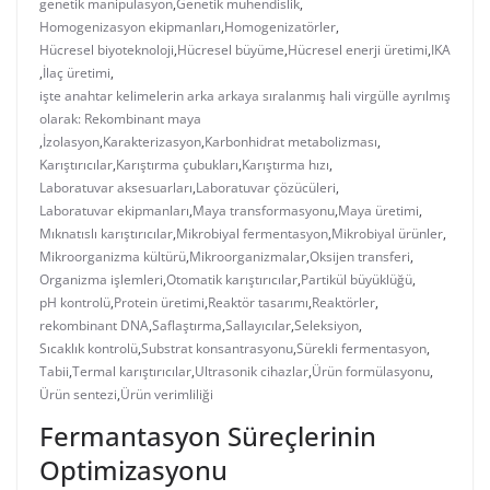
genetik manipülasyon
,
Genetik mühendislik
,
Homogenizasyon ekipmanları
,
Homogenizatörler
,
Hücresel biyoteknoloji
,
Hücresel büyüme
,
Hücresel enerji üretimi
,
IKA
,
İlaç üretimi
,
işte anahtar kelimelerin arka arkaya sıralanmış hali virgülle ayrılmış
olarak: Rekombinant maya
,
İzolasyon
,
Karakterizasyon
,
Karbonhidrat metabolizması
,
Karıştırıcılar
,
Karıştırma çubukları
,
Karıştırma hızı
,
Laboratuvar aksesuarları
,
Laboratuvar çözücüleri
,
Laboratuvar ekipmanları
,
Maya transformasyonu
,
Maya üretimi
,
Mıknatıslı karıştırıcılar
,
Mikrobiyal fermentasyon
,
Mikrobiyal ürünler
,
Mikroorganizma kültürü
,
Mikroorganizmalar
,
Oksijen transferi
,
Organizma işlemleri
,
Otomatik karıştırıcılar
,
Partikül büyüklüğü
,
pH kontrolü
,
Protein üretimi
,
Reaktör tasarımı
,
Reaktörler
,
rekombinant DNA
,
Saflaştırma
,
Sallayıcılar
,
Seleksiyon
,
Sıcaklık kontrolü
,
Substrat konsantrasyonu
,
Sürekli fermentasyon
,
Tabii
,
Termal karıştırıcılar
,
Ultrasonik cihazlar
,
Ürün formülasyonu
,
Ürün sentezi
,
Ürün verimliliği
Fermantasyon Süreçlerinin
Optimizasyonu