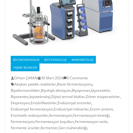
BIYOMÜHENDISLIK
BIYOTEKNOLOJI
MIKROBIYOLOJI
YAŞAM BILIMLERI
Orhan ÇAKAN
30 Mart 2024
0 Comments
Akışkan yataklı reaktörler
,
Besin fermentasyonu
,
Biyofarmasötikler
,
Biyolojik dönüşüm
,
Biyoproses
,
biyoreaktör
,
Biyosentez
,
biyoteknoloji
,
Dijital termal bloklar
,
Döner evaporatörler
,
Ekspresyon
,
Emülsifikatörler
,
Endüstriyel enzimler
,
Endüstriyel fermentasyon
,
Endüstriyel mikserler
,
Enzim üretimi
,
Enzimatik reaksiyonlar
,
fermantasyon
,
Fermantasyon kinetiği
,
Fermentasyon
,
Fermentasyon koşulları
,
Fermentasyon tankı
,
Fermente ürünler
,
fermentör
,
Gen mühendisliği
,