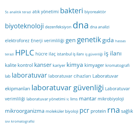
bakteri
atık yönetimi
biyoreaktör
5s
analitik terazi
dna
biyoteknoloji
dezenfeksiyon
dna analizi
genetik
gen
gıda
elektroforez
Enerji verimliliği
hassas
HPLC
iş ilanı
hücre
ilaç
istanbul iş ilanı
terazi
iş güvenliği
kimya
kanser
kalite kontrol
kimyager
kariyer
kromatografi
laboratuvar
Laboratuvar
laboratuvar cihazları
lab
laboratuvar güvenliği
ekipmanları
Laboratuvar
mantar
verimliliği
mikrobiyoloji
laboratuvar yönetimi
lims
lc
rna
pcr
mikroorganizma
protein
sağlık
moleküler biyoloji
sıvı kromatografisi