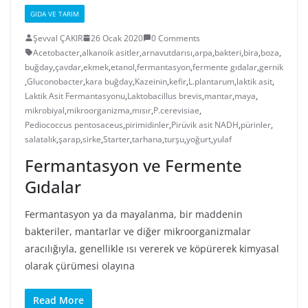
GIDA VE TARIM
Şevval ÇAKIR
26 Ocak 2020
0 Comments
Acetobacter
,
alkanoik asitler
,
arnavutdarısı
,
arpa
,
bakteri
,
bira
,
boza
,
buğday
,
çavdar
,
ekmek
,
etanol
,
fermantasyon
,
fermente gıdalar
,
gernik
,
Gluconobacter
,
kara buğday
,
Kazeinin
,
kefir
,
L.plantarum
,
laktik asit
,
Laktik Asit Fermantasyonu
,
Laktobacillus brevis
,
mantar
,
maya
,
mikrobiyal
,
mikroorganizma
,
mısır
,
P.cerevisiae
,
Pediococcus pentosaceus
,
pirimidinler
,
Pirüvik asit NADH
,
pürinler
,
salatalık
,
şarap
,
sirke
,
Starter
,
tarhana
,
turşu
,
yoğurt
,
yulaf
Fermantasyon ve Fermente
Gıdalar
Fermantasyon ya da mayalanma, bir maddenin
bakteriler, mantarlar ve diğer mikroorganizmalar
aracılığıyla, genellikle ısı vererek ve köpürerek kimyasal
olarak çürümesi olayına
Read More