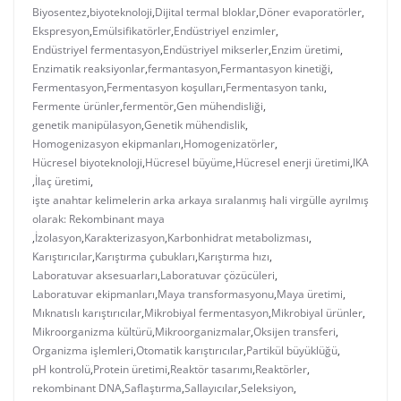
Biyosentez
,
biyoteknoloji
,
Dijital termal bloklar
,
Döner evaporatörler
,
Ekspresyon
,
Emülsifikatörler
,
Endüstriyel enzimler
,
Endüstriyel fermentasyon
,
Endüstriyel mikserler
,
Enzim üretimi
,
Enzimatik reaksiyonlar
,
fermantasyon
,
Fermantasyon kinetiği
,
Fermentasyon
,
Fermentasyon koşulları
,
Fermentasyon tankı
,
Fermente ürünler
,
fermentör
,
Gen mühendisliği
,
genetik manipülasyon
,
Genetik mühendislik
,
Homogenizasyon ekipmanları
,
Homogenizatörler
,
Hücresel biyoteknoloji
,
Hücresel büyüme
,
Hücresel enerji üretimi
,
IKA
,
İlaç üretimi
,
işte anahtar kelimelerin arka arkaya sıralanmış hali virgülle ayrılmış
olarak: Rekombinant maya
,
İzolasyon
,
Karakterizasyon
,
Karbonhidrat metabolizması
,
Karıştırıcılar
,
Karıştırma çubukları
,
Karıştırma hızı
,
Laboratuvar aksesuarları
,
Laboratuvar çözücüleri
,
Laboratuvar ekipmanları
,
Maya transformasyonu
,
Maya üretimi
,
Mıknatıslı karıştırıcılar
,
Mikrobiyal fermentasyon
,
Mikrobiyal ürünler
,
Mikroorganizma kültürü
,
Mikroorganizmalar
,
Oksijen transferi
,
Organizma işlemleri
,
Otomatik karıştırıcılar
,
Partikül büyüklüğü
,
pH kontrolü
,
Protein üretimi
,
Reaktör tasarımı
,
Reaktörler
,
rekombinant DNA
,
Saflaştırma
,
Sallayıcılar
,
Seleksiyon
,