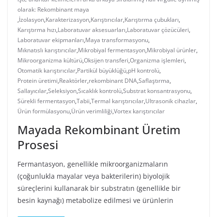
olarak: Rekombinant maya
,
İzolasyon
,
Karakterizasyon
,
Karıştırıcılar
,
Karıştırma çubukları
,
Karıştırma hızı
,
Laboratuvar aksesuarları
,
Laboratuvar çözücüleri
,
Laboratuvar ekipmanları
,
Maya transformasyonu
,
Mıknatıslı karıştırıcılar
,
Mikrobiyal fermentasyon
,
Mikrobiyal ürünler
,
Mikroorganizma kültürü
,
Oksijen transferi
,
Organizma işlemleri
,
Otomatik karıştırıcılar
,
Partikül büyüklüğü
,
pH kontrolü
,
Protein üretimi
,
Reaktörler
,
rekombinant DNA
,
Saflaştırma
,
Sallayıcılar
,
Seleksiyon
,
Sıcaklık kontrolü
,
Substrat konsantrasyonu
,
Sürekli fermentasyon
,
Tabii
,
Termal karıştırıcılar
,
Ultrasonik cihazlar
,
Ürün formülasyonu
,
Ürün verimliliği
,
Vortex karıştırıcılar
Mayada Rekombinant Üretim
Prosesi
Fermantasyon, genellikle mikroorganizmaların
(çoğunlukla mayalar veya bakterilerin) biyolojik
süreçlerini kullanarak bir substratın (genellikle bir
besin kaynağı) metabolize edilmesi ve ürünlerin