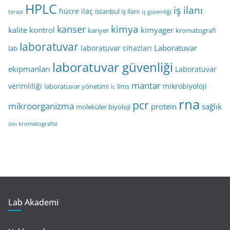
HPLC
iş ilanı
hücre
ilaç
istanbul iş ilanı
terazi
iş güvenliği
kimya
kanser
kalite kontrol
kimyager
kariyer
kromatografi
laboratuvar
Laboratuvar
laboratuvar cihazları
lab
laboratuvar güvenliği
ekipmanları
Laboratuvar
mantar
verimliliği
mikrobiyoloji
laboratuvar yönetimi
lims
lc
rna
pcr
mikroorganizma
protein
sağlık
moleküler biyoloji
sıvı kromatografisi
Lab Akademi