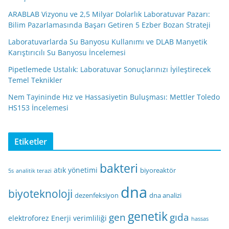
ARABLAB Vizyonu ve 2,5 Milyar Dolarlık Laboratuvar Pazarı:
Bilim Pazarlamasında Başarı Getiren 5 Ezber Bozan Strateji
Laboratuvarlarda Su Banyosu Kullanımı ve DLAB Manyetik
Karıştırıcılı Su Banyosu İncelemesi
Pipetlemede Ustalık: Laboratuvar Sonuçlarınızı İyileştirecek
Temel Teknikler
Nem Tayininde Hız ve Hassasiyetin Buluşması: Mettler Toledo
HS153 İncelemesi
Etiketler
bakteri
atık yönetimi
biyoreaktör
5s
analitik terazi
dna
biyoteknoloji
dezenfeksiyon
dna analizi
genetik
gen
gıda
elektroforez
Enerji verimliliği
hassas