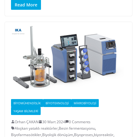
Read More
BIYOMÜHENDISLIK
BIYOTEKNOLOJI
MIKROBIYOLOJI
YAŞAM BILIMLERI
Orhan ÇAKAN
30 Mart 2024
0 Comments
Akışkan yataklı reaktörler
,
Besin fermentasyonu
,
Biyofarmasötikler
,
Biyolojik dönüşüm
,
Biyoproses
,
biyoreaktör
,