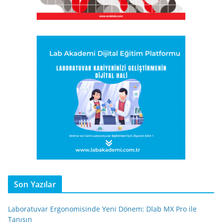
Son Yazılar
Laboratuvar Ergonomisinde Yeni Dönem: Dlab MX Pro ile
Tanışın