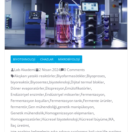
BIYOTEKNOLOJI
CIHAZLAR
MIKROBIYOLOJI
Lab Akademi
2 Nisan 2024
0 Comments
Akışkan yataklı reaktörler
,
Biyofarmasötikler
,
Biyoproses
,
biyoreaktör
,
Biyosentez
,
biyoteknoloji
,
Dijital termal bloklar
,
Döner evaporatörler
,
Ekspresyon
,
Emülsifikatörler
,
Endüstriyel enzimler
,
Endüstriyel mikserler
,
Fermentasyon
,
Fermentasyon koşulları
,
Fermentasyon tankı
,
Fermente ürünler
,
fermentör
,
Gen mühendisliği
,
genetik manipülasyon
,
Genetik mühendislik
,
Homogenizasyon ekipmanları
,
Homogenizatörler
,
Hücresel biyoteknoloji
,
Hücresel büyüme
,
IKA
,
İlaç üretimi
,
işte anahtar kelimelerin arka arkaya sıralanmış hali virgülle ayrılmış