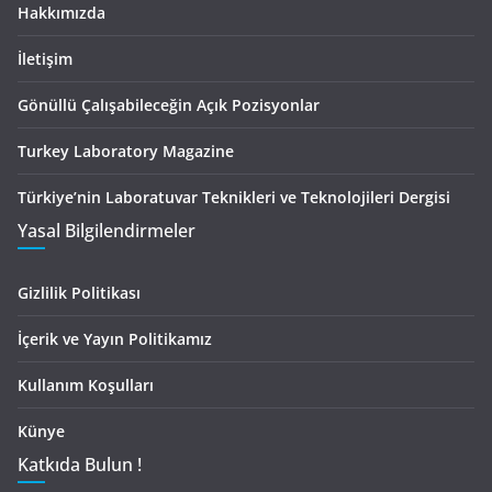
Hakkımızda
İletişim
Gönüllü Çalışabileceğin Açık Pozisyonlar
Turkey Laboratory Magazine
Türkiye’nin Laboratuvar Teknikleri ve Teknolojileri Dergisi
Yasal Bilgilendirmeler
Gizlilik Politikası
İçerik ve Yayın Politikamız
Kullanım Koşulları
Künye
Katkıda Bulun !