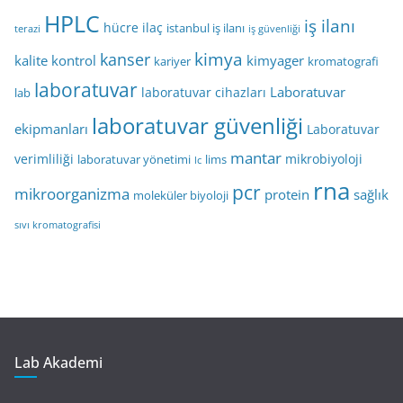
HPLC
iş ilanı
hücre
ilaç
istanbul iş ilanı
terazi
iş güvenliği
kimya
kanser
kalite kontrol
kimyager
kariyer
kromatografi
laboratuvar
Laboratuvar
laboratuvar cihazları
lab
laboratuvar güvenliği
ekipmanları
Laboratuvar
mantar
verimliliği
mikrobiyoloji
laboratuvar yönetimi
lims
lc
rna
pcr
mikroorganizma
protein
sağlık
moleküler biyoloji
sıvı kromatografisi
Lab Akademi