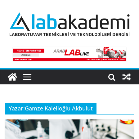
Skip
to
content
Yazar:
Gamze Kalelioğlu Akbulut