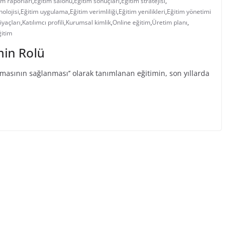
im raporları
,
Eğitim salonu
,
Eğitim sonuçları
,
Eğitim stratejisi
,
nolojisi
,
Eğitim uygulama
,
Eğitim verimliliği
,
Eğitim yenilikleri
,
Eğitim yönetimi
tiyaçları
,
Katılımcı profili
,
Kurumsal kimlik
,
Online eğitim
,
Üretim planı
,
itim
min Rolü
olmasının sağlanması’’ olarak tanımlanan eğitimin, son yıllarda