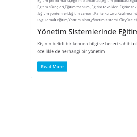
Eğitim performansı
,
Eğitim planlaması
,
Eğitim politikası
,
Eğit
Eğitim süreçleri
,
Eğitim tasarımı
,
Eğitim teknikleri
,
Eğitim tek
,
Eğitim yöntemleri
,
Eğitim zamanı
,
Kalite kültürü
,
Katılımcı ih
uygulamalı eğitim
,
Yatırım planı
,
yönetim sistemi
,
Yüzyüze eğ
Yönetim Sistemlerinde Eğiti
Kişinin belirli bir konuda bilgi ve beceri sahibi 
özellikle de herhangi bir yönetim
Read More