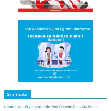
Son Yazılar
Laboratuvar Ergonomisinde Yeni Dönem: Dlab MX Pro ile