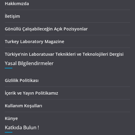
Hakkımızda
İletişim
Gönüllü Çalışabileceğin Açık Pozisyonlar
Turkey Laboratory Magazine
Türkiye’nin Laboratuvar Teknikleri ve Teknolojileri Dergisi
Yasal Bilgilendirmeler
Gizlilik Politikası
İçerik ve Yayın Politikamız
Kullanım Koşulları
Künye
Katkıda Bulun !