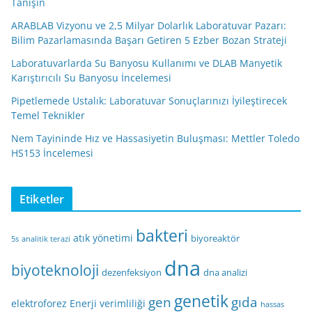
Tanışın
ARABLAB Vizyonu ve 2,5 Milyar Dolarlık Laboratuvar Pazarı:
Bilim Pazarlamasında Başarı Getiren 5 Ezber Bozan Strateji
Laboratuvarlarda Su Banyosu Kullanımı ve DLAB Manyetik
Karıştırıcılı Su Banyosu İncelemesi
Pipetlemede Ustalık: Laboratuvar Sonuçlarınızı İyileştirecek
Temel Teknikler
Nem Tayininde Hız ve Hassasiyetin Buluşması: Mettler Toledo
HS153 İncelemesi
Etiketler
bakteri
atık yönetimi
biyoreaktör
5s
analitik terazi
dna
biyoteknoloji
dezenfeksiyon
dna analizi
genetik
gen
gıda
elektroforez
Enerji verimliliği
hassas