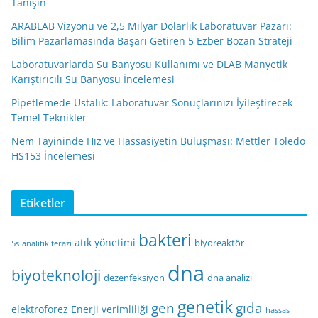
Tanışın
ARABLAB Vizyonu ve 2,5 Milyar Dolarlık Laboratuvar Pazarı:
Bilim Pazarlamasında Başarı Getiren 5 Ezber Bozan Strateji
Laboratuvarlarda Su Banyosu Kullanımı ve DLAB Manyetik
Karıştırıcılı Su Banyosu İncelemesi
Pipetlemede Ustalık: Laboratuvar Sonuçlarınızı İyileştirecek
Temel Teknikler
Nem Tayininde Hız ve Hassasiyetin Buluşması: Mettler Toledo
HS153 İncelemesi
Etiketler
bakteri
atık yönetimi
biyoreaktör
5s
analitik terazi
dna
biyoteknoloji
dezenfeksiyon
dna analizi
genetik
gen
gıda
elektroforez
Enerji verimliliği
hassas