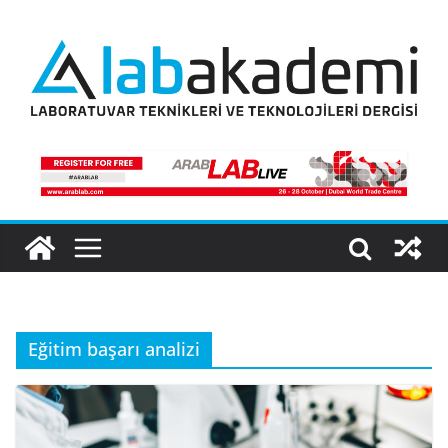
Skip
to
content
Eğitim başarı analizi