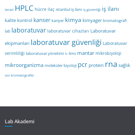
HPLC
iş ilanı
hücre
ilaç
istanbul iş ilanı
terazi
iş güvenliği
kimya
kanser
kalite kontrol
kimyager
kariyer
kromatografi
laboratuvar
Laboratuvar
laboratuvar cihazları
lab
laboratuvar güvenliği
ekipmanları
Laboratuvar
mantar
verimliliği
mikrobiyoloji
laboratuvar yönetimi
lims
lc
rna
pcr
mikroorganizma
protein
sağlık
moleküler biyoloji
sıvı kromatografisi
Lab Akademi