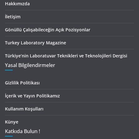
Hakkımızda
İletişim
Gönüllü Çalışabileceğin Açık Pozisyonlar
Turkey Laboratory Magazine
Türkiye’nin Laboratuvar Teknikleri ve Teknolojileri Dergisi
Yasal Bilgilendirmeler
Gizlilik Politikası
İçerik ve Yayın Politikamız
Kullanım Koşulları
Künye
Katkıda Bulun !