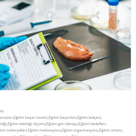
ts
araçları
,
Eğitim başarı analizi
,
Eğitim başarıları
,
Eğitim bütçesi
,
nliği
,
Eğitim etkinliği ölçümü
,
Eğitim geri dönüşü
,
Eğitim hedefleri
,
tim materyalleri
,
Eğitim motivasyonu
,
Eğitim organizasyonu
,
Eğitim ortamı
,