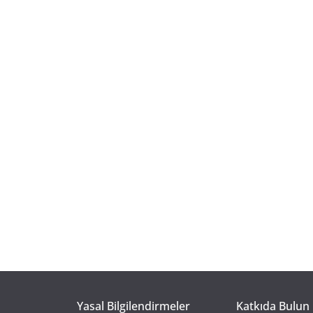
Yasal Bilgilendirmeler
Katkıda Bulun 