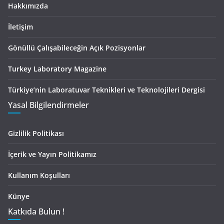
Hakkımızda
İletişim
Gönüllü Çalışabileceğin Açık Pozisyonlar
Turkey Laboratory Magazine
Türkiye’nin Laboratuvar Teknikleri ve Teknolojileri Dergisi
Yasal Bilgilendirmeler
Gizlilik Politikası
İçerik ve Yayın Politikamız
Kullanım Koşulları
Künye
Katkıda Bulun !