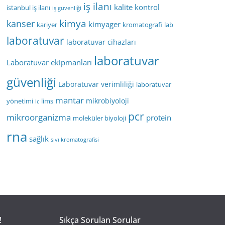
iş ilanı
kalite kontrol
istanbul iş ilanı
iş güvenliği
kimya
kanser
kimyager
kariyer
kromatografi
lab
laboratuvar
laboratuvar cihazları
laboratuvar
Laboratuvar ekipmanları
güvenliği
Laboratuvar verimliliği
laboratuvar
mantar
mikrobiyoloji
yönetimi
lims
lc
pcr
mikroorganizma
protein
moleküler biyoloji
rna
sağlık
sıvı kromatografisi
!
Sıkça Sorulan Sorular