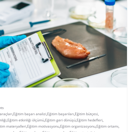
ts
araçları
,
Eğitim başarı analizi
,
Eğitim başarıları
,
Eğitim bütçesi
,
nliği
,
Eğitim etkinliği ölçümü
,
Eğitim geri dönüşü
,
Eğitim hedefleri
,
tim materyalleri
,
Eğitim motivasyonu
,
Eğitim organizasyonu
,
Eğitim ortamı
,