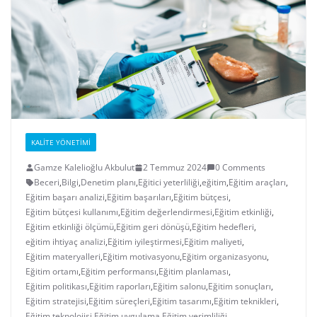
KALITE YÖNETIMI
Gamze Kalelioğlu Akbulut
2 Temmuz 2024
0 Comments
Beceri
,
Bilgi
,
Denetim planı
,
Eğitici yeterliliği
,
eğitim
,
Eğitim araçları
,
Eğitim başarı analizi
,
Eğitim başarıları
,
Eğitim bütçesi
,
Eğitim bütçesi kullanımı
,
Eğitim değerlendirmesi
,
Eğitim etkinliği
,
Eğitim etkinliği ölçümü
,
Eğitim geri dönüşü
,
Eğitim hedefleri
,
eğitim ihtiyaç analizi
,
Eğitim iyileştirmesi
,
Eğitim maliyeti
,
Eğitim materyalleri
,
Eğitim motivasyonu
,
Eğitim organizasyonu
,
Eğitim ortamı
,
Eğitim performansı
,
Eğitim planlaması
,
Eğitim politikası
,
Eğitim raporları
,
Eğitim salonu
,
Eğitim sonuçları
,
Eğitim stratejisi
,
Eğitim süreçleri
,
Eğitim tasarımı
,
Eğitim teknikleri
,
Eğitim teknolojisi
,
Eğitim uygulama
,
Eğitim verimliliği
,