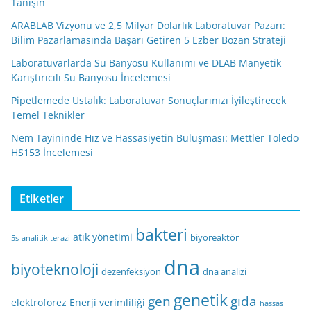
Tanışın
ARABLAB Vizyonu ve 2,5 Milyar Dolarlık Laboratuvar Pazarı:
Bilim Pazarlamasında Başarı Getiren 5 Ezber Bozan Strateji
Laboratuvarlarda Su Banyosu Kullanımı ve DLAB Manyetik
Karıştırıcılı Su Banyosu İncelemesi
Pipetlemede Ustalık: Laboratuvar Sonuçlarınızı İyileştirecek
Temel Teknikler
Nem Tayininde Hız ve Hassasiyetin Buluşması: Mettler Toledo
HS153 İncelemesi
Etiketler
bakteri
atık yönetimi
biyoreaktör
5s
analitik terazi
dna
biyoteknoloji
dezenfeksiyon
dna analizi
genetik
gen
gıda
elektroforez
Enerji verimliliği
hassas