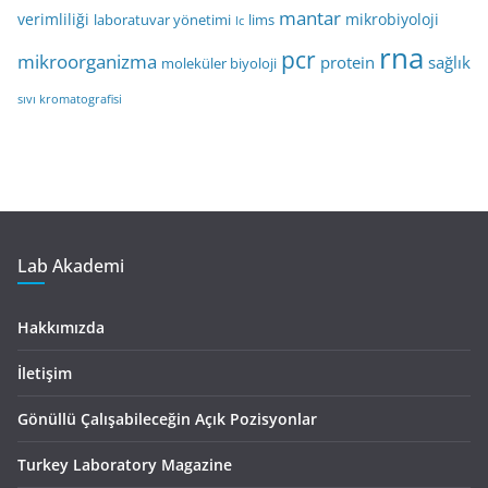
mantar
verimliliği
mikrobiyoloji
laboratuvar yönetimi
lims
lc
rna
pcr
mikroorganizma
protein
sağlık
moleküler biyoloji
sıvı kromatografisi
Lab Akademi
Hakkımızda
İletişim
Gönüllü Çalışabileceğin Açık Pozisyonlar
Turkey Laboratory Magazine