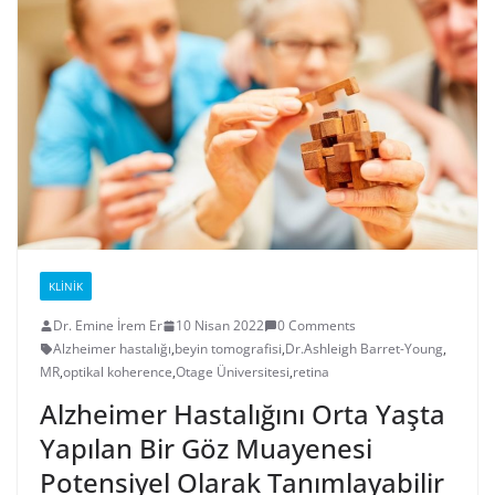
KLINIK
Dr. Emine İrem Er
10 Nisan 2022
0 Comments
Alzheimer hastalığı
,
beyin tomografisi
,
Dr.Ashleigh Barret-Young
,
MR
,
optikal koherence
,
Otage Üniversitesi
,
retina
Alzheimer Hastalığını Orta Yaşta
Yapılan Bir Göz Muayenesi
Potensiyel Olarak Tanımlayabilir