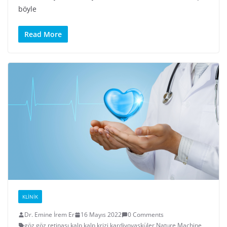
böyle
Read More
KLINIK
Dr. Emine İrem Er
16 Mayıs 2022
0 Comments
göz
,
göz retinası
,
kalp
,
kalp krizi
,
kardiyovasküler
,
Nature Machine
,