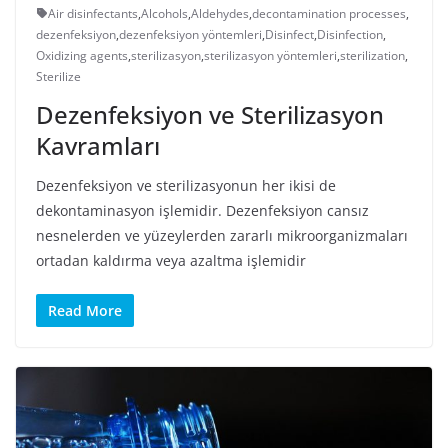
Air disinfectants
,
Alcohols
,
Aldehydes
,
decontamination processes
,
dezenfeksiyon
,
dezenfeksiyon yöntemleri
,
Disinfect
,
Disinfection
,
Oxidizing agents
,
sterilizasyon
,
sterilizasyon yöntemleri
,
sterilization
,
Sterilize
Dezenfeksiyon ve Sterilizasyon
Kavramları
Dezenfeksiyon ve sterilizasyonun her ikisi de
dekontaminasyon işlemidir. Dezenfeksiyon cansız
nesnelerden ve yüzeylerden zararlı mikroorganizmaları
ortadan kaldırma veya azaltma işlemidir
Read More