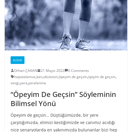
KLINIK
Orhan ÇAKAN
21 Mayıs 2022
0 Comments
hopotalamus
,
kan
,
oksitosin
,
öpeyim de geçsin
,
öpiyim de geçsin
,
sevgi
,
yara
,
yaralanma
“Öpeyim De Geçsin” Söyleminin
Bilimsel Yönü
Öpeyim de geçsin… Düştüğümüzde, bir yere
çarptığımızda, elimizi kestiğimizde ve canımız acıdığı
nice senaryolarda en yakınımızda bulunanlar bizi hep