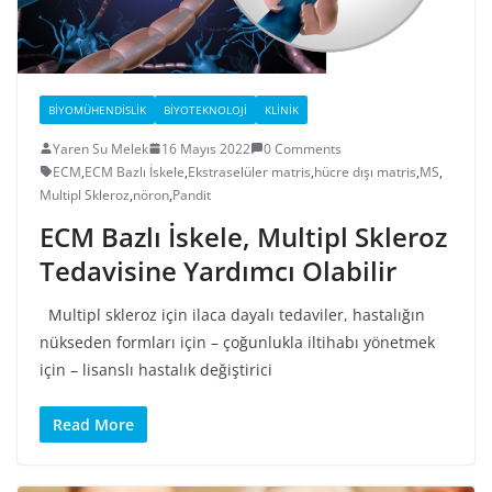
BIYOMÜHENDISLIK
BIYOTEKNOLOJI
KLINIK
Yaren Su Melek
16 Mayıs 2022
0 Comments
ECM
,
ECM Bazlı İskele
,
Ekstraselüler matris
,
hücre dışı matris
,
MS
,
Multipl Skleroz
,
nöron
,
Pandit
ECM
Bazlı İskele
,
Multipl Skleroz
Tedavisine Yardımcı Olabilir
Multipl skleroz için ilaca dayalı tedaviler, hastalığın
nükseden formları için – çoğunlukla iltihabı yönetmek
için – lisanslı hastalık değiştirici
Read More