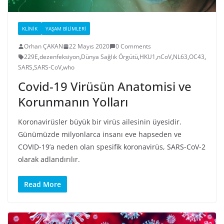
KLINIK
YAŞAM BILIMLERI
Orhan ÇAKAN
22 Mayıs 2020
0 Comments
229E
,
dezenfeksiyon
,
Dünya Sağlık Örgütü
,
HKU1
,
nCoV
,
NL63
,
OC43
,
SARS
,
SARS-CoV
,
who
Covid-19 Virüsün Anatomisi ve
Korunmanın Yolları
Koronavirüsler büyük bir virüs ailesinin üyesidir.
Günümüzde milyonlarca insanı eve hapseden ve
COVID-19’a neden olan spesifik koronavirüs, SARS-CoV-2
olarak adlandırılır.
Read More