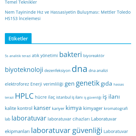
Temel Teknikler
Nem Tayininde Hız ve Hassasiyetin Buluşması: Mettler Toledo
HS153 İncelemesi
Etiketler
bakteri
atık yönetimi
biyoreaktör
5s
analitik terazi
dna
biyoteknoloji
dezenfeksiyon
dna analizi
genetik
gen
gıda
elektroforez
Enerji verimliliği
hassas
HPLC
iş ilanı
hücre
ilaç
istanbul iş ilanı
terazi
iş güvenliği
kimya
kanser
kalite kontrol
kimyager
kariyer
kromatografi
laboratuvar
Laboratuvar
laboratuvar cihazları
lab
laboratuvar güvenliği
ekipmanları
Laboratuvar