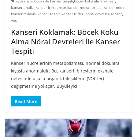
biyosensör
,
böcek ile kanser tespiti
,
böcek koku alma
,
kanser
,
kanser analizi
,
kanser için sensör
,
kanser mekanizması
,
kanser nedir
,
kanser tedavisi
,
kanser tespiti
,
kanser türleri
,
nöral devreler
,
sensör
,
voc
Kanseri Koklamak: Böcek Koku
Alma Nöral Devreleri İle Kanser
Tespiti
Kanser hücrelerinin metabolizması, normal dokulara
kıyasla anormaldir. Bu, kanserli bireylerin ekshale
nefesinde uçucu organik bileşiklerin (VOC’ler)
değişmesine yol açar. Büyüleyici
Read More