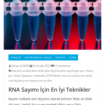
CIHAZLAR
ENSTRUMENTAL ANALIZ
GENETIK
KLINIK
Orhan ÇAKAN
24 Aralık 2022
0 Comments
dna
,
dna analizi
,
dna nedir
,
dna ölçümü
,
dna sayımı
,
pcr
,
pcr cihazı
,
pcr cihazı fiyatı
,
pcr markaları
,
PCR Nedir
,
rna
,
rna analizi
,
rna nedir
,
rna ölçümü
,
rna sayımı
,
rna ve dna
RNA Sayımı İçin En İyi Teknikler
Bazen nükleik asit ölçümü olarak bilinen RNA ve DNA
ölçümü, belirli bir numunedeki RNA veya DNA