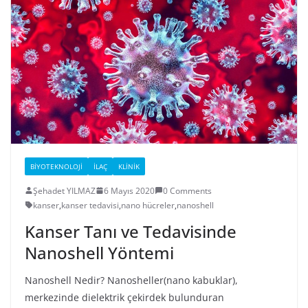
BIYOTEKNOLOJI
İLAÇ
KLINIK
Şehadet YILMAZ
6 Mayıs 2020
0 Comments
kanser
,
kanser tedavisi
,
nano hücreler
,
nanoshell
Kanser Tanı ve Tedavisinde
Nanoshell Yöntemi
Nanoshell Nedir? Nanosheller(nano kabuklar),
merkezinde dielektrik çekirdek bulunduran