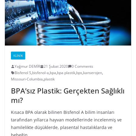
KLINIK
Yağmur DEMİR
21 Şubat 2020
0 Comments
Bisfenol S
,
bisfenol-a
,
bpa
,
bpa plastik
,
bps
,
kanserojen
,
Missouri-Columbia
,
plastik
BPA’sız Plastik: Gerçekten Sağlıklı
mı?
Kısaca BPA olarak bilinen Bisfenol A bilim insanları
tarafından yıllarca hayvan modellerinde incelenmiş ve
hamilelikte düşüklerde, plasental hastalıklarda ve
bebeğin