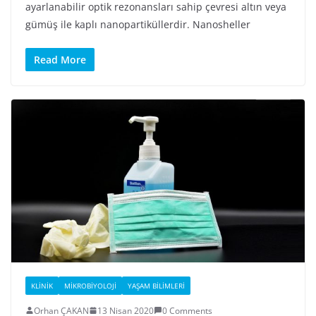
ayarlanabilir optik rezonansları sahip çevresi altın veya
gümüş ile kaplı nanopartiküllerdir. Nanosheller
Read More
KLINIK
MIKROBIYOLOJI
YAŞAM BILIMLERI
Orhan ÇAKAN
13 Nisan 2020
0 Comments