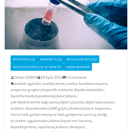
BIYOTEKNOLOJI
MIKROBIYOLOJI
MOLEKÜLER BIYOLOJI
MOLEKÜLER BIYOLOJI VE GENETIK
YAŞAM BILIMLERI
Orhan ÇAKAN
28 Eylül 2024
0 Comments
analitik içgörüler
,
analitik veriler
,
antikor karakterizasyonu
,
araştırma grupları
,
bispesifik antikorlar
,
Biyofarmasötikler
,
biyoinformatik
,
biyoteknoloji
,
bulut bilişim
,
çok faktörlü kimlik doğrulama
,
dijital çözümler
,
dijital laboratuvar
,
endüstri düzenlemeleri
,
GMP
,
güçlü şifreleme
,
hücre büyümesi
,
Hücre hattı geliştirme
,
hücre hattı geliştirme süreci
,
iş birliği
,
iyi üretim uygulamaları
,
izleme
,
kişisel veri koruma
,
kişiselleştirilmiş raporlama
,
kullanıcı deneyimi
,