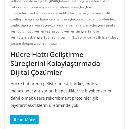
kullanıcı dostu arayüzler
,
KVKK
,
laboratuvar bilgi yönetim sistemi
,
Laboratuvar otomasyonu
,
laboratuvar süreçleri
,
lims
,
moleküler biyoloji
,
monoklonal antikorlar
,
operasyonel verimlilik
,
özelleştirme
,
raporlama ve analiz araçları
,
rekombinant proteinler
,
sağlık sigortası yasası
,
vektör yapımı
,
veri analiz araçları
,
veri analizi
,
veri bütünlüğü
,
veri entegrasyonu
,
veri erişimi
,
veri siloları
,
veri tutarsızlıkları
,
veri yönetimi
,
verimlilik
,
yapılandırılabilir iş akışları
,
yaşam döngüsü yönetim yazılımı
Hücre Hattı Geliştirme
Süreçlerini Kolaylaştırmada
Dijital Çözümler
Hücre hatlarının geliştirilmesi, ilaç keşfinde ve
monoklonal antikorlar, bispesifikler ve biyobenzerler
dahil olmak üzere rekombinant proteinler gibi
biyofarmasötiklerin üretiminde çok
Read More