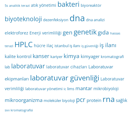
bakteri
atık yönetimi
biyoreaktör
5s
analitik terazi
dna
biyoteknoloji
dezenfeksiyon
dna analizi
genetik
gen
gıda
elektroforez
Enerji verimliliği
hassas
HPLC
iş ilanı
hücre
ilaç
istanbul iş ilanı
terazi
iş güvenliği
kimya
kanser
kalite kontrol
kimyager
kariyer
kromatografi
laboratuvar
Laboratuvar
laboratuvar cihazları
lab
laboratuvar güvenliği
ekipmanları
Laboratuvar
mantar
verimliliği
mikrobiyoloji
laboratuvar yönetimi
lims
lc
rna
pcr
mikroorganizma
protein
sağlık
moleküler biyoloji
sıvı kromatografisi