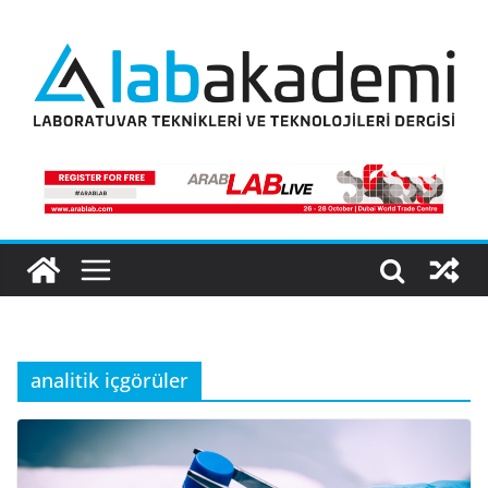
Skip
to
content
analitik içgörüler