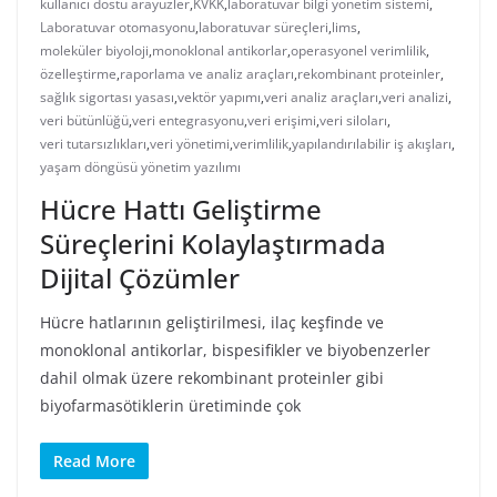
kullanıcı dostu arayüzler
,
KVKK
,
laboratuvar bilgi yönetim sistemi
,
Laboratuvar otomasyonu
,
laboratuvar süreçleri
,
lims
,
moleküler biyoloji
,
monoklonal antikorlar
,
operasyonel verimlilik
,
özelleştirme
,
raporlama ve analiz araçları
,
rekombinant proteinler
,
sağlık sigortası yasası
,
vektör yapımı
,
veri analiz araçları
,
veri analizi
,
veri bütünlüğü
,
veri entegrasyonu
,
veri erişimi
,
veri siloları
,
veri tutarsızlıkları
,
veri yönetimi
,
verimlilik
,
yapılandırılabilir iş akışları
,
yaşam döngüsü yönetim yazılımı
Hücre Hattı Geliştirme
Süreçlerini Kolaylaştırmada
Dijital Çözümler
Hücre hatlarının geliştirilmesi, ilaç keşfinde ve
monoklonal antikorlar, bispesifikler ve biyobenzerler
dahil olmak üzere rekombinant proteinler gibi
biyofarmasötiklerin üretiminde çok
Read More