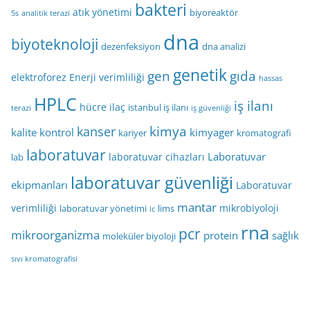
bakteri
atık yönetimi
biyoreaktör
5s
analitik terazi
dna
biyoteknoloji
dezenfeksiyon
dna analizi
genetik
gen
gıda
elektroforez
Enerji verimliliği
hassas
HPLC
iş ilanı
hücre
ilaç
istanbul iş ilanı
terazi
iş güvenliği
kimya
kanser
kalite kontrol
kimyager
kariyer
kromatografi
laboratuvar
Laboratuvar
laboratuvar cihazları
lab
laboratuvar güvenliği
ekipmanları
Laboratuvar
mantar
verimliliği
mikrobiyoloji
laboratuvar yönetimi
lims
lc
rna
pcr
mikroorganizma
protein
sağlık
moleküler biyoloji
sıvı kromatografisi