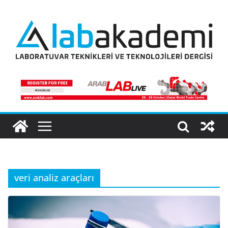
Skip
to
content
veri analiz araçları