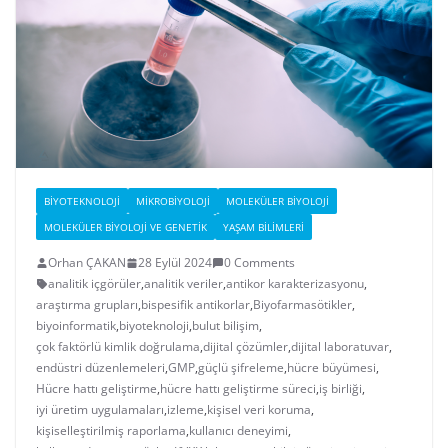
BIYOTEKNOLOJI
MIKROBIYOLOJI
MOLEKÜLER BIYOLOJI
MOLEKÜLER BIYOLOJI VE GENETIK
YAŞAM BILIMLERI
Orhan ÇAKAN
28 Eylül 2024
0 Comments
analitik içgörüler
,
analitik veriler
,
antikor karakterizasyonu
,
araştırma grupları
,
bispesifik antikorlar
,
Biyofarmasötikler
,
biyoinformatik
,
biyoteknoloji
,
bulut bilişim
,
çok faktörlü kimlik doğrulama
,
dijital çözümler
,
dijital laboratuvar
,
endüstri düzenlemeleri
,
GMP
,
güçlü şifreleme
,
hücre büyümesi
,
Hücre hattı geliştirme
,
hücre hattı geliştirme süreci
,
iş birliği
,
iyi üretim uygulamaları
,
izleme
,
kişisel veri koruma
,
kişiselleştirilmiş raporlama
,
kullanıcı deneyimi
,