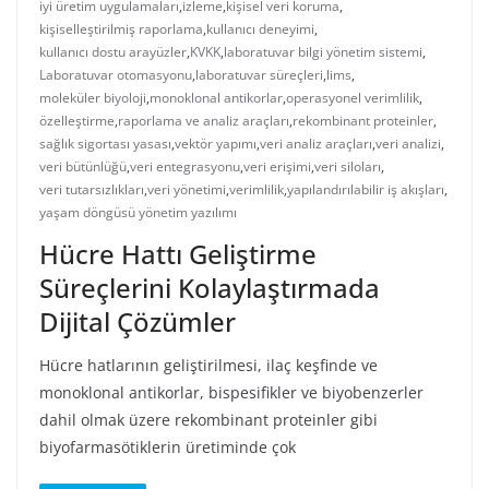
iyi üretim uygulamaları
,
izleme
,
kişisel veri koruma
,
kişiselleştirilmiş raporlama
,
kullanıcı deneyimi
,
kullanıcı dostu arayüzler
,
KVKK
,
laboratuvar bilgi yönetim sistemi
,
Laboratuvar otomasyonu
,
laboratuvar süreçleri
,
lims
,
moleküler biyoloji
,
monoklonal antikorlar
,
operasyonel verimlilik
,
özelleştirme
,
raporlama ve analiz araçları
,
rekombinant proteinler
,
sağlık sigortası yasası
,
vektör yapımı
,
veri analiz araçları
,
veri analizi
,
veri bütünlüğü
,
veri entegrasyonu
,
veri erişimi
,
veri siloları
,
veri tutarsızlıkları
,
veri yönetimi
,
verimlilik
,
yapılandırılabilir iş akışları
,
yaşam döngüsü yönetim yazılımı
Hücre Hattı Geliştirme
Süreçlerini Kolaylaştırmada
Dijital Çözümler
Hücre hatlarının geliştirilmesi, ilaç keşfinde ve
monoklonal antikorlar, bispesifikler ve biyobenzerler
dahil olmak üzere rekombinant proteinler gibi
biyofarmasötiklerin üretiminde çok