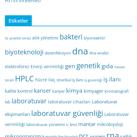
HS153 İncelemesi
Etiketler
bakteri
atık yönetimi
biyoreaktör
5s
analitik terazi
dna
biyoteknoloji
dezenfeksiyon
dna analizi
genetik
gen
gıda
elektroforez
Enerji verimliliği
hassas
HPLC
iş ilanı
hücre
ilaç
istanbul iş ilanı
terazi
iş güvenliği
kimya
kanser
kalite kontrol
kimyager
kariyer
kromatografi
laboratuvar
Laboratuvar
laboratuvar cihazları
lab
laboratuvar güvenliği
ekipmanları
Laboratuvar
mantar
verimliliği
mikrobiyoloji
laboratuvar yönetimi
lims
lc
rna
pcr
mikroorganizma
protein
sağlık
moleküler biyoloji