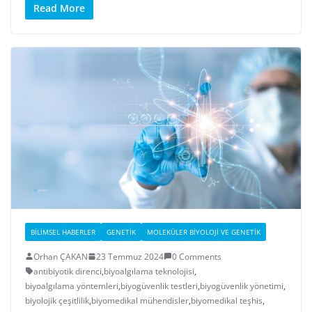
Read More
BILIMSEL HABERLER
GENETIK
MOLEKÜLER BIYOLOJI VE GENETIK
Orhan ÇAKAN
23 Temmuz 2024
0 Comments
antibiyotik direnci
,
biyoalgılama teknolojisi
,
biyoalgılama yöntemleri
,
biyogüvenlik testleri
,
biyogüvenlik yönetimi
,
biyolojik çeşitlilik
,
biyomedikal mühendisler
,
biyomedikal teşhis
,