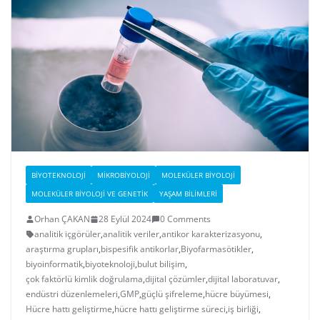
BIYOTEKNOLOJI
MIKROBIYOLOJI
MOLEKÜLER BIYOLOJI
MOLEKÜLER BIYOLOJI VE GENETIK
YAŞAM BILIMLERI
Orhan ÇAKAN
28 Eylül 2024
0 Comments
analitik içgörüler
,
analitik veriler
,
antikor karakterizasyonu
,
araştırma grupları
,
bispesifik antikorlar
,
Biyofarmasötikler
,
biyoinformatik
,
biyoteknoloji
,
bulut bilişim
,
çok faktörlü kimlik doğrulama
,
dijital çözümler
,
dijital laboratuvar
,
endüstri düzenlemeleri
,
GMP
,
güçlü şifreleme
,
hücre büyümesi
,
Hücre hattı geliştirme
,
hücre hattı geliştirme süreci
,
iş birliği
,