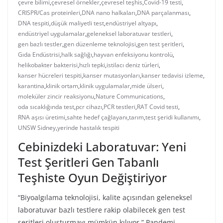
çevre bilimi
,
çevresel örnekler
,
çevresel teşhis
,
Covid-19 testi
,
CRISPR/Cas proteinleri
,
DNA nano halkaları
,
DNA parçalanması
,
DNA tespiti
,
düşük maliyetli test
,
endüstriyel altyapı
,
endüstriyel uygulamalar
,
geleneksel laboratuvar testleri
,
gen bazlı testler
,
gen düzenleme teknolojisi
,
gen test şeritleri
,
Gıda Endüstrisi
,
halk sağlığı
,
hayvan enfeksiyonu kontrolü
,
helikobakter bakterisi
,
hızlı tepki
,
istilacı deniz türleri
,
kanser hücreleri tespiti
,
kanser mutasyonları
,
kanser tedavisi izleme
,
karantina
,
klinik ortam
,
klinik uygulamalar
,
mide ülseri
,
moleküler zincir reaksiyonu
,
Nature Communications
,
oda sıcaklığında test
,
pcr cihazı
,
PCR testleri
,
RAT Covid testi
,
RNA aşısı üretimi
,
sahte hedef çağlayanı
,
tarım
,
test şeridi kullanımı
,
UNSW Sidney
,
yerinde hastalık tespiti
Cebinizdeki Laboratuvar: Yeni
Test Şeritleri Gen Tabanlı
Teşhiste Oyun Değiştiriyor
“Biyoalgılama teknolojisi, kalite açısından geleneksel
laboratuvar bazlı testlere rakip olabilecek gen test
şeritleri oluşturmayı mümkün kılıyor.” Pandemi