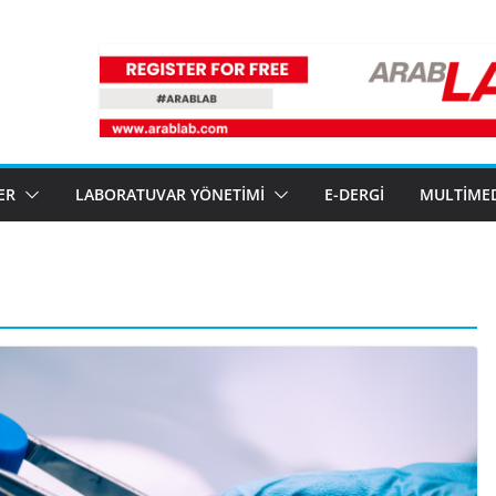
ER
LABORATUVAR YÖNETIMI
E-DERGI
MULTIME