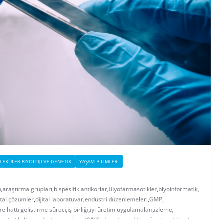
EKÜLER BIYOLOJI VE GENETIK
YAŞAM BILIMLERI
u
,
araştırma grupları
,
bispesifik antikorlar
,
Biyofarmasötikler
,
biyoinformatik
,
ital çözümler
,
dijital laboratuvar
,
endüstri düzenlemeleri
,
GMP
,
re hattı geliştirme süreci
,
iş birliği
,
iyi üretim uygulamaları
,
izleme
,