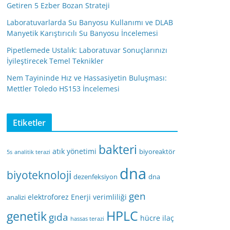
Getiren 5 Ezber Bozan Strateji
Laboratuvarlarda Su Banyosu Kullanımı ve DLAB
Manyetik Karıştırıcılı Su Banyosu İncelemesi
Pipetlemede Ustalık: Laboratuvar Sonuçlarınızı
İyileştirecek Temel Teknikler
Nem Tayininde Hız ve Hassasiyetin Buluşması:
Mettler Toledo HS153 İncelemesi
Etiketler
bakteri
atık yönetimi
biyoreaktör
5s
analitik terazi
dna
biyoteknoloji
dezenfeksiyon
dna
gen
elektroforez
Enerji verimliliği
analizi
HPLC
genetik
gıda
hücre
ilaç
hassas terazi