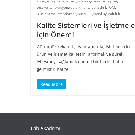
süreç iyileştirme
,
süreç yönetimi
,
sürekli iyileşme
,
test ve kalibrasyon
,
toplam kalite yönetimi
,
TQM
,
uluslararası standartlar
,
verimlilik
,
yasal uyumluluk
Kalite Sistemleri ve İşletmele
İçin Önemi
Günümüz rekabetçi iş ortamında, işletmelerin
ürün ve hizmet kalitesini artırmak ve sürekli
iyileşmeyi sağlamak önemli bir hedef haline
gelmiştir. Kalite
Read More
Lab Akademi