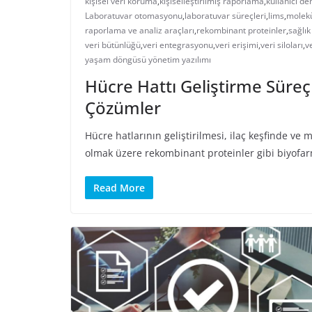
kişisel veri koruma
,
kişiselleştirilmiş raporlama
,
kullanıcı de
Laboratuvar otomasyonu
,
laboratuvar süreçleri
,
lims
,
molekü
raporlama ve analiz araçları
,
rekombinant proteinler
,
sağlık
veri bütünlüğü
,
veri entegrasyonu
,
veri erişimi
,
veri siloları
,
ve
yaşam döngüsü yönetim yazılımı
Hücre Hattı Geliştirme Süreçl
Çözümler
Hücre hatlarının geliştirilmesi, ilaç keşfinde ve 
olmak üzere rekombinant proteinler gibi biyofar
Read More