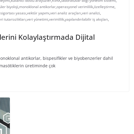
neyimi
,
kullanıcı dostu arayüzler
,
KVKK
,
laboratuvar bilgi yönetim sistemi
,
ler biyoloji
,
monoklonal antikorlar
,
operasyonel verimlilik
,
özelleştirme
,
 sigortası yasası
,
vektör yapımı
,
veri analiz araçları
,
veri analizi
,
ri tutarsızlıkları
,
veri yönetimi
,
verimlilik
,
yapılandırılabilir iş akışları
,
erini Kolaylaştırmada Dijital
monoklonal antikorlar, bispesifikler ve biyobenzerler dahil
masötiklerin üretiminde çok