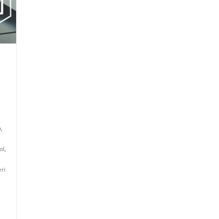
ı
,
ol
,
eri