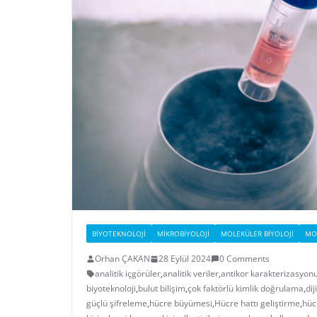
BIYOTEKNOLOJI
MIKROBIYOLOJI
MOLEKÜLER BIYOLOJI
MOL
Orhan ÇAKAN
28 Eylül 2024
0 Comments
analitik içgörüler
,
analitik veriler
,
antikor karakterizasyon
biyoteknoloji
,
bulut bilişim
,
çok faktörlü kimlik doğrulama
,
dij
güçlü şifreleme
,
hücre büyümesi
,
Hücre hattı geliştirme
,
hüc