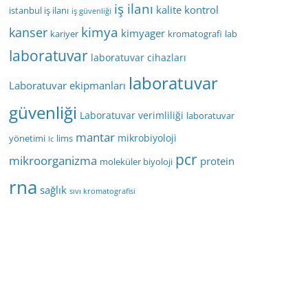
iş ilanı
kalite kontrol
istanbul iş ilanı
iş güvenliği
kimya
kanser
kimyager
kariyer
kromatografi
lab
laboratuvar
laboratuvar cihazları
laboratuvar
Laboratuvar ekipmanları
güvenliği
Laboratuvar verimliliği
laboratuvar
mantar
mikrobiyoloji
yönetimi
lims
lc
pcr
mikroorganizma
protein
moleküler biyoloji
rna
sağlık
sıvı kromatografisi