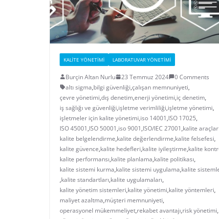
KALITE YÖNETIMI
LABORATUVAR YÖNETIMI
Burçin Altan Nurlu
23 Temmuz 2024
0 Comments
altı sigma
,
bilgi güvenliği
,
çalışan memnuniyeti
,
çevre yönetimi
,
dış denetim
,
enerji yönetimi
,
iç denetim
,
iş sağlığı ve güvenliği
,
işletme verimliliği
,
işletme yönetimi
,
işletmeler için kalite yönetimi
,
iso 14001
,
ISO 17025
,
ISO 45001
,
ISO 50001
,
iso 9001
,
ISO/IEC 27001
,
kalite araçlar
kalite belgelendirme
,
kalite değerlendirme
,
kalite felsefesi
,
kalite güvence
,
kalite hedefleri
,
kalite iyileştirme
,
kalite kontr
kalite performansı
,
kalite planlama
,
kalite politikası
,
kalite sistemi kurma
,
kalite sistemi uygulama
,
kalite sisteml
,
kalite standartları
,
kalite uygulamaları
,
kalite yönetim sistemleri
,
kalite yönetimi
,
kalite yöntemleri
,
maliyet azaltma
,
müşteri memnuniyeti
,
operasyonel mükemmeliyet
,
rekabet avantajı
,
risk yönetimi
,