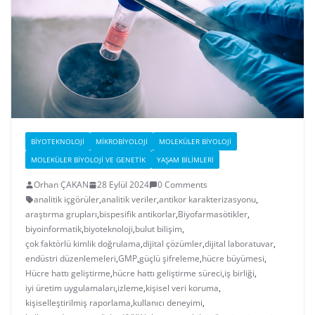
BIYOTEKNOLOJI
MIKROBIYOLOJI
MOLEKÜLER BIYOLOJI
MOLEKÜLER BIYOLOJI VE GENETIK
YAŞAM BILIMLERI
Orhan ÇAKAN
28 Eylül 2024
0 Comments
analitik içgörüler
,
analitik veriler
,
antikor karakterizasyonu
,
araştırma grupları
,
bispesifik antikorlar
,
Biyofarmasötikler
,
biyoinformatik
,
biyoteknoloji
,
bulut bilişim
,
çok faktörlü kimlik doğrulama
,
dijital çözümler
,
dijital laboratuvar
,
endüstri düzenlemeleri
,
GMP
,
güçlü şifreleme
,
hücre büyümesi
,
Hücre hattı geliştirme
,
hücre hattı geliştirme süreci
,
iş birliği
,
iyi üretim uygulamaları
,
izleme
,
kişisel veri koruma
,
kişiselleştirilmiş raporlama
,
kullanıcı deneyimi
,