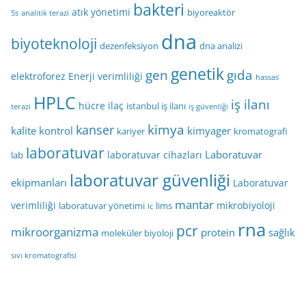
bakteri
atık yönetimi
biyoreaktör
5s
analitik terazi
dna
biyoteknoloji
dezenfeksiyon
dna analizi
genetik
gen
gıda
elektroforez
Enerji verimliliği
hassas
HPLC
iş ilanı
hücre
ilaç
istanbul iş ilanı
terazi
iş güvenliği
kimya
kanser
kalite kontrol
kimyager
kariyer
kromatografi
laboratuvar
Laboratuvar
laboratuvar cihazları
lab
laboratuvar güvenliği
ekipmanları
Laboratuvar
mantar
verimliliği
mikrobiyoloji
laboratuvar yönetimi
lims
lc
rna
pcr
mikroorganizma
protein
sağlık
moleküler biyoloji
sıvı kromatografisi