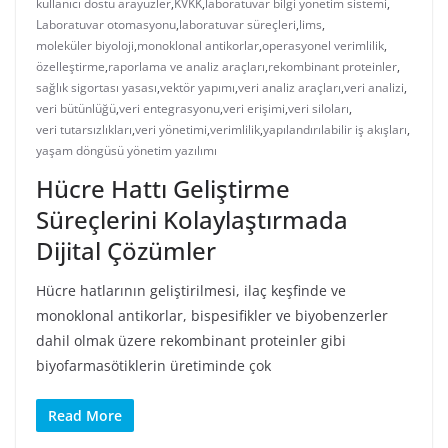
kullanıcı dostu arayüzler
,
KVKK
,
laboratuvar bilgi yönetim sistemi
,
Laboratuvar otomasyonu
,
laboratuvar süreçleri
,
lims
,
moleküler biyoloji
,
monoklonal antikorlar
,
operasyonel verimlilik
,
özelleştirme
,
raporlama ve analiz araçları
,
rekombinant proteinler
,
sağlık sigortası yasası
,
vektör yapımı
,
veri analiz araçları
,
veri analizi
,
veri bütünlüğü
,
veri entegrasyonu
,
veri erişimi
,
veri siloları
,
veri tutarsızlıkları
,
veri yönetimi
,
verimlilik
,
yapılandırılabilir iş akışları
,
yaşam döngüsü yönetim yazılımı
Hücre Hattı Geliştirme
Süreçlerini Kolaylaştırmada
Dijital Çözümler
Hücre hatlarının geliştirilmesi, ilaç keşfinde ve
monoklonal antikorlar, bispesifikler ve biyobenzerler
dahil olmak üzere rekombinant proteinler gibi
biyofarmasötiklerin üretiminde çok
Read More