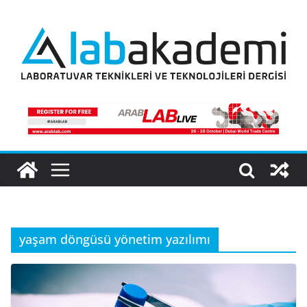
Skip
to
content
yaşam döngüsü yönetim yazılımı