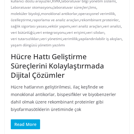
kullanıcı dostu arayüzler
,
KVKK
,
laboratuvar bilgi yönetim sistemi
,
Laboratuvar otomasyonu
,
laboratuvar süreçleri
,
lims
,
moleküler biyoloji
,
monoklonal antikorlar
,
operasyonel verimlilik
,
özelleştirme
,
raporlama ve analiz araçları
,
rekombinant proteinler
,
sağlık sigortası yasası
,
vektör yapımı
,
veri analiz araçları
,
veri analizi
,
veri bütünlüğü
,
veri entegrasyonu
,
veri erişimi
,
veri siloları
,
veri tutarsızlıkları
,
veri yönetimi
,
verimlilik
,
yapılandırılabilir iş akışları
,
yaşam döngüsü yönetim yazılımı
Hücre Hattı Geliştirme
Süreçlerini Kolaylaştırmada
Dijital Çözümler
Hücre hatlarının geliştirilmesi, ilaç keşfinde ve
monoklonal antikorlar, bispesifikler ve biyobenzerler
dahil olmak üzere rekombinant proteinler gibi
biyofarmasötiklerin üretiminde çok
Read More