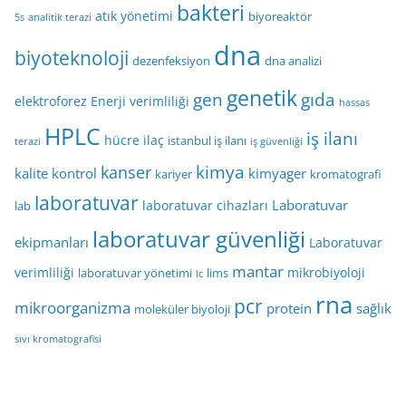
bakteri
atık yönetimi
biyoreaktör
5s
analitik terazi
dna
biyoteknoloji
dezenfeksiyon
dna analizi
genetik
gen
gıda
elektroforez
Enerji verimliliği
hassas
HPLC
iş ilanı
hücre
ilaç
istanbul iş ilanı
terazi
iş güvenliği
kimya
kanser
kalite kontrol
kimyager
kariyer
kromatografi
laboratuvar
Laboratuvar
laboratuvar cihazları
lab
laboratuvar güvenliği
ekipmanları
Laboratuvar
mantar
verimliliği
mikrobiyoloji
laboratuvar yönetimi
lims
lc
rna
pcr
mikroorganizma
protein
sağlık
moleküler biyoloji
sıvı kromatografisi