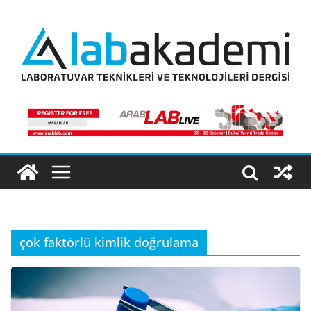
Skip
to
content
çok faktörlü kimlik doğrulama