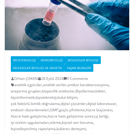
BIYOTEKNOLOJI
MIKROBIYOLOJI
MOLEKÜLER BIYOLOJI
MOLEKÜLER BIYOLOJI VE GENETIK
YAŞAM BILIMLERI
Orhan ÇAKAN
28 Eylül 2024
0 Comments
analitik içgörüler
,
analitik veriler
,
antikor karakterizasyonu
,
araştırma grupları
,
bispesifik antikorlar
,
Biyofarmasötikler
,
biyoinformatik
,
biyoteknoloji
,
bulut bilişim
,
çok faktörlü kimlik doğrulama
,
dijital çözümler
,
dijital laboratuvar
,
endüstri düzenlemeleri
,
GMP
,
güçlü şifreleme
,
hücre büyümesi
,
Hücre hattı geliştirme
,
hücre hattı geliştirme süreci
,
iş birliği
,
iyi üretim uygulamaları
,
izleme
,
kişisel veri koruma
,
kişiselleştirilmiş raporlama
,
kullanıcı deneyimi
,