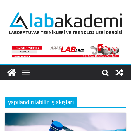
Skip
to
content
yapılandırılabilir iş akışları