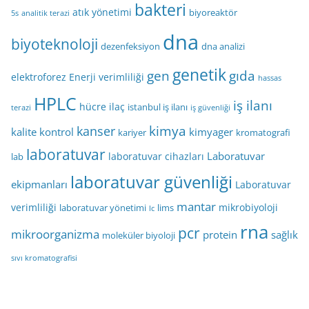
bakteri
atık yönetimi
biyoreaktör
5s
analitik terazi
dna
biyoteknoloji
dezenfeksiyon
dna analizi
genetik
gen
gıda
elektroforez
Enerji verimliliği
hassas
HPLC
iş ilanı
hücre
ilaç
istanbul iş ilanı
terazi
iş güvenliği
kimya
kanser
kalite kontrol
kimyager
kariyer
kromatografi
laboratuvar
Laboratuvar
laboratuvar cihazları
lab
laboratuvar güvenliği
ekipmanları
Laboratuvar
mantar
verimliliği
mikrobiyoloji
laboratuvar yönetimi
lims
lc
rna
pcr
mikroorganizma
protein
sağlık
moleküler biyoloji
sıvı kromatografisi