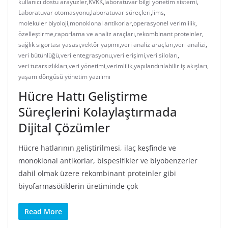
kullanıcı dostu arayüzler
,
KVKK
,
laboratuvar bilgi yönetim sistemi
,
Laboratuvar otomasyonu
,
laboratuvar süreçleri
,
lims
,
moleküler biyoloji
,
monoklonal antikorlar
,
operasyonel verimlilik
,
özelleştirme
,
raporlama ve analiz araçları
,
rekombinant proteinler
,
sağlık sigortası yasası
,
vektör yapımı
,
veri analiz araçları
,
veri analizi
,
veri bütünlüğü
,
veri entegrasyonu
,
veri erişimi
,
veri siloları
,
veri tutarsızlıkları
,
veri yönetimi
,
verimlilik
,
yapılandırılabilir iş akışları
,
yaşam döngüsü yönetim yazılımı
Hücre Hattı Geliştirme
Süreçlerini Kolaylaştırmada
Dijital Çözümler
Hücre hatlarının geliştirilmesi, ilaç keşfinde ve
monoklonal antikorlar, bispesifikler ve biyobenzerler
dahil olmak üzere rekombinant proteinler gibi
biyofarmasötiklerin üretiminde çok
Read More