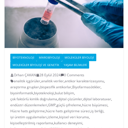
BIYOTEKNOLOJI
MIKROBIYOLOJI
MOLEKÜLER BIYOLOJI
MOLEKÜLER BIYOLOJI VE GENETIK
YAŞAM BILIMLERI
Orhan ÇAKAN
28 Eylül 2024
0 Comments
analitik içgörüler
,
analitik veriler
,
antikor karakterizasyonu
,
araştırma grupları
,
bispesifik antikorlar
,
Biyofarmasötikler
,
biyoinformatik
,
biyoteknoloji
,
bulut bilişim
,
çok faktörlü kimlik doğrulama
,
dijital çözümler
,
dijital laboratuvar
,
endüstri düzenlemeleri
,
GMP
,
güçlü şifreleme
,
hücre büyümesi
,
Hücre hattı geliştirme
,
hücre hattı geliştirme süreci
,
iş birliği
,
iyi üretim uygulamaları
,
izleme
,
kişisel veri koruma
,
kişiselleştirilmiş raporlama
,
kullanıcı deneyimi
,