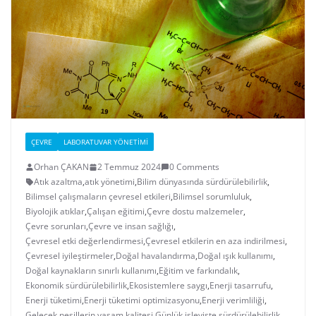
ÇEVRE
LABORATUVAR YÖNETIMI
Orhan ÇAKAN
2 Temmuz 2024
0 Comments
Atık azaltma
,
atık yönetimi
,
Bilim dünyasında sürdürülebilirlik
,
Bilimsel çalışmaların çevresel etkileri
,
Bilimsel sorumluluk
,
Biyolojik atıklar
,
Çalışan eğitimi
,
Çevre dostu malzemeler
,
Çevre sorunları
,
Çevre ve insan sağlığı
,
Çevresel etki değerlendirmesi
,
Çevresel etkilerin en aza indirilmesi
,
Çevresel iyileştirmeler
,
Doğal havalandırma
,
Doğal ışık kullanımı
,
Doğal kaynakların sınırlı kullanımı
,
Eğitim ve farkındalık
,
Ekonomik sürdürülebilirlik
,
Ekosistemlere saygı
,
Enerji tasarrufu
,
Enerji tüketimi
,
Enerji tüketimi optimizasyonu
,
Enerji verimliliği
,
Gelecek nesillerin yaşam kalitesi
,
Günlük işleyişte sürdürülebilirlik
,