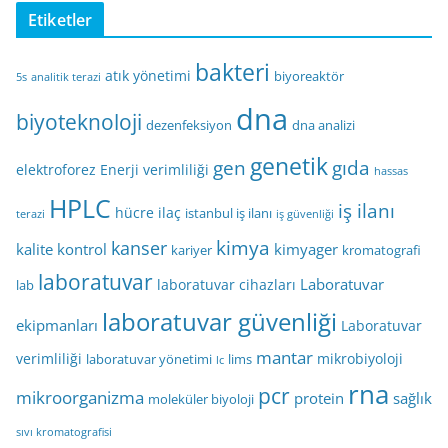
Etiketler
bakteri
atık yönetimi
biyoreaktör
5s
analitik terazi
dna
biyoteknoloji
dezenfeksiyon
dna analizi
genetik
gen
gıda
elektroforez
Enerji verimliliği
hassas
HPLC
iş ilanı
hücre
ilaç
istanbul iş ilanı
terazi
iş güvenliği
kimya
kanser
kalite kontrol
kimyager
kariyer
kromatografi
laboratuvar
Laboratuvar
laboratuvar cihazları
lab
laboratuvar güvenliği
ekipmanları
Laboratuvar
mantar
verimliliği
mikrobiyoloji
laboratuvar yönetimi
lims
lc
rna
pcr
mikroorganizma
protein
sağlık
moleküler biyoloji
sıvı kromatografisi