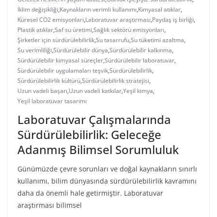
İklim değişikliği
,
Kaynakların verimli kullanımı
,
Kimyasal atıklar
,
Küresel CO2 emisyonları
,
Laboratuvar araştırması
,
Paydaş iş birliği
,
Plastik atıklar
,
Saf su üretimi
,
Sağlık sektörü emisyonları
,
Şirketler için sürdürülebilirlik
,
Su tasarrufu
,
Su tüketimi azaltma
,
Su verimliliği
,
Sürdürülebilir dünya
,
Sürdürülebilir kalkınma
,
Sürdürülebilir kimyasal süreçler
,
Sürdürülebilir laboratuvar
,
Sürdürülebilir uygulamaları teşvik
,
Sürdürülebilirlik
,
Sürdürülebilirlik kültürü
,
Sürdürülebilirlik stratejisi
,
Uzun vadeli başarı
,
Uzun vadeli katkılar
,
Yeşil kimya
,
Yeşil laboratuvar tasarımı
Laboratuvar Çalışmalarında
Sürdürülebilirlik: Geleceğe
Adanmış Bilimsel Sorumluluk
Günümüzde çevre sorunları ve doğal kaynakların sınırlı
kullanımı, bilim dünyasında sürdürülebilirlik kavramını
daha da önemli hale getirmiştir. Laboratuvar
araştırması bilimsel