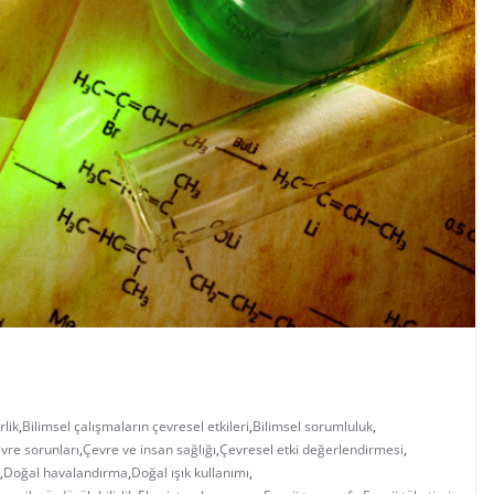
rlik
,
Bilimsel çalışmaların çevresel etkileri
,
Bilimsel sorumluluk
,
vre sorunları
,
Çevre ve insan sağlığı
,
Çevresel etki değerlendirmesi
,
,
Doğal havalandırma
,
Doğal ışık kullanımı
,