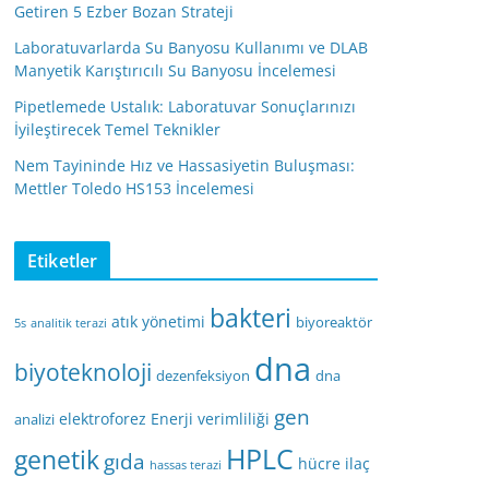
Getiren 5 Ezber Bozan Strateji
Laboratuvarlarda Su Banyosu Kullanımı ve DLAB
Manyetik Karıştırıcılı Su Banyosu İncelemesi
Pipetlemede Ustalık: Laboratuvar Sonuçlarınızı
İyileştirecek Temel Teknikler
Nem Tayininde Hız ve Hassasiyetin Buluşması:
Mettler Toledo HS153 İncelemesi
Etiketler
bakteri
atık yönetimi
biyoreaktör
5s
analitik terazi
dna
biyoteknoloji
dezenfeksiyon
dna
gen
elektroforez
Enerji verimliliği
analizi
HPLC
genetik
gıda
hücre
ilaç
hassas terazi