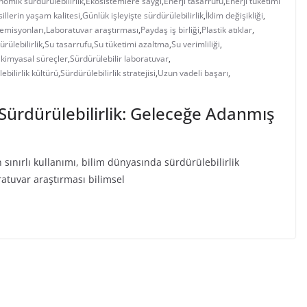
nomik sürdürülebilirlik
,
Ekosistemlere saygı
,
Enerji tasarrufu
,
Enerji tüketimi
illerin yaşam kalitesi
,
Günlük işleyişte sürdürülebilirlik
,
İklim değişikliği
,
emisyonları
,
Laboratuvar araştırması
,
Paydaş iş birliği
,
Plastik atıklar
,
ürülebilirlik
,
Su tasarrufu
,
Su tüketimi azaltma
,
Su verimliliği
,
 kimyasal süreçler
,
Sürdürülebilir laboratuvar
,
ebilirlik kültürü
,
Sürdürülebilirlik stratejisi
,
Uzun vadeli başarı
,
Sürdürülebilirlik: Geleceğe Adanmış
ınırlı kullanımı, bilim dünyasında sürdürülebilirlik
atuvar araştırması bilimsel