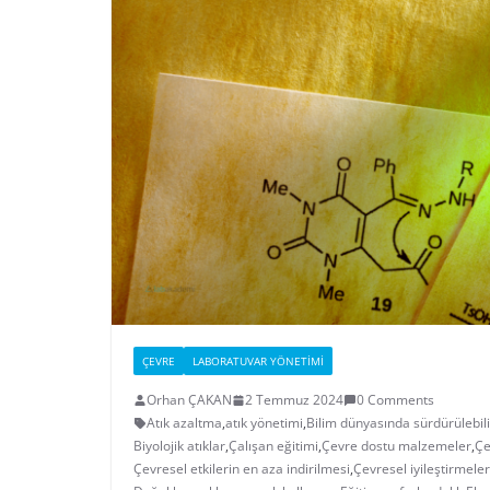
ÇEVRE
LABORATUVAR YÖNETIMI
Orhan ÇAKAN
2 Temmuz 2024
0 Comments
Atık azaltma
,
atık yönetimi
,
Bilim dünyasında sürdürülebili
Biyolojik atıklar
,
Çalışan eğitimi
,
Çevre dostu malzemeler
,
Çe
Çevresel etkilerin en aza indirilmesi
,
Çevresel iyileştirmeler