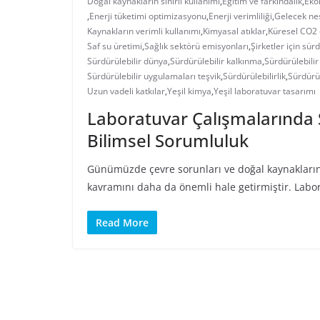
Doğal kaynakların sınırlı kullanımı
,
Eğitim ve farkındalık
,
Eko
,
Enerji tüketimi optimizasyonu
,
Enerji verimliliği
,
Gelecek nes
Kaynakların verimli kullanımı
,
Kimyasal atıklar
,
Küresel CO2 
Saf su üretimi
,
Sağlık sektörü emisyonları
,
Şirketler için sürd
Sürdürülebilir dünya
,
Sürdürülebilir kalkınma
,
Sürdürülebilir
Sürdürülebilir uygulamaları teşvik
,
Sürdürülebilirlik
,
Sürdürül
Uzun vadeli katkılar
,
Yeşil kimya
,
Yeşil laboratuvar tasarımı
Laboratuvar Çalışmalarında 
Bilimsel Sorumluluk
Günümüzde çevre sorunları ve doğal kaynakların s
kavramını daha da önemli hale getirmiştir. Labor
Read More