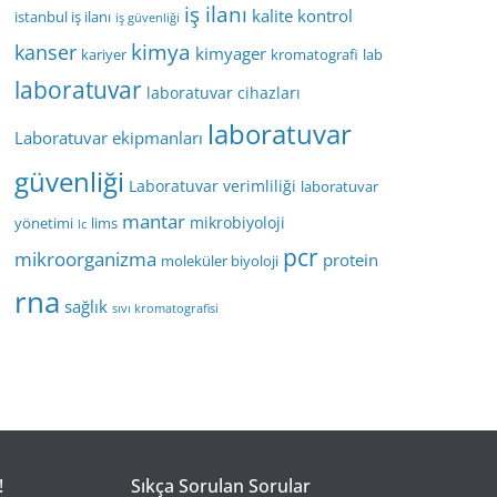
iş ilanı
kalite kontrol
istanbul iş ilanı
iş güvenliği
kimya
kanser
kimyager
kariyer
kromatografi
lab
laboratuvar
laboratuvar cihazları
laboratuvar
Laboratuvar ekipmanları
güvenliği
Laboratuvar verimliliği
laboratuvar
mantar
mikrobiyoloji
yönetimi
lims
lc
pcr
mikroorganizma
protein
moleküler biyoloji
rna
sağlık
sıvı kromatografisi
!
Sıkça Sorulan Sorular