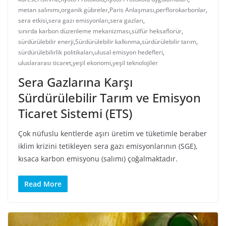
metan salınımı
,
organik gübreler
,
Paris Anlaşması
,
perflorokarbonlar
,
sera etkisi
,
sera gazı emisyonları
,
sera gazları
,
sınırda karbon düzenleme mekanizması
,
sülfür heksaflorür
,
sürdürülebilir enerji
,
Sürdürülebilir kalkınma
,
sürdürülebilir tarım
,
sürdürülebilirlik politikaları
,
ulusal emisyon hedefleri
,
uluslararası ticaret
,
yeşil ekonomi
,
yeşil teknolojiler
Sera Gazlarına Karşı
Sürdürülebilir Tarım ve Emisyon
Ticaret Sistemi (ETS)
Çok nüfuslu kentlerde aşırı üretim ve tüketimle beraber
iklim krizini tetikleyen sera gazı emisyonlarının (SGE),
kısaca karbon emisyonu (salımı) çoğalmaktadır.
Read More