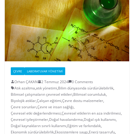
ÇEVRE
LABORATUVAR YÖNETIMI
Orhan ÇAKAN
2 Temmuz 2024
0 Comments
Atık azaltma
,
atık yönetimi
,
Bilim dünyasında sürdürülebilirlik
,
Bilimsel çalışmaların çevresel etkileri
,
Bilimsel sorumluluk
,
Biyolojik atıklar
,
Çalışan eğitimi
,
Çevre dostu malzemeler
,
Çevre sorunları
,
Çevre ve insan sağlığı
,
Çevresel etki değerlendirmesi
,
Çevresel etkilerin en aza indirilmesi
,
Çevresel iyileştirmeler
,
Doğal havalandırma
,
Doğal ışık kullanımı
,
Doğal kaynakların sınırlı kullanımı
,
Eğitim ve farkındalık
,
Ekonomik sürdürülebilirlik
,
Ekosistemlere saygı
,
Enerji tasarrufu
,