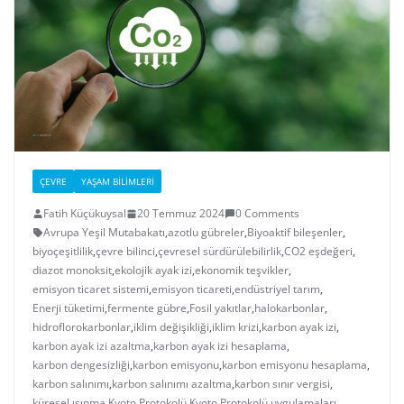
ÇEVRE
YAŞAM BILIMLERI
Fatih Küçükuysal
20 Temmuz 2024
0 Comments
Avrupa Yeşil Mutabakatı
,
azotlu gübreler
,
Biyoaktif bileşenler
,
biyoçeşitlilik
,
çevre bilinci
,
çevresel sürdürülebilirlik
,
CO2 eşdeğeri
,
diazot monoksit
,
ekolojik ayak izi
,
ekonomik teşvikler
,
emisyon ticaret sistemi
,
emisyon ticareti
,
endüstriyel tarım
,
Enerji tüketimi
,
fermente gübre
,
Fosil yakıtlar
,
halokarbonlar
,
hidroflorokarbonlar
,
iklim değişikliği
,
iklim krizi
,
karbon ayak izi
,
karbon ayak izi azaltma
,
karbon ayak izi hesaplama
,
karbon dengesizliği
,
karbon emisyonu
,
karbon emisyonu hesaplama
,
karbon salınımı
,
karbon salınımı azaltma
,
karbon sınır vergisi
,
küresel ısınma
,
Kyoto Protokolü
,
Kyoto Protokolü uygulamaları
,