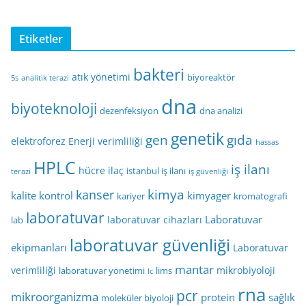
Etiketler
bakteri
atık yönetimi
biyoreaktör
5s
analitik terazi
dna
biyoteknoloji
dezenfeksiyon
dna analizi
genetik
gen
gıda
elektroforez
Enerji verimliliği
hassas
HPLC
iş ilanı
hücre
ilaç
istanbul iş ilanı
terazi
iş güvenliği
kimya
kanser
kalite kontrol
kimyager
kariyer
kromatografi
laboratuvar
Laboratuvar
laboratuvar cihazları
lab
laboratuvar güvenliği
ekipmanları
Laboratuvar
mantar
verimliliği
mikrobiyoloji
laboratuvar yönetimi
lims
lc
rna
pcr
mikroorganizma
protein
sağlık
moleküler biyoloji