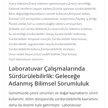
Enerji tüketimi
,
Enerji tüketimi optimizasyonu
,
Enerji verimliliği
,
Gelecek nesillerin yaşam kalitesi
,
Günlük işleyişte sürdürülebilirlik
,
İklim değişikliği
,
Kaynakların verimli kullanımı
,
Kimyasal atıklar
,
Küresel CO2 emisyonları
,
Laboratuvar araştırması
,
Paydaş iş birliği
,
Plastik atıklar
,
Saf su üretimi
,
Sağlık sektörü emisyonları
,
Şirketler için sürdürülebilirlik
,
Su tasarrufu
,
Su tüketimi azaltma
,
Su verimliliği
,
Sürdürülebilir dünya
,
Sürdürülebilir kalkınma
,
Sürdürülebilir kimyasal süreçler
,
Sürdürülebilir laboratuvar
,
Sürdürülebilir uygulamaları teşvik
,
Sürdürülebilirlik
,
Sürdürülebilirlik kültürü
,
Sürdürülebilirlik stratejisi
,
Uzun vadeli başarı
,
Uzun vadeli katkılar
,
Yeşil kimya
,
Yeşil laboratuvar tasarımı
Laboratuvar Çalışmalarında
Sürdürülebilirlik: Geleceğe
Adanmış Bilimsel Sorumluluk
Günümüzde çevre sorunları ve doğal kaynakların sınırlı
kullanımı, bilim dünyasında sürdürülebilirlik kavramını
daha da önemli hale getirmiştir. Laboratuvar