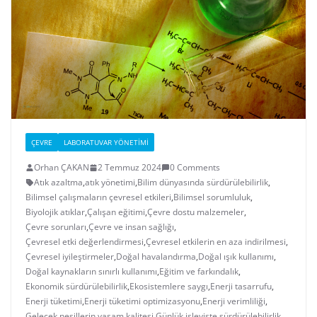
ÇEVRE
LABORATUVAR YÖNETIMI
Orhan ÇAKAN
2 Temmuz 2024
0 Comments
Atık azaltma
,
atık yönetimi
,
Bilim dünyasında sürdürülebilirlik
,
Bilimsel çalışmaların çevresel etkileri
,
Bilimsel sorumluluk
,
Biyolojik atıklar
,
Çalışan eğitimi
,
Çevre dostu malzemeler
,
Çevre sorunları
,
Çevre ve insan sağlığı
,
Çevresel etki değerlendirmesi
,
Çevresel etkilerin en aza indirilmesi
,
Çevresel iyileştirmeler
,
Doğal havalandırma
,
Doğal ışık kullanımı
,
Doğal kaynakların sınırlı kullanımı
,
Eğitim ve farkındalık
,
Ekonomik sürdürülebilirlik
,
Ekosistemlere saygı
,
Enerji tasarrufu
,
Enerji tüketimi
,
Enerji tüketimi optimizasyonu
,
Enerji verimliliği
,
Gelecek nesillerin yaşam kalitesi
,
Günlük işleyişte sürdürülebilirlik
,