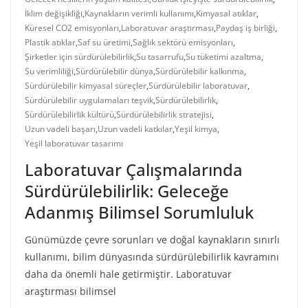
İklim değişikliği
,
Kaynakların verimli kullanımı
,
Kimyasal atıklar
,
Küresel CO2 emisyonları
,
Laboratuvar araştırması
,
Paydaş iş birliği
,
Plastik atıklar
,
Saf su üretimi
,
Sağlık sektörü emisyonları
,
Şirketler için sürdürülebilirlik
,
Su tasarrufu
,
Su tüketimi azaltma
,
Su verimliliği
,
Sürdürülebilir dünya
,
Sürdürülebilir kalkınma
,
Sürdürülebilir kimyasal süreçler
,
Sürdürülebilir laboratuvar
,
Sürdürülebilir uygulamaları teşvik
,
Sürdürülebilirlik
,
Sürdürülebilirlik kültürü
,
Sürdürülebilirlik stratejisi
,
Uzun vadeli başarı
,
Uzun vadeli katkılar
,
Yeşil kimya
,
Yeşil laboratuvar tasarımı
Laboratuvar Çalışmalarında
Sürdürülebilirlik: Geleceğe
Adanmış Bilimsel Sorumluluk
Günümüzde çevre sorunları ve doğal kaynakların sınırlı
kullanımı, bilim dünyasında sürdürülebilirlik kavramını
daha da önemli hale getirmiştir. Laboratuvar
araştırması bilimsel