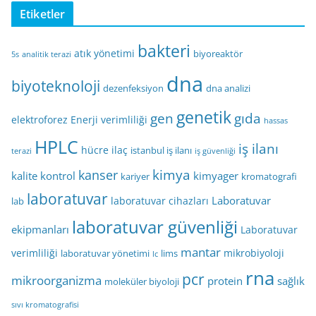
Etiketler
bakteri
atık yönetimi
biyoreaktör
5s
analitik terazi
dna
biyoteknoloji
dezenfeksiyon
dna analizi
genetik
gen
gıda
elektroforez
Enerji verimliliği
hassas
HPLC
iş ilanı
hücre
ilaç
istanbul iş ilanı
terazi
iş güvenliği
kimya
kanser
kalite kontrol
kimyager
kariyer
kromatografi
laboratuvar
Laboratuvar
laboratuvar cihazları
lab
laboratuvar güvenliği
ekipmanları
Laboratuvar
mantar
verimliliği
mikrobiyoloji
laboratuvar yönetimi
lims
lc
rna
pcr
mikroorganizma
protein
sağlık
moleküler biyoloji
sıvı kromatografisi