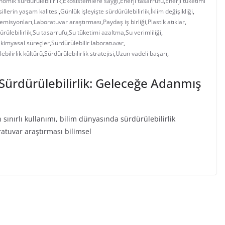
nomik sürdürülebilirlik
,
Ekosistemlere saygı
,
Enerji tasarrufu
,
Enerji tüketimi
illerin yaşam kalitesi
,
Günlük işleyişte sürdürülebilirlik
,
İklim değişikliği
,
emisyonları
,
Laboratuvar araştırması
,
Paydaş iş birliği
,
Plastik atıklar
,
ürülebilirlik
,
Su tasarrufu
,
Su tüketimi azaltma
,
Su verimliliği
,
 kimyasal süreçler
,
Sürdürülebilir laboratuvar
,
ebilirlik kültürü
,
Sürdürülebilirlik stratejisi
,
Uzun vadeli başarı
,
Sürdürülebilirlik: Geleceğe Adanmış
ınırlı kullanımı, bilim dünyasında sürdürülebilirlik
atuvar araştırması bilimsel