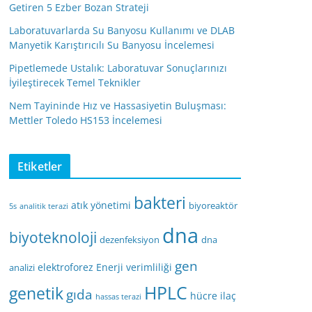
Getiren 5 Ezber Bozan Strateji
Laboratuvarlarda Su Banyosu Kullanımı ve DLAB
Manyetik Karıştırıcılı Su Banyosu İncelemesi
Pipetlemede Ustalık: Laboratuvar Sonuçlarınızı
İyileştirecek Temel Teknikler
Nem Tayininde Hız ve Hassasiyetin Buluşması:
Mettler Toledo HS153 İncelemesi
Etiketler
bakteri
atık yönetimi
biyoreaktör
5s
analitik terazi
dna
biyoteknoloji
dezenfeksiyon
dna
gen
elektroforez
Enerji verimliliği
analizi
HPLC
genetik
gıda
hücre
ilaç
hassas terazi