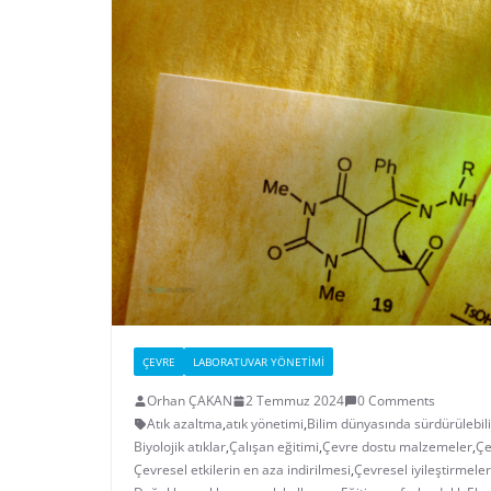
ÇEVRE
LABORATUVAR YÖNETIMI
Orhan ÇAKAN
2 Temmuz 2024
0 Comments
Atık azaltma
,
atık yönetimi
,
Bilim dünyasında sürdürülebili
Biyolojik atıklar
,
Çalışan eğitimi
,
Çevre dostu malzemeler
,
Çe
Çevresel etkilerin en aza indirilmesi
,
Çevresel iyileştirmeler