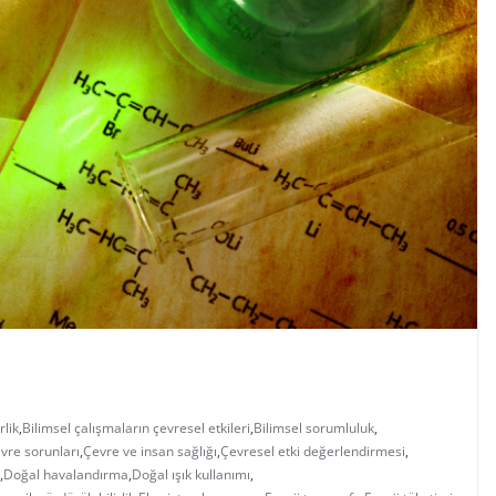
rlik
,
Bilimsel çalışmaların çevresel etkileri
,
Bilimsel sorumluluk
,
vre sorunları
,
Çevre ve insan sağlığı
,
Çevresel etki değerlendirmesi
,
,
Doğal havalandırma
,
Doğal ışık kullanımı
,