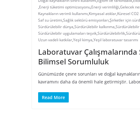
Doğal kaynakların sınırlı kullanımı
,
Eğitim ve farkındalık
,
Eko
,
Enerji tüketimi optimizasyonu
,
Enerji verimliliği
,
Gelecek nes
Kaynakların verimli kullanımı
,
Kimyasal atıklar
,
Küresel CO2 
Saf su üretimi
,
Sağlık sektörü emisyonları
,
Şirketler için sürd
Sürdürülebilir dünya
,
Sürdürülebilir kalkınma
,
Sürdürülebilir
Sürdürülebilir uygulamaları teşvik
,
Sürdürülebilirlik
,
Sürdürül
Uzun vadeli katkılar
,
Yeşil kimya
,
Yeşil laboratuvar tasarımı
Laboratuvar Çalışmalarında 
Bilimsel Sorumluluk
Günümüzde çevre sorunları ve doğal kaynakların s
kavramını daha da önemli hale getirmiştir. Labor
Read More