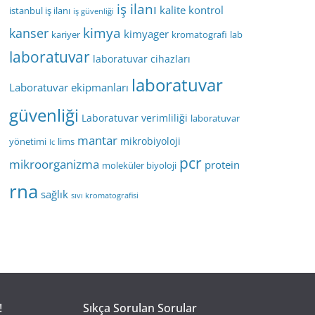
iş ilanı
kalite kontrol
istanbul iş ilanı
iş güvenliği
kimya
kanser
kimyager
kariyer
kromatografi
lab
laboratuvar
laboratuvar cihazları
laboratuvar
Laboratuvar ekipmanları
güvenliği
Laboratuvar verimliliği
laboratuvar
mantar
mikrobiyoloji
yönetimi
lims
lc
pcr
mikroorganizma
protein
moleküler biyoloji
rna
sağlık
sıvı kromatografisi
!
Sıkça Sorulan Sorular