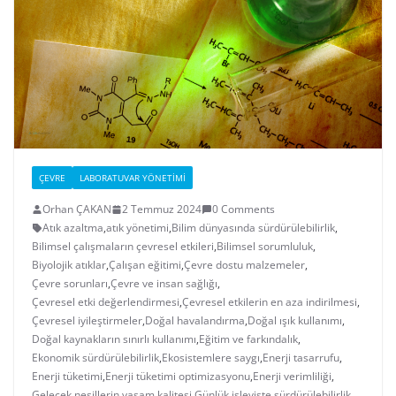
ÇEVRE
LABORATUVAR YÖNETIMI
Orhan ÇAKAN
2 Temmuz 2024
0 Comments
Atık azaltma
,
atık yönetimi
,
Bilim dünyasında sürdürülebilirlik
,
Bilimsel çalışmaların çevresel etkileri
,
Bilimsel sorumluluk
,
Biyolojik atıklar
,
Çalışan eğitimi
,
Çevre dostu malzemeler
,
Çevre sorunları
,
Çevre ve insan sağlığı
,
Çevresel etki değerlendirmesi
,
Çevresel etkilerin en aza indirilmesi
,
Çevresel iyileştirmeler
,
Doğal havalandırma
,
Doğal ışık kullanımı
,
Doğal kaynakların sınırlı kullanımı
,
Eğitim ve farkındalık
,
Ekonomik sürdürülebilirlik
,
Ekosistemlere saygı
,
Enerji tasarrufu
,
Enerji tüketimi
,
Enerji tüketimi optimizasyonu
,
Enerji verimliliği
,
Gelecek nesillerin yaşam kalitesi
,
Günlük işleyişte sürdürülebilirlik
,