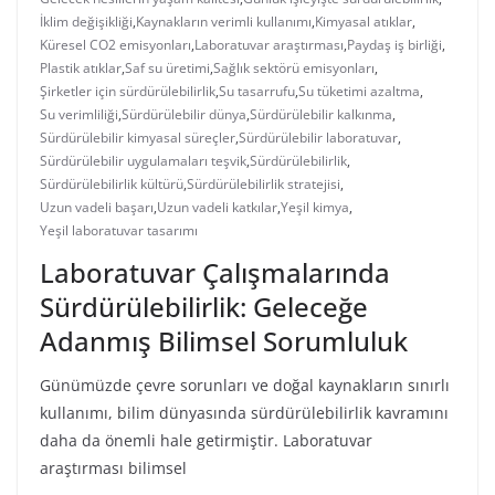
İklim değişikliği
,
Kaynakların verimli kullanımı
,
Kimyasal atıklar
,
Küresel CO2 emisyonları
,
Laboratuvar araştırması
,
Paydaş iş birliği
,
Plastik atıklar
,
Saf su üretimi
,
Sağlık sektörü emisyonları
,
Şirketler için sürdürülebilirlik
,
Su tasarrufu
,
Su tüketimi azaltma
,
Su verimliliği
,
Sürdürülebilir dünya
,
Sürdürülebilir kalkınma
,
Sürdürülebilir kimyasal süreçler
,
Sürdürülebilir laboratuvar
,
Sürdürülebilir uygulamaları teşvik
,
Sürdürülebilirlik
,
Sürdürülebilirlik kültürü
,
Sürdürülebilirlik stratejisi
,
Uzun vadeli başarı
,
Uzun vadeli katkılar
,
Yeşil kimya
,
Yeşil laboratuvar tasarımı
Laboratuvar Çalışmalarında
Sürdürülebilirlik: Geleceğe
Adanmış Bilimsel Sorumluluk
Günümüzde çevre sorunları ve doğal kaynakların sınırlı
kullanımı, bilim dünyasında sürdürülebilirlik kavramını
daha da önemli hale getirmiştir. Laboratuvar
araştırması bilimsel