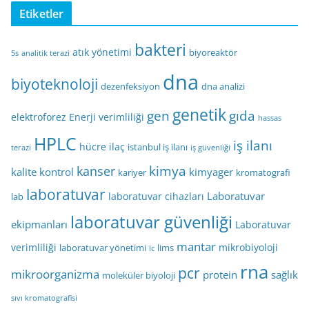
Etiketler
bakteri
atık yönetimi
biyoreaktör
5s
analitik terazi
dna
biyoteknoloji
dezenfeksiyon
dna analizi
genetik
gen
gıda
elektroforez
Enerji verimliliği
hassas
HPLC
iş ilanı
hücre
ilaç
istanbul iş ilanı
terazi
iş güvenliği
kimya
kanser
kalite kontrol
kimyager
kariyer
kromatografi
laboratuvar
Laboratuvar
laboratuvar cihazları
lab
laboratuvar güvenliği
ekipmanları
Laboratuvar
mantar
verimliliği
mikrobiyoloji
laboratuvar yönetimi
lims
lc
rna
pcr
mikroorganizma
protein
sağlık
moleküler biyoloji
sıvı kromatografisi