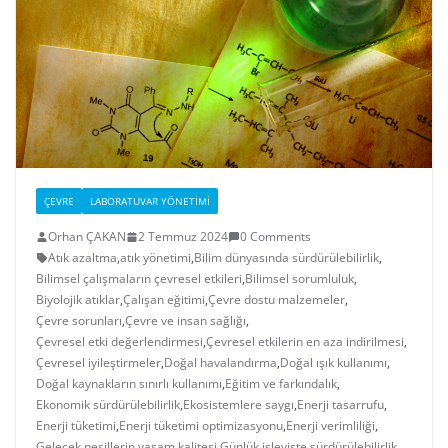
ÇEVRE
LABORATUVAR YÖNETIMI
Orhan ÇAKAN
2 Temmuz 2024
0 Comments
Atık azaltma
,
atık yönetimi
,
Bilim dünyasında sürdürülebilirlik
,
Bilimsel çalışmaların çevresel etkileri
,
Bilimsel sorumluluk
,
Biyolojik atıklar
,
Çalışan eğitimi
,
Çevre dostu malzemeler
,
Çevre sorunları
,
Çevre ve insan sağlığı
,
Çevresel etki değerlendirmesi
,
Çevresel etkilerin en aza indirilmesi
,
Çevresel iyileştirmeler
,
Doğal havalandırma
,
Doğal ışık kullanımı
,
Doğal kaynakların sınırlı kullanımı
,
Eğitim ve farkındalık
,
Ekonomik sürdürülebilirlik
,
Ekosistemlere saygı
,
Enerji tasarrufu
,
Enerji tüketimi
,
Enerji tüketimi optimizasyonu
,
Enerji verimliliği
,
Gelecek nesillerin yaşam kalitesi
,
Günlük işleyişte sürdürülebilirlik
,