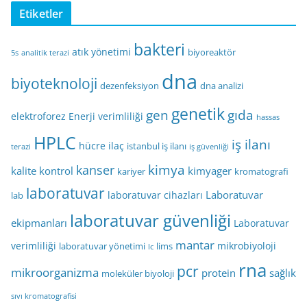
Etiketler
bakteri
atık yönetimi
biyoreaktör
5s
analitik terazi
dna
biyoteknoloji
dezenfeksiyon
dna analizi
genetik
gen
gıda
elektroforez
Enerji verimliliği
hassas
HPLC
iş ilanı
hücre
ilaç
istanbul iş ilanı
terazi
iş güvenliği
kimya
kanser
kalite kontrol
kimyager
kariyer
kromatografi
laboratuvar
Laboratuvar
laboratuvar cihazları
lab
laboratuvar güvenliği
ekipmanları
Laboratuvar
mantar
verimliliği
mikrobiyoloji
laboratuvar yönetimi
lims
lc
rna
pcr
mikroorganizma
protein
sağlık
moleküler biyoloji
sıvı kromatografisi