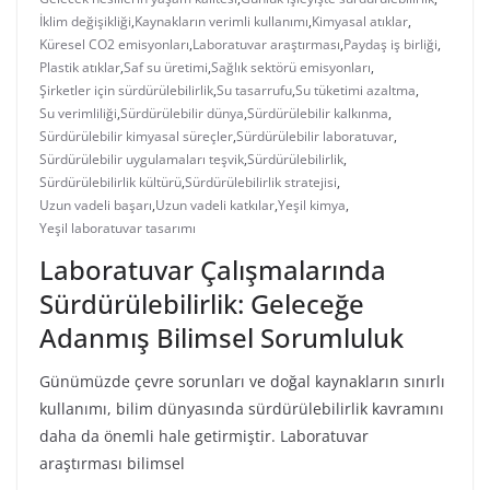
İklim değişikliği
,
Kaynakların verimli kullanımı
,
Kimyasal atıklar
,
Küresel CO2 emisyonları
,
Laboratuvar araştırması
,
Paydaş iş birliği
,
Plastik atıklar
,
Saf su üretimi
,
Sağlık sektörü emisyonları
,
Şirketler için sürdürülebilirlik
,
Su tasarrufu
,
Su tüketimi azaltma
,
Su verimliliği
,
Sürdürülebilir dünya
,
Sürdürülebilir kalkınma
,
Sürdürülebilir kimyasal süreçler
,
Sürdürülebilir laboratuvar
,
Sürdürülebilir uygulamaları teşvik
,
Sürdürülebilirlik
,
Sürdürülebilirlik kültürü
,
Sürdürülebilirlik stratejisi
,
Uzun vadeli başarı
,
Uzun vadeli katkılar
,
Yeşil kimya
,
Yeşil laboratuvar tasarımı
Laboratuvar Çalışmalarında
Sürdürülebilirlik: Geleceğe
Adanmış Bilimsel Sorumluluk
Günümüzde çevre sorunları ve doğal kaynakların sınırlı
kullanımı, bilim dünyasında sürdürülebilirlik kavramını
daha da önemli hale getirmiştir. Laboratuvar
araştırması bilimsel