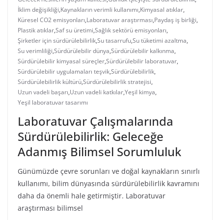
İklim değişikliği
,
Kaynakların verimli kullanımı
,
Kimyasal atıklar
,
Küresel CO2 emisyonları
,
Laboratuvar araştırması
,
Paydaş iş birliği
,
Plastik atıklar
,
Saf su üretimi
,
Sağlık sektörü emisyonları
,
Şirketler için sürdürülebilirlik
,
Su tasarrufu
,
Su tüketimi azaltma
,
Su verimliliği
,
Sürdürülebilir dünya
,
Sürdürülebilir kalkınma
,
Sürdürülebilir kimyasal süreçler
,
Sürdürülebilir laboratuvar
,
Sürdürülebilir uygulamaları teşvik
,
Sürdürülebilirlik
,
Sürdürülebilirlik kültürü
,
Sürdürülebilirlik stratejisi
,
Uzun vadeli başarı
,
Uzun vadeli katkılar
,
Yeşil kimya
,
Yeşil laboratuvar tasarımı
Laboratuvar Çalışmalarında
Sürdürülebilirlik: Geleceğe
Adanmış Bilimsel Sorumluluk
Günümüzde çevre sorunları ve doğal kaynakların sınırlı
kullanımı, bilim dünyasında sürdürülebilirlik kavramını
daha da önemli hale getirmiştir. Laboratuvar
araştırması bilimsel