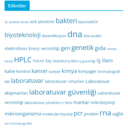
Etiketler
bakteri
atık yönetimi
biyoreaktör
5s
analitik terazi
dna
biyoteknoloji
dezenfeksiyon
dna analizi
genetik
gen
gıda
elektroforez
Enerji verimliliği
hassas
HPLC
iş ilanı
hücre
ilaç
istanbul iş ilanı
terazi
iş güvenliği
kimya
kanser
kalite kontrol
kimyager
kariyer
kromatografi
laboratuvar
Laboratuvar
laboratuvar cihazları
lab
laboratuvar güvenliği
ekipmanları
Laboratuvar
mantar
verimliliği
mikrobiyoloji
laboratuvar yönetimi
lims
lc
rna
pcr
mikroorganizma
protein
sağlık
moleküler biyoloji
sıvı kromatografisi