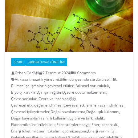
ÇEVRE
LABORATUVAR YÖNETIMI
Orhan ÇAKAN
2 Temmuz 2024
0 Comments
Atık azaltma
,
atık yönetimi
,
Bilim dünyasında sürdürülebilirlik
,
Bilimsel çalışmaların çevresel etkileri
,
Bilimsel sorumluluk
,
Biyolojik atıklar
,
Çalışan eğitimi
,
Çevre dostu malzemeler
,
Çevre sorunları
,
Çevre ve insan sağlığı
,
Çevresel etki değerlendirmesi
,
Çevresel etkilerin en aza indirilmesi
,
Çevresel iyileştirmeler
,
Doğal havalandırma
,
Doğal ışık kullanımı
,
Doğal kaynakların sınırlı kullanımı
,
Eğitim ve farkındalık
,
Ekonomik sürdürülebilirlik
,
Ekosistemlere saygı
,
Enerji tasarrufu
,
Enerji tüketimi
,
Enerji tüketimi optimizasyonu
,
Enerji verimliliği
,
Gelecek nesillerin yaşam kalitesi
,
Günlük işleyişte sürdürülebilirlik
,