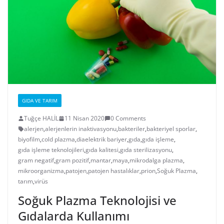
GIDA VE TARIM
Tuğçe HALİL
11 Nisan 2020
0 Comments
alerjen
,
alerjenlerin inaktivasyonu
,
bakteriler
,
bakteriyel sporlar
,
biyofilm
,
cold plazma
,
diaelektrik bariyer
,
gıda
,
gıda işleme
,
gıda işleme teknolojileri
,
gıda kalitesi
,
gıda sterilizasyonu
,
gram negatif
,
gram pozitif
,
mantar
,
maya
,
mikrodalga plazma
,
mikroorganizma
,
patojen
,
patojen hastalıklar
,
prion
,
Soğuk Plazma
,
tarım
,
virüs
Soğuk Plazma Teknolojisi ve
Gıdalarda Kullanımı