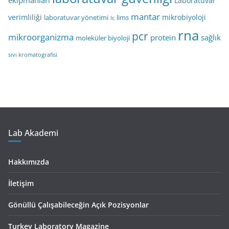
Laboratuvar
mantar
verimliliği
mikrobiyoloji
laboratuvar yönetimi
lims
lc
rna
pcr
mikroorganizma
protein
sağlık
moleküler biyoloji
sıvı kromatografisi
Lab Akademi
Hakkımızda
İletişim
Gönüllü Çalışabileceğin Açık Pozisyonlar
Turkey Laboratory Magazine