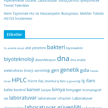
Pipetlemede Ustalık: Laboratuvar Sonuçlarınızı İyileştirecek
Temel Teknikler
Nem Tayininde Hız ve Hassasiyetin Buluşması: Mettler Toledo
HS153 İncelemesi
Etiketler
bakteri
atık yönetimi
biyoreaktör
5s
analitik terazi
dna
biyoteknoloji
dezenfeksiyon
dna analizi
genetik
gen
gıda
elektroforez
Enerji verimliliği
hassas
HPLC
iş ilanı
hücre
ilaç
istanbul iş ilanı
terazi
iş güvenliği
kimya
kanser
kalite kontrol
kimyager
kariyer
kromatografi
laboratuvar
Laboratuvar
laboratuvar cihazları
lab
laboratuvar güvenliği
ekipmanları