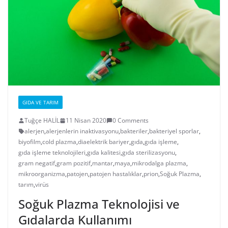
GIDA VE TARIM
Tuğçe HALİL
11 Nisan 2020
0 Comments
alerjen
,
alerjenlerin inaktivasyonu
,
bakteriler
,
bakteriyel sporlar
,
biyofilm
,
cold plazma
,
diaelektrik bariyer
,
gıda
,
gıda işleme
,
gıda işleme teknolojileri
,
gıda kalitesi
,
gıda sterilizasyonu
,
gram negatif
,
gram pozitif
,
mantar
,
maya
,
mikrodalga plazma
,
mikroorganizma
,
patojen
,
patojen hastalıklar
,
prion
,
Soğuk Plazma
,
tarım
,
virüs
Soğuk Plazma Teknolojisi ve
Gıdalarda Kullanımı