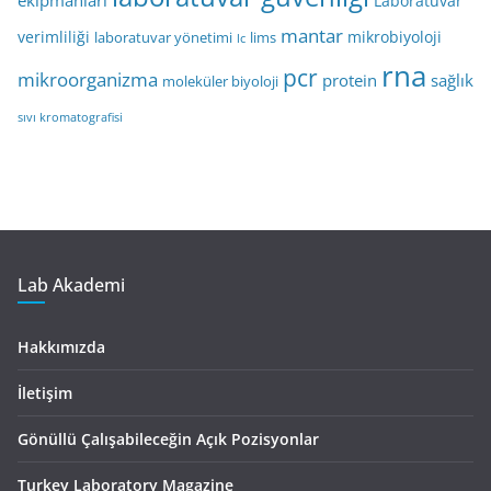
Laboratuvar
mantar
verimliliği
mikrobiyoloji
laboratuvar yönetimi
lims
lc
rna
pcr
mikroorganizma
protein
sağlık
moleküler biyoloji
sıvı kromatografisi
Lab Akademi
Hakkımızda
İletişim
Gönüllü Çalışabileceğin Açık Pozisyonlar
Turkey Laboratory Magazine