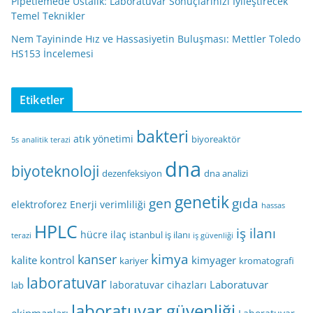
Pipetlemede Ustalık: Laboratuvar Sonuçlarınızı İyileştirecek
Temel Teknikler
Nem Tayininde Hız ve Hassasiyetin Buluşması: Mettler Toledo
HS153 İncelemesi
Etiketler
bakteri
atık yönetimi
biyoreaktör
5s
analitik terazi
dna
biyoteknoloji
dezenfeksiyon
dna analizi
genetik
gen
gıda
elektroforez
Enerji verimliliği
hassas
HPLC
iş ilanı
hücre
ilaç
istanbul iş ilanı
terazi
iş güvenliği
kimya
kanser
kalite kontrol
kimyager
kariyer
kromatografi
laboratuvar
Laboratuvar
laboratuvar cihazları
lab
laboratuvar güvenliği
ekipmanları