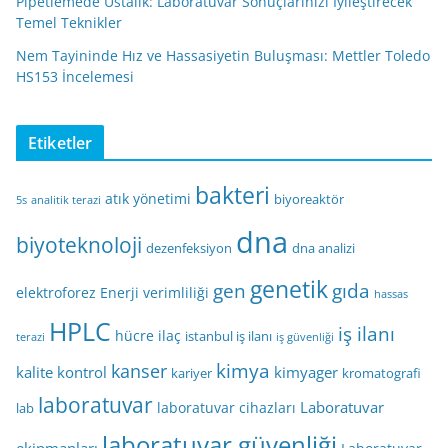
Pipetlemede Ustalık: Laboratuvar Sonuçlarınızı İyileştirecek
Temel Teknikler
Nem Tayininde Hız ve Hassasiyetin Buluşması: Mettler Toledo
HS153 İncelemesi
Etiketler
bakteri
atık yönetimi
biyoreaktör
5s
analitik terazi
dna
biyoteknoloji
dezenfeksiyon
dna analizi
genetik
gen
gıda
elektroforez
Enerji verimliliği
hassas
HPLC
iş ilanı
hücre
ilaç
istanbul iş ilanı
terazi
iş güvenliği
kimya
kanser
kalite kontrol
kimyager
kariyer
kromatografi
laboratuvar
Laboratuvar
laboratuvar cihazları
lab
laboratuvar güvenliği
ekipmanları