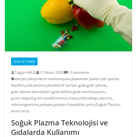
GIDA VE TARIM
Tuğçe HALİL
11 Nisan 2020
0 Comments
alerjen
,
alerjenlerin inaktivasyonu
,
bakteriler
,
bakteriyel sporlar
,
biyofilm
,
cold plazma
,
diaelektrik bariyer
,
gıda
,
gıda işleme
,
gıda işleme teknolojileri
,
gıda kalitesi
,
gıda sterilizasyonu
,
gram negatif
,
gram pozitif
,
mantar
,
maya
,
mikrodalga plazma
,
mikroorganizma
,
patojen
,
patojen hastalıklar
,
prion
,
Soğuk Plazma
,
tarım
,
virüs
Soğuk Plazma Teknolojisi ve
Gıdalarda Kullanımı