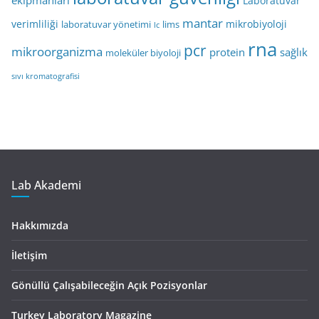
Laboratuvar
mantar
verimliliği
mikrobiyoloji
laboratuvar yönetimi
lims
lc
rna
pcr
mikroorganizma
protein
sağlık
moleküler biyoloji
sıvı kromatografisi
Lab Akademi
Hakkımızda
İletişim
Gönüllü Çalışabileceğin Açık Pozisyonlar
Turkey Laboratory Magazine