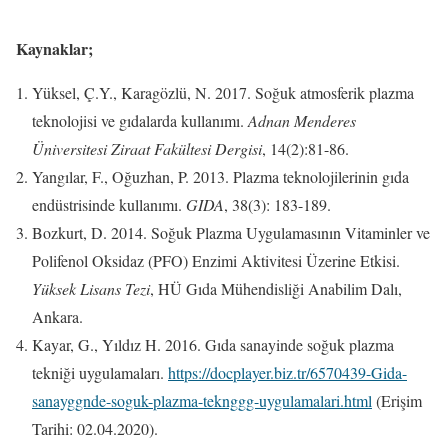
Kaynaklar;
Yüksel, Ç.Y., Karagözlü, N. 2017. Soğuk atmosferik plazma
teknolojisi ve gıdalarda kullanımı.
Adnan Menderes
Üniversitesi Ziraat Fakültesi Dergisi
, 14(2):81-86.
Yangılar, F., Oğuzhan, P. 2013. Plazma teknolojilerinin gıda
endüstrisinde kullanımı.
GIDA
, 38(3): 183-189.
Bozkurt, D. 2014. Soğuk Plazma Uygulamasının Vitaminler ve
Polifenol Oksidaz (PFO) Enzimi Aktivitesi Üzerine Etkisi.
Yüksek Lisans Tezi
, HÜ Gıda Mühendisliği Anabilim Dalı,
Ankara.
Kayar, G., Yıldız H. 2016. Gıda sanayinde soğuk plazma
tekniği uygulamaları.
https://docplayer.biz.tr/6570439-Gida-
sanayggnde-soguk-plazma-teknggg-uygulamalari.html
(Erişim
Tarihi: 02.04.2020).