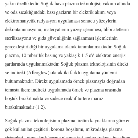
yakın özelliktedir. Soğuk hava plazma teknolojisi; vakum altında
ve oda sıcaklığındaki bazı gazların bir elektrik akımı veya
elektromanyetik radyasyon uygulaması sonucu yüzeylerin
dekontaminasyonu, materyallerin yüzey işlenmesi, tıbbi aletlerin
sterilizasyonu ve gıda güvenliğinin sağlanması işlemlerinin
gerçekleştirildiği bir uygulama olarak tanımlanmaktadır. Soğuk
plazma, 10 mbar’lık basınç ve yaklaşık 1-5 eV elektron enerjisi
şartlarında uygulanmaktadır. Soğuk plazma teknolojisinin direkt
ve indirekt (Afterglow) olarak iki farklı uygulama yöntemi
bulunmaktadır. Direkt uygulamada örnek plazmayla doğrudan
temasta iken; indirekt uygulamada örnek ve plazma arasında
boşluk bırakılmakta ve sadece reaktif türlere maruz
bırakılmaktadır (1,2).
Soğuk plazma teknolojisinin plazma üretim kaynaklarına göre en
çok kullanılan çeşitleri; korona boşaltımı, mikrodalga plazma
sistemleri, atmosferik basınç plazma jeti, radyo frekans boşaltımı