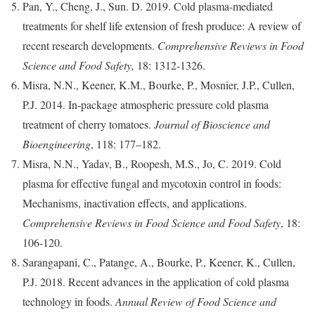
Pan, Y., Cheng, J., Sun. D. 2019. Cold plasma-mediated
treatments for shelf life extension of fresh produce: A review of
recent research developments.
Comprehensive Reviews in Food
Science and Food Safety,
18: 1312-1326.
Misra, N.N., Keener, K.M., Bourke, P., Mosnier, J.P., Cullen,
P.J. 2014. In-package atmospheric pressure cold plasma
treatment of cherry tomatoes.
Journal of Bioscience and
Bioengineering
, 118: 177–182.
Misra, N.N., Yadav, B., Roopesh, M.S., Jo, C. 2019. Cold
plasma for effective fungal and mycotoxin control in foods:
Mechanisms, inactivation effects, and applications.
Comprehensive Reviews in Food Science and Food Safety
, 18:
106-120.
Sarangapani, C., Patange, A., Bourke, P., Keener, K., Cullen,
P.J. 2018. Recent advances in the application of cold plasma
technology in foods.
Annual Review of Food Science and