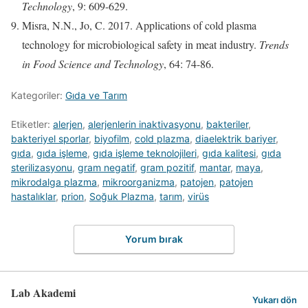
Technology
, 9: 609-629.
Misra, N.N., Jo, C. 2017. Applications of cold plasma
technology for microbiological safety in meat industry.
Trends
in Food Science and Technology
, 64: 74-86.
Kategoriler:
Gıda ve Tarım
Etiketler:
alerjen
,
alerjenlerin inaktivasyonu
,
bakteriler
,
bakteriyel sporlar
,
biyofilm
,
cold plazma
,
diaelektrik bariyer
,
gıda
,
gıda işleme
,
gıda işleme teknolojileri
,
gıda kalitesi
,
gıda
sterilizasyonu
,
gram negatif
,
gram pozitif
,
mantar
,
maya
,
mikrodalga plazma
,
mikroorganizma
,
patojen
,
patojen
hastalıklar
,
prion
,
Soğuk Plazma
,
tarım
,
virüs
Yorum bırak
Lab Akademi
Yukarı dön