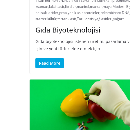
insan hormonları
,
insan kanı serumu
,
insülin
,
kan proteinleri
,
ksantan
,
laktik asit
,
lipidler
,
manitol
,
mantar
,
maya
,
Modern Biy
polisakkaritler
,
propiyonik asit
,
proteinler
,
rekombinant DNA
starter kültür
,
tartarik asit
,
Torulopsis
,
yağ asitleri
,
yoğurt
Gıda Biyoteknolojisi
Gıda biyoteknolojisi istenen üretim, pazarlama ve
için ve yeni türler elde etmek için
Read More