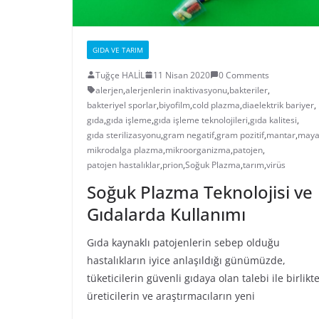
GIDA VE TARIM
Tuğçe HALİL
11 Nisan 2020
0 Comments
alerjen
,
alerjenlerin inaktivasyonu
,
bakteriler
,
bakteriyel sporlar
,
biyofilm
,
cold plazma
,
diaelektrik bariyer
,
gıda
,
gıda işleme
,
gıda işleme teknolojileri
,
gıda kalitesi
,
gıda sterilizasyonu
,
gram negatif
,
gram pozitif
,
mantar
,
may
mikrodalga plazma
,
mikroorganizma
,
patojen
,
patojen hastalıklar
,
prion
,
Soğuk Plazma
,
tarım
,
virüs
Soğuk Plazma Teknolojisi ve
Gıdalarda Kullanımı
Gıda kaynaklı patojenlerin sebep olduğu
hastalıkların iyice anlaşıldığı günümüzde,
tüketicilerin güvenli gıdaya olan talebi ile birlikt
üreticilerin ve araştırmacıların yeni