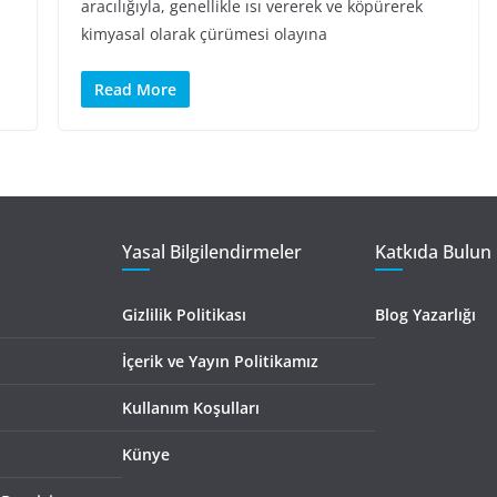
aracılığıyla, genellikle ısı vererek ve köpürerek
kimyasal olarak çürümesi olayına
Read More
Yasal Bilgilendirmeler
Katkıda Bulun 
Gizlilik Politikası
Blog Yazarlığı
İçerik ve Yayın Politikamız
Kullanım Koşulları
Künye