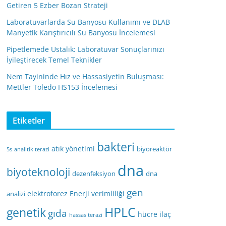
Getiren 5 Ezber Bozan Strateji
Laboratuvarlarda Su Banyosu Kullanımı ve DLAB
Manyetik Karıştırıcılı Su Banyosu İncelemesi
Pipetlemede Ustalık: Laboratuvar Sonuçlarınızı
İyileştirecek Temel Teknikler
Nem Tayininde Hız ve Hassasiyetin Buluşması:
Mettler Toledo HS153 İncelemesi
Etiketler
bakteri
atık yönetimi
biyoreaktör
5s
analitik terazi
dna
biyoteknoloji
dezenfeksiyon
dna
gen
elektroforez
Enerji verimliliği
analizi
HPLC
genetik
gıda
hücre
ilaç
hassas terazi