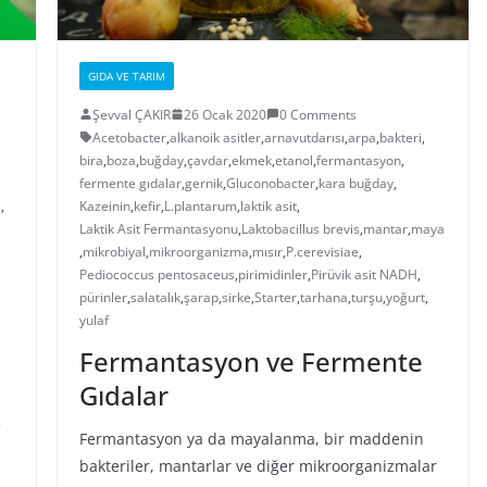
GIDA VE TARIM
Şevval ÇAKIR
26 Ocak 2020
0 Comments
Acetobacter
,
alkanoik asitler
,
arnavutdarısı
,
arpa
,
bakteri
,
bira
,
boza
,
buğday
,
çavdar
,
ekmek
,
etanol
,
fermantasyon
,
fermente gıdalar
,
gernik
,
Gluconobacter
,
kara buğday
,
a
,
Kazeinin
,
kefir
,
L.plantarum
,
laktik asit
,
Laktik Asit Fermantasyonu
,
Laktobacillus brevis
,
mantar
,
maya
,
mikrobiyal
,
mikroorganizma
,
mısır
,
P.cerevisiae
,
Pediococcus pentosaceus
,
pirimidinler
,
Pirüvik asit NADH
,
pürinler
,
salatalık
,
şarap
,
sirke
,
Starter
,
tarhana
,
turşu
,
yoğurt
,
yulaf
Fermantasyon ve Fermente
Gıdalar
e
Fermantasyon ya da mayalanma, bir maddenin
bakteriler, mantarlar ve diğer mikroorganizmalar