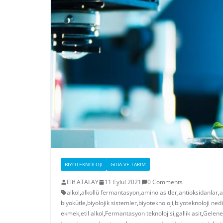
BIYOTEKNOLOJI
GIDA VE TARIM
Elif ATALAY
11 Eylül 2021
0 Comments
alkol
,
alkollü fermantasyon
,
amino asitler
,
antioksidanlar
,
a
biyokütle
,
biyolojik sistemler
,
biyoteknoloji
,
biyoteknoloji nedi
ekmek
,
etil alkol
,
Fermantasyon teknolojisi
,
gallik asit
,
Gelenek