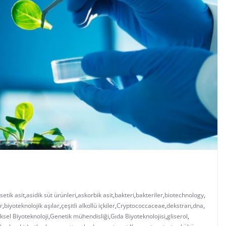
setik asit
,
asidik süt ürünleri
,
askorbik asit
,
bakteri
,
bakteriler
,
biotechnology
,
r
,
biyoteknolojik aşılar
,
çeşitli alkollü içkiler
,
Cryptococcaceae
,
dekstran
,
dna
,
sel Biyoteknoloji
,
Genetik mühendisliği
,
Gıda Biyoteknolojisi
,
gliserol
,