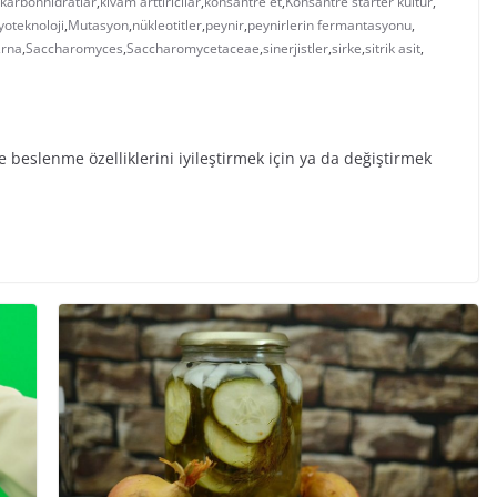
karbonhidratlar
,
kıvam arttırıcılar
,
konsantre et
,
Konsantre starter kültür
,
oteknoloji
,
Mutasyon
,
nükleotitler
,
peynir
,
peynirlerin fermantasyonu
,
,
rna
,
Saccharomyces
,
Saccharomycetaceae
,
sinerjistler
,
sirke
,
sitrik asit
,
 beslenme özelliklerini iyileştirmek için ya da değiştirmek