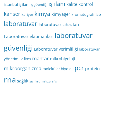
iş ilanı
kalite kontrol
istanbul iş ilanı
iş güvenliği
kimya
kanser
kimyager
kariyer
kromatografi
lab
laboratuvar
laboratuvar cihazları
laboratuvar
Laboratuvar ekipmanları
güvenliği
Laboratuvar verimliliği
laboratuvar
mantar
mikrobiyoloji
yönetimi
lims
lc
pcr
mikroorganizma
protein
moleküler biyoloji
rna
sağlık
sıvı kromatografisi