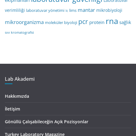
Laboratuvar
mantar
verimliliği
mikrobiyoloji
laboratuvar yönetimi
lims
lc
rna
pcr
mikroorganizma
protein
sağlık
moleküler biyoloji
sıvı kromatografisi
Lab Akademi
Hakkımızda
İletişim
Gönüllü Çalışabileceğin Açık Pozisyonlar
Turkey Laboratory Magazine