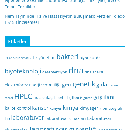
Pipetlemede Ustalık: Laboratuvar Sonuçlarınızı İyileştirecek
Temel Teknikler
Nem Tayininde Hız ve Hassasiyetin Buluşması: Mettler Toledo
HS153 İncelemesi
Etiketler
bakteri
atık yönetimi
biyoreaktör
5s
analitik terazi
dna
biyoteknoloji
dezenfeksiyon
dna analizi
genetik
gen
gıda
elektroforez
Enerji verimliliği
hassas
HPLC
iş ilanı
hücre
ilaç
istanbul iş ilanı
terazi
iş güvenliği
kimya
kanser
kalite kontrol
kimyager
kariyer
kromatografi
laboratuvar
Laboratuvar
laboratuvar cihazları
lab
laboratuvar güvenliği
ekipmanları