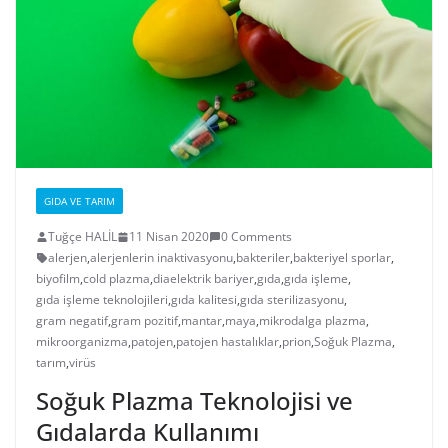
GIDA VE TARIM
Tuğçe HALİL
11 Nisan 2020
0 Comments
alerjen
,
alerjenlerin inaktivasyonu
,
bakteriler
,
bakteriyel sporlar
,
biyofilm
,
cold plazma
,
diaelektrik bariyer
,
gıda
,
gıda işleme
,
gıda işleme teknolojileri
,
gıda kalitesi
,
gıda sterilizasyonu
,
gram negatif
,
gram pozitif
,
mantar
,
maya
,
mikrodalga plazma
,
mikroorganizma
,
patojen
,
patojen hastalıklar
,
prion
,
Soğuk Plazma
,
tarım
,
virüs
Soğuk Plazma Teknolojisi ve
Gıdalarda Kullanımı