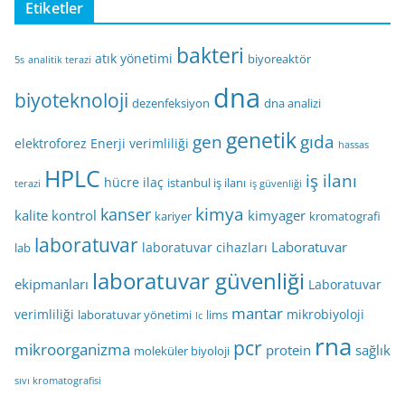
Etiketler
bakteri
atık yönetimi
biyoreaktör
5s
analitik terazi
dna
biyoteknoloji
dezenfeksiyon
dna analizi
genetik
gen
gıda
elektroforez
Enerji verimliliği
hassas
HPLC
iş ilanı
hücre
ilaç
istanbul iş ilanı
terazi
iş güvenliği
kimya
kanser
kalite kontrol
kimyager
kariyer
kromatografi
laboratuvar
Laboratuvar
laboratuvar cihazları
lab
laboratuvar güvenliği
ekipmanları
Laboratuvar
mantar
verimliliği
mikrobiyoloji
laboratuvar yönetimi
lims
lc
rna
pcr
mikroorganizma
protein
sağlık
moleküler biyoloji
sıvı kromatografisi