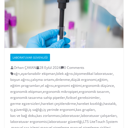
LABORATUVAR GÜVENLIĞI
Orhan ÇAKAN
28 Eylül 2024
0 Comments
ağrı
,
ayarlanabilir ekipman
,
bilek ağrısı
,
biyomedikal laboratuvar
,
boyun ağrısı
,
çalışma ortamı
,
dinlenme
,
düşük ergonomi
,
eğitim
,
eğitim programları
,
el ağrısı
,
ergonomi eğitimi
,
ergonomik düşünce
,
ergonomik ekipman
,
ergonomik mikropipet
,
ergonomik tasarım
,
ergonomik tasarıma sahip pipetler
,
fiziksel gereksinimler
,
germe egzersizleri
,
hareket çeşitlendirme
,
hareket kısıtlılığı
,
hastalık
,
iş güvenliği
,
iş sağlığı
,
iş yerinde ergonomi
,
kas grupları
,
kas ve bağ doku
,
kas zorlanması
,
laboratuvar
,
laboratuvar çalışanları
,
laboratuvar ergonomisi
,
laboratuvar güvenliği
,
LTS LiteTouch System
,
manual sıvı işlemi
,
manuel pipetleme
,
manuel pipetleme riskleri
,