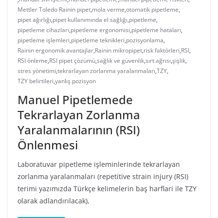
Mettler Toledo Rainin pipet
,
mola verme
,
otomatik pipetleme
,
pipet ağırlığı
,
pipet kullanımında el sağlığı
,
pipetleme
,
pipetleme cihazları
,
pipetleme ergonomisi
,
pipetleme hataları
,
pipetleme işlemleri
,
pipetleme teknikleri
,
pozisyonlama
,
Rainin ergonomik avantajlar
,
Rainin mikropipet
,
risk faktörleri
,
RSI
,
RSI önleme
,
RSI pipet çözümü
,
sağlık ve güvenlik
,
sırt ağrısı
,
şişlik
,
stres yönetimi
,
tekrarlayan zorlanma yaralanmaları
,
TZY
,
TZY belirtileri
,
yanlış pozisyon
Manuel Pipetlemede
Tekrarlayan Zorlanma
Yaralanmalarının (RSI)
Önlenmesi
Laboratuvar pipetleme işleminlerinde tekrarlayan
zorlanma yaralanmaları (repetitive strain injury (RSI)
terimi yazımızda Türkçe kelimelerin baş harflari ile TZY
olarak adlandırılacak),