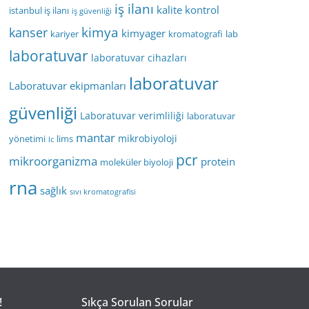
iş ilanı
kalite kontrol
istanbul iş ilanı
iş güvenliği
kimya
kanser
kimyager
kariyer
kromatografi
lab
laboratuvar
laboratuvar cihazları
laboratuvar
Laboratuvar ekipmanları
güvenliği
Laboratuvar verimliliği
laboratuvar
mantar
mikrobiyoloji
yönetimi
lims
lc
pcr
mikroorganizma
protein
moleküler biyoloji
rna
sağlık
sıvı kromatografisi
!
Sıkça Sorulan Sorular