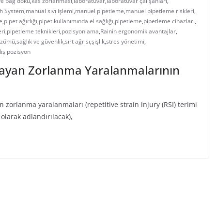
ve bağ doku
,
kas zorlanması
,
laboratuvar
,
laboratuvar çalışanları
,
ch System
,
manual sıvı işlemi
,
manuel pipetleme
,
manuel pipetleme riskleri
,
e
,
pipet ağırlığı
,
pipet kullanımında el sağlığı
,
pipetleme
,
pipetleme cihazları
,
ri
,
pipetleme teknikleri
,
pozisyonlama
,
Rainin ergonomik avantajlar
,
çözümü
,
sağlık ve güvenlik
,
sırt ağrısı
,
şişlik
,
stres yönetimi
,
lış pozisyon
ayan Zorlanma Yaralanmalarının
 zorlanma yaralanmaları (repetitive strain injury (RSI) terimi
 olarak adlandırılacak),