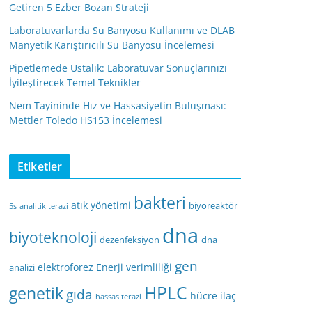
Getiren 5 Ezber Bozan Strateji
Laboratuvarlarda Su Banyosu Kullanımı ve DLAB
Manyetik Karıştırıcılı Su Banyosu İncelemesi
Pipetlemede Ustalık: Laboratuvar Sonuçlarınızı
İyileştirecek Temel Teknikler
Nem Tayininde Hız ve Hassasiyetin Buluşması:
Mettler Toledo HS153 İncelemesi
Etiketler
bakteri
atık yönetimi
biyoreaktör
5s
analitik terazi
dna
biyoteknoloji
dezenfeksiyon
dna
gen
elektroforez
Enerji verimliliği
analizi
HPLC
genetik
gıda
hücre
ilaç
hassas terazi