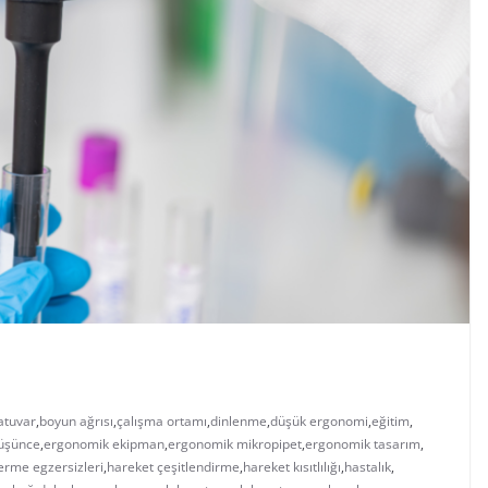
atuvar
,
boyun ağrısı
,
çalışma ortamı
,
dinlenme
,
düşük ergonomi
,
eğitim
,
üşünce
,
ergonomik ekipman
,
ergonomik mikropipet
,
ergonomik tasarım
,
erme egzersizleri
,
hareket çeşitlendirme
,
hareket kısıtlılığı
,
hastalık
,