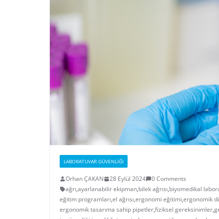
LABORATUVAR GÜVENLIĞI
Orhan ÇAKAN
28 Eylül 2024
0 Comments
ağrı
,
ayarlanabilir ekipman
,
bilek ağrısı
,
biyomedikal labor
eğitim programları
,
el ağrısı
,
ergonomi eğitimi
,
ergonomik d
ergonomik tasarıma sahip pipetler
,
fiziksel gereksinimler
,
g