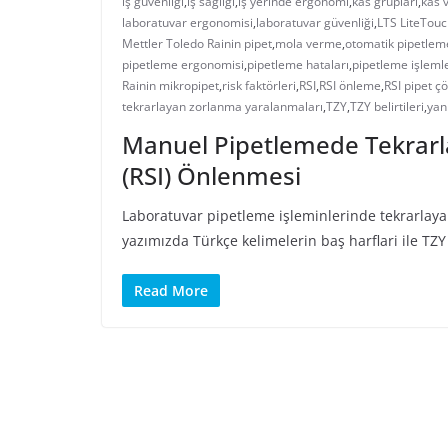
iş güvenliği
,
iş sağlığı
,
iş yerinde ergonomi
,
kas grupları
,
kas 
laboratuvar ergonomisi
,
laboratuvar güvenliği
,
LTS LiteTou
Mettler Toledo Rainin pipet
,
mola verme
,
otomatik pipetlem
pipetleme ergonomisi
,
pipetleme hataları
,
pipetleme işlemle
Rainin mikropipet
,
risk faktörleri
,
RSI
,
RSI önleme
,
RSI pipet 
tekrarlayan zorlanma yaralanmaları
,
TZY
,
TZY belirtileri
,
yan
Manuel Pipetlemede Tekrarl
(RSI) Önlenmesi
Laboratuvar pipetleme işleminlerinde tekrarlayan
yazımızda Türkçe kelimelerin baş harflari ile TZY
Read More