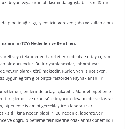
z, boyun veya sırtın alt kısmında ağrıyla birlikte RSI’nin
nda pipetin ağırlığı, işlem için gereken çaba ve kullanıcının
larının (TZY) Nedenleri ve Belirtileri:
 süreli veya tekrar eden hareketler nedeniyle ortaya çıkan
uşan bir durumdur. Bu tür yaralanmalar, laboratuvar
e yaygın olarak görülmektedir. RSI’ler, yanlış pozisyon,
iz uygun eğitim gibi birçok faktörden kaynaklanabilir.
pipetleme işlemlerinde ortaya çıkabilir. Manuel pipetleme
iren bir işlemdir ve uzun süre boyunca devam ederse kas ve
m, pipetleme işlemini gerçekleştiren laboratuvar
et kısıtlılığına neden olabilir. Bu nedenle, laboratuvar
nce ve doğru pipetleme tekniklerine odaklanmak önemlidir.