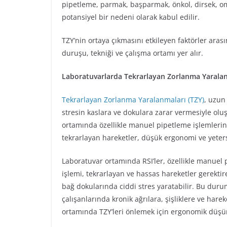
pipetleme, parmak, başparmak, önkol, dirsek, omu
potansiyel bir nedeni olarak kabul edilir.
TZY’nin ortaya çıkmasını etkileyen faktörler arası
duruşu, tekniği ve çalışma ortamı yer alır.
Laboratuvarlarda Tekrarlayan Zorlanma Yaralanma
Tekrarlayan Zorlanma Yaralanmaları (TZY)
, uzun
stresin kaslara ve dokulara zarar vermesiyle ol
ortamında özellikle manuel pipetleme işlemlerind
tekrarlayan hareketler, düşük ergonomi ve yeters
Laboratuvar ortamında RSI’ler, özellikle manuel 
işlemi, tekrarlayan ve hassas hareketler gerekt
bağ dokularında ciddi stres yaratabilir. Bu duru
çalışanlarında kronik ağrılara, şişliklere ve harek
ortamında TZY’leri önlemek için ergonomik düşü