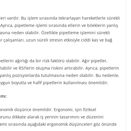
eri vardır. Bu işlem sırasında tekrarlayan hareketlerle sürekli
Ayrıca, pipetleme işlemi sırasında ellerin ve bileklerin yanlış
sına neden olabilir. Özellikle pipetleme işlemini sürekli
çalışanları, uzun süreli stresin etkisiyle ciddi kas ve bağ
erin ağırlığı da bir risk faktörü olabilir. Ağır pipetler,
bilir ve RSI’lerin oluşma riskini artırabilir. Ayrıca, pipetlerin
 yanlış pozisyonlarda tutulmasına neden olabilir. Bu nedenle,
ygun boyutta ve hafif pipetlerin kullanılması önemlidir.
ımı:
onomik düşünce önemlidir. Ergonomi, işin fiziksel
forunu dikkate alarak iş yerinin tasarımını ve düzenini
işlemi sırasında aşağıdaki ergonomik düşünceleri göz önünde