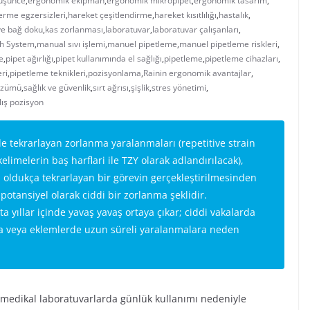
üşünce
,
ergonomik ekipman
,
ergonomik mikropipet
,
ergonomik tasarım
,
erme egzersizleri
,
hareket çeşitlendirme
,
hareket kısıtlılığı
,
hastalık
,
ve bağ doku
,
kas zorlanması
,
laboratuvar
,
laboratuvar çalışanları
,
ch System
,
manual sıvı işlemi
,
manuel pipetleme
,
manuel pipetleme riskleri
,
e
,
pipet ağırlığı
,
pipet kullanımında el sağlığı
,
pipetleme
,
pipetleme cihazları
,
ri
,
pipetleme teknikleri
,
pozisyonlama
,
Rainin ergonomik avantajlar
,
çözümü
,
sağlık ve güvenlik
,
sırt ağrısı
,
şişlik
,
stres yönetimi
,
lış pozisyon
e tekrarlayan zorlanma yaralanmaları (repetitive strain
elimelerin baş harflari ile TZY olarak adlandırılacak),
oldukça tekrarlayan bir görevin gerçekleştirilmesinden
otansiyel olarak ciddi bir zorlanma şeklidir.
a yıllar içinde yavaş yavaş ortaya çıkar; ciddi vakalarda
da veya eklemlerde uzun süreli yaralanmalara neden
omedikal laboratuvarlarda günlük kullanımı nedeniyle