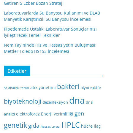
Getiren 5 Ezber Bozan Strateji
Laboratuvarlarda Su Banyosu Kullanımı ve DLAB
Manyetik Karıştırıcılı Su Banyosu İncelemesi
Pipetlemede Ustalık: Laboratuvar Sonuçlarınızı
İyileştirecek Temel Teknikler
Nem Tayininde Hız ve Hassasiyetin Buluşması:
Mettler Toledo HS153 İncelemesi
Etiketler
bakteri
atık yönetimi
biyoreaktör
5s
analitik terazi
dna
biyoteknoloji
dezenfeksiyon
dna
gen
elektroforez
Enerji verimliliği
analizi
HPLC
genetik
gıda
hücre
ilaç
hassas terazi