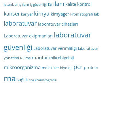
iş ilanı
kalite kontrol
istanbul iş ilanı
iş güvenliği
kimya
kanser
kimyager
kariyer
kromatografi
lab
laboratuvar
laboratuvar cihazları
laboratuvar
Laboratuvar ekipmanları
güvenliği
Laboratuvar verimliliği
laboratuvar
mantar
mikrobiyoloji
yönetimi
lims
lc
pcr
mikroorganizma
protein
moleküler biyoloji
rna
sağlık
sıvı kromatografisi