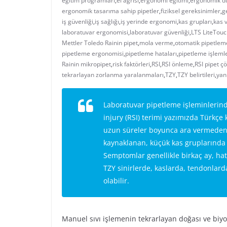
eğitim programları
,
el ağrısı
,
ergonomi eğitimi
,
ergonomik d
ergonomik tasarıma sahip pipetler
,
fiziksel gereksinimler
,
g
iş güvenliği
,
iş sağlığı
,
iş yerinde ergonomi
,
kas grupları
,
kas 
laboratuvar ergonomisi
,
laboratuvar güvenliği
,
LTS LiteTou
Mettler Toledo Rainin pipet
,
mola verme
,
otomatik pipetlem
pipetleme ergonomisi
,
pipetleme hataları
,
pipetleme işlemle
Rainin mikropipet
,
risk faktörleri
,
RSI
,
RSI önleme
,
RSI pipet 
tekrarlayan zorlanma yaralanmaları
,
TZY
,
TZY belirtileri
,
yan
Laboratuvar pipetleme işleminlerind
injury (RSI) terimi yazımızda Türkçe k
uzun süreler boyunca ara vermeden 
kaynaklanan, küçük kas gruplarında p
Semptomlar genellikle birkaç ay, hatt
TZY sinirlerde, kaslarda, tendonlar
olabilir.
Manuel sıvı işlemenin tekrarlayan doğası ve biy