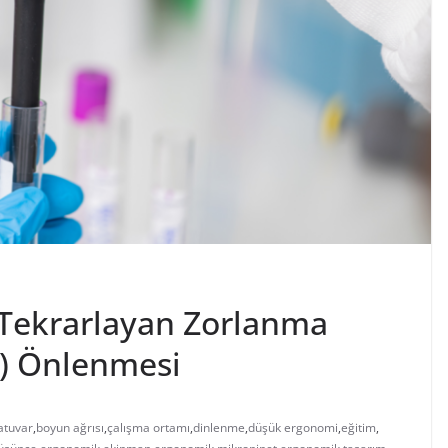
Tekrarlayan Zorlanma
I) Önlenmesi
atuvar
,
boyun ağrısı
,
çalışma ortamı
,
dinlenme
,
düşük ergonomi
,
eğitim
,