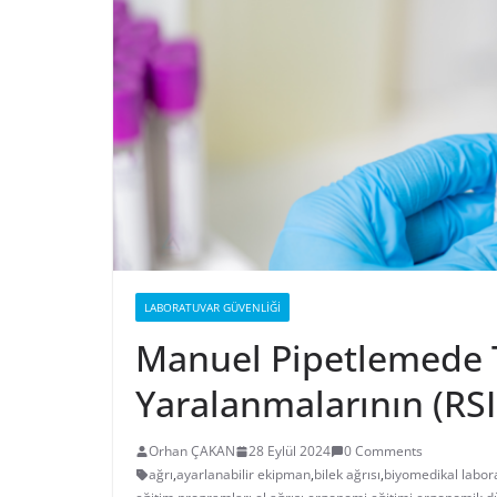
LABORATUVAR GÜVENLIĞI
Manuel Pipetlemede 
Yaralanmalarının (RS
Orhan ÇAKAN
28 Eylül 2024
0 Comments
ağrı
,
ayarlanabilir ekipman
,
bilek ağrısı
,
biyomedikal labor